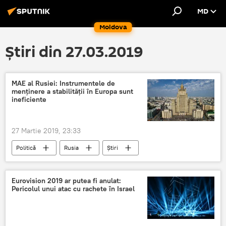
MD
Moldova
Știri din 27.03.2019
MAE al Rusiei: Instrumentele de
menținere a stabilității în Europa sunt
ineficiente
27 Martie 2019, 23:33
Politică
Rusia
Știri
MAE al FR
stabilitate
Europa
Relații internaționale
Eurovision 2019 ar putea fi anulat:
Pericolul unui atac cu rachete în Israel