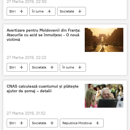
27 Martie 2019, 22:50
Știri
În lume
Societate
anulat
pericol
rachete
Israel
Tel Aviv
Avertizare pentru Moldovenii din Franţa:
Atacurile cu acid se înmulţesc - O nouă
victimă
27 Martie 2019, 22:22
Știri
Societate
În lume
Franta
Paris
Moldoveni
atac
victima
CNAS calculează cuantumul şi plăteşte
ajutor de şomaj – detalii
27 Martie 2019, 21:52
Știri
Societate
Republica Moldova