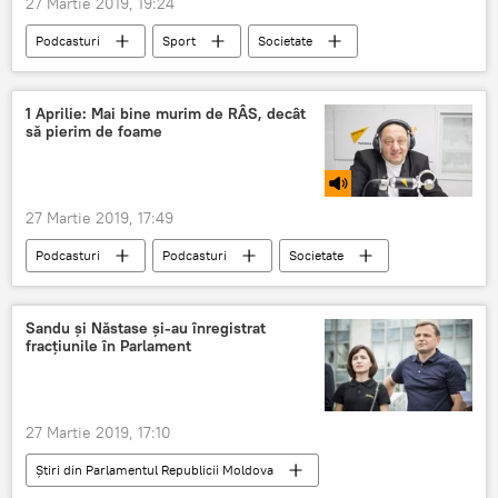
27 Martie 2019, 19:24
Podcasturi
Sport
Societate
Știri
Republica Moldova
1 aprilie
sputnik md
Liga campionilor
finala
1 Aprilie: Mai bine murim de RÂS, decât
să pierim de foame
27 Martie 2019, 17:49
Podcasturi
Podcasturi
Societate
Știri
Republica Moldova
râs
Evenimente
1 aprilie
Sandu și Năstase și-au înregistrat
fracțiunile în Parlament
1 aprilie - Ziua păcălelilor
27 Martie 2019, 17:10
Știri din Parlamentul Republicii Moldova