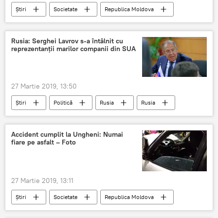
Știri
Societate
Republica Moldova
femeie
asta
ajuns
chiar
video
Rusia: Serghei Lavrov s-a întâlnit cu
reprezentanții marilor companii din SUA
27 Martie 2019, 13:50
Știri
Politică
Rusia
Rusia
SUA
Lavrov
companii
intilnire
Accident cumplit la Ungheni: Numai
fiare pe asfalt – Foto
27 Martie 2019, 13:11
Știri
Societate
Republica Moldova
Ungheni
fiare
asfalt