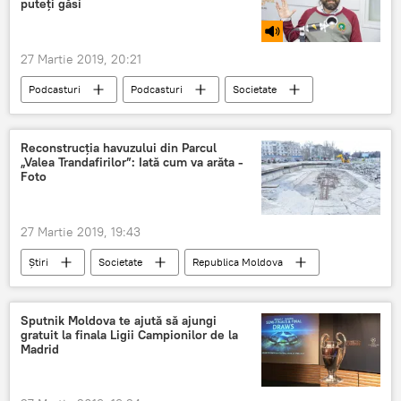
puteți găsi
27 Martie 2019, 20:21
Podcasturi
Podcasturi
Societate
Știri
Republica Moldova
Sănătate
produse ecologice
producători autohtoni
Reconstrucția havuzului din Parcul
„Valea Trandafirilor”: Iată cum va arăta -
Foto
27 Martie 2019, 19:43
Știri
Societate
Republica Moldova
Primăria Capitalei
anunt bomba
Foto
Sputnik Moldova te ajută să ajungi
gratuit la finala Ligii Campionilor de la
Madrid