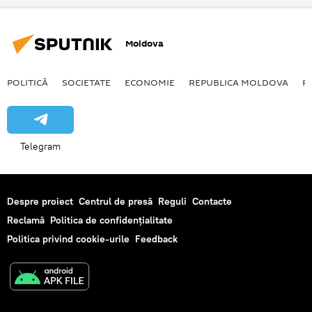
Știri din Parlamentul Republicii Moldova
Coaliție majoritară sau alegeri anticipate: Negocieri controversate între partide
Moldova
POLITICĂ
SOCIETATE
ECONOMIE
REPUBLICA MOLDOVA
R
Telegram
Despre proiect
Centrul de presă
Reguli
Contacte
Reclamă
Politica de confidențialitate
Politica privind cookie-urile
Feedback