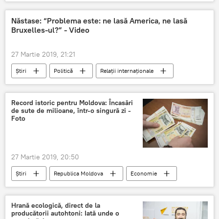
CNAS
Informații
ajutor de șomaj
Năstase: “Problema este: ne lasă America, ne lasă
Bruxelles-ul?” - Video
27 Martie 2019, 21:21
Știri
Politică
Relații internaționale
Adrian Năstase
America
Bruxelles
video
Record istoric pentru Moldova: Încasări
de sute de milioane, într-o singură zi -
Foto
27 Martie 2019, 20:50
Știri
Republica Moldova
Economie
Moldova
milioane
record
Foto
Hrană ecologică, direct de la
producătorii autohtoni: Iată unde o