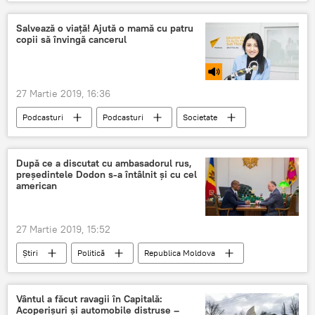
Republica Moldova
Politică
Știri
Maia Sandu
Andrei Năstase
Salvează o viață! Ajută o mamă cu patru
copii să învingă cancerul
Parlament
27 Martie 2019, 16:36
Podcasturi
Podcasturi
Societate
Știri
Republica Moldova
cancer
mamă
copii
știri
După ce a discutat cu ambasadorul rus,
președintele Dodon s-a întâlnit și cu cel
american
27 Martie 2019, 15:52
Știri
Politică
Republica Moldova
știri
Parlamentul Republicii Moldova
Dodon
rus
american
Vântul a făcut ravagii în Capitală:
Acoperișuri și automobile distruse –