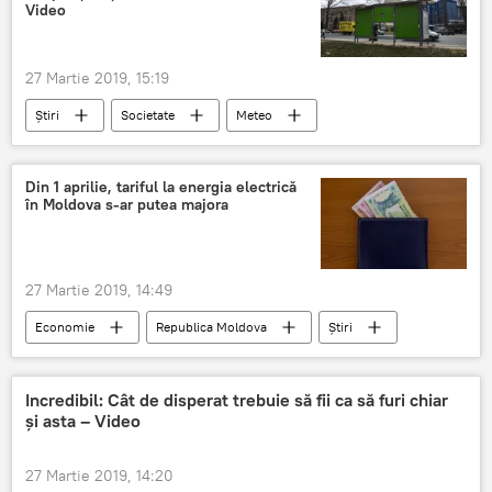
Dereck J. Hogan
Foto
Video
27 Martie 2019, 15:19
Știri
Societate
Meteo
Republica Moldova
vant
Ravagii
capitala
acoperiș
masini
Din 1 aprilie, tariful la energia electrică
în Moldova s-ar putea majora
Prognoza meteo: surprizele primăverii
video
27 Martie 2019, 14:49
Economie
Republica Moldova
Știri
energie electrică
tarif
pret
consumator
Incredibil: Cât de disperat trebuie să fii ca să furi chiar
și asta – Video
27 Martie 2019, 14:20