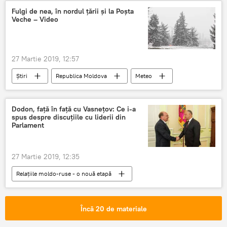
Accidente
Fulgi de nea, în nordul țării și la Poșta
Veche – Video
27 Martie 2019, 12:57
Știri
Republica Moldova
Meteo
fulgi
zapada
Posta Veche
vant
Video
Dodon, față în față cu Vasnețov: Ce i-a
spus despre discuțiile cu liderii din
Parlament
27 Martie 2019, 12:35
Relațiile moldo-ruse - o nouă etapă
Republica Moldova
Politică
Știri
Igor Dodon
Oleg Vasnețov
Moldova
Încă 20 de materiale
Rusia