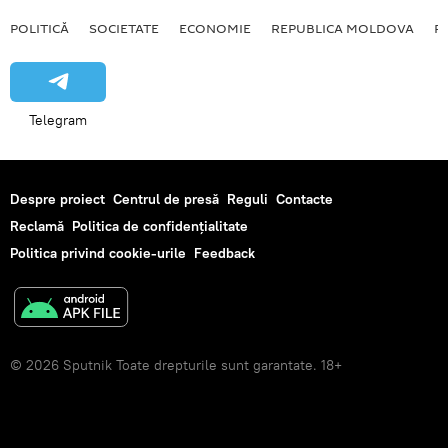
POLITICĂ
SOCIETATE
ECONOMIE
REPUBLICA MOLDOVA
R
Telegram
Despre proiect
Centrul de presă
Reguli
Contacte
Reclamă
Politica de confidențialitate
Politica privind cookie-urile
Feedback
© 2026 Sputnik Toate drepturile sunt garantate. 18+