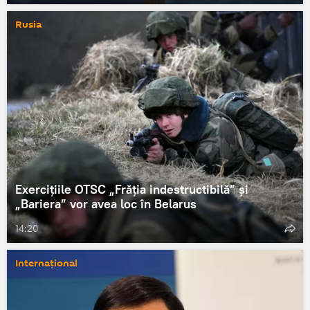
Rusia
Exercițiile OTSC „Frăția indestructibilă” și
„Bariera” vor avea loc în Belarus
14:20
Internațional