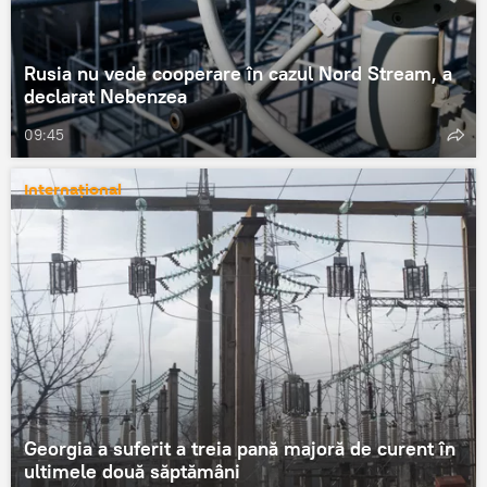
Rusia nu vede cooperare în cazul Nord Stream, a
declarat Nebenzea
09:45
Internațional
Georgia a suferit a treia pană majoră de curent în
ultimele două săptămâni