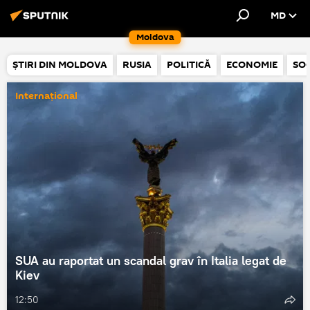
MD
Moldova
ȘTIRI DIN MOLDOVA
RUSIA
POLITICĂ
ECONOMIE
SOC
Internațional
SUA au raportat un scandal grav în Italia legat de
Kiev
12:50