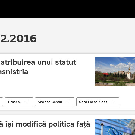
02.2016
atribuirea unui statut
nsnistria
Tiraspol
Andrian Candu
Cord Meier-Klodt
reglementare
conflict transnistrean
își modifică politica față