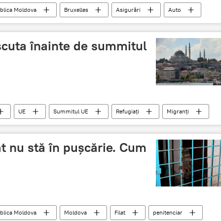
blica Moldova
Bruxelles
Asigurări
Auto
iscuta înainte de summitul
UE
Summitul UE
Refugiaţi
Migranţi
at nu stă în puşcărie. Cum
blica Moldova
Moldova
Filat
penitenciar