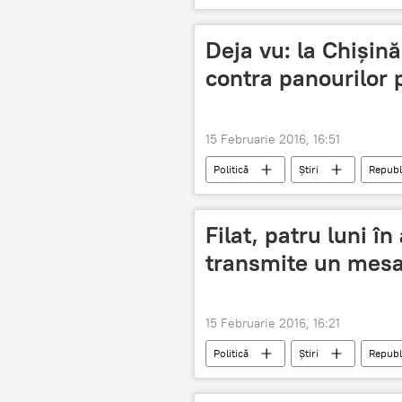
Ion Rusu
fraude bancare
Deja vu: la Chişin
contra panourilor 
15 Februarie 2016, 16:51
Politică
Știri
Republ
Panouri stradale
Filat, patru luni în
transmite un mesa
15 Februarie 2016, 16:21
Politică
Știri
Republ
Ghimpu
mesaj
Soar