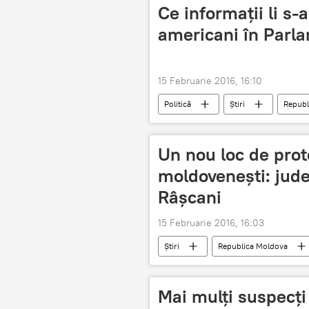
Ce informaţii li s-a
americani în Parl
15 Februarie 2016, 16:10
Politică
Știri
Republ
securitate naţională
Un nou loc de prote
moldovenești: jude
Râșcani
15 Februarie 2016, 16:03
Știri
Republica Moldova
Partidul nostru
proteste
Mai mulţi suspecţi 