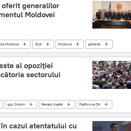
 oferit generalilor
amentul Moldovei
ica Moldova
SUA
Moldova
generali
ste al opoziției
cătoria sectorului
Igor Dodon
Renato Usatâi
Platforma DA
judecătorie
grupul Petrenco
în cazul atentatului cu