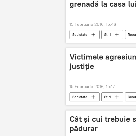
grenadă la casa l
15 Februarie 2016, 15:46
Societate
Știri
Repu
suspecţi
Victimele agresiuni
justiţie
15 Februarie 2016, 15:17
Societate
Știri
Repu
Probleme
Cât şi cui trebuie s
pădurar