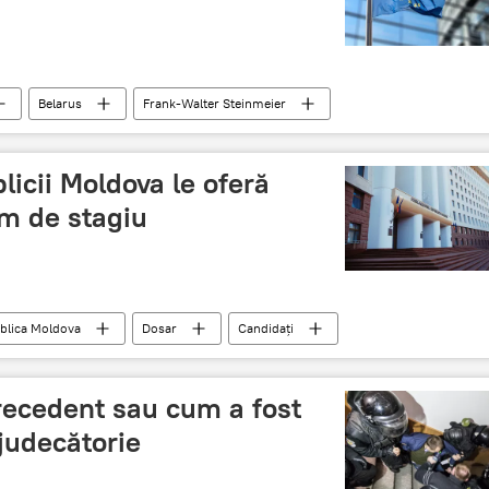
Belarus
Frank-Walter Steinmeier
anulare
icii Moldova le oferă
am de stagiu
blica Moldova
Dosar
Candidaţi
Stagiu
recedent sau cum a fost
judecătorie