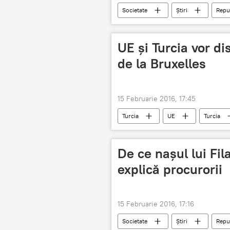
Societate
Știri
Repu
Carte Verde
UE şi Turcia vor d
de la Bruxelles
15 Februarie 2016, 17:45
Turcia
UE
Turcia
De ce naşul lui Fil
explică procurorii
15 Februarie 2016, 17:16
Societate
Știri
Repu