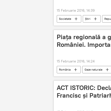
15 Februarie 2016, 14:39
Societate
Știri
Repu
Piaţa regională a g
României. Importa
15 Februarie 2016, 14:24
România
Gaze naturale
ACT ISTORIC: Decl
Francisc şi Patriarh