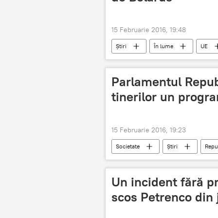
15 Februarie 2016, 19:48
Știri
În lume
UE
Uniunea Europeană
sancțiuni
Parlamentul Republ
tinerilor un progr
15 Februarie 2016, 19:23
Societate
Știri
Repu
Parlamentul Republicii Moldova
Un incident fără p
scos Petrenco din 