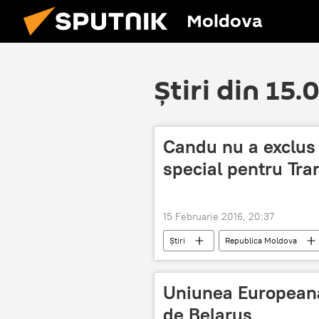
Moldova
Știri din 15.
Candu nu a exclus 
special pentru Tra
15 Februarie 2016, 20:37
Știri
Republica Moldova
OSCE
Statut special
Uniunea Europeană 
de Belarus