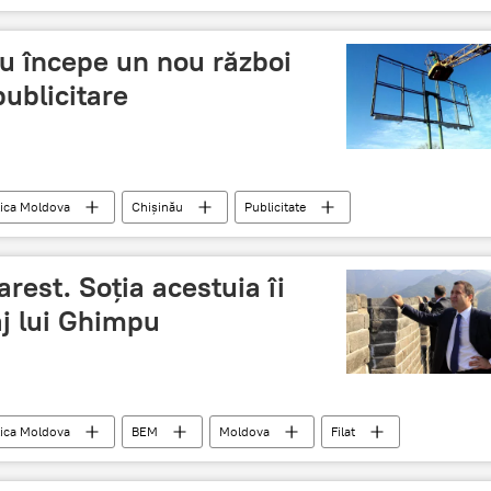
Adriana Beţişor
ău începe un nou război
publicitare
ica Moldova
Chişinău
Publicitate
 arest. Soţia acestuia îi
j lui Ghimpu
ica Moldova
BEM
Moldova
Filat
ta lui Vladimir Filat, la mâna justiţiei