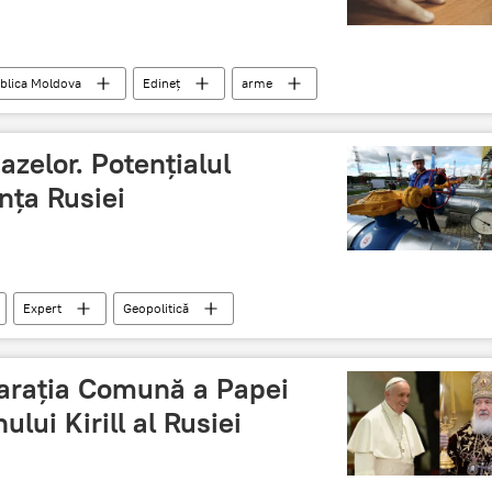
blica Moldova
Edineţ
arme
azelor. Potenţialul
nţa Rusiei
Expert
Geopolitică
araţia Comună a Papei
ului Kirill al Rusiei