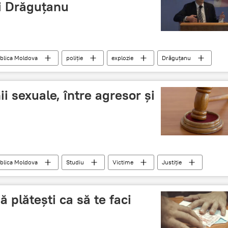
ui Drăguţanu
blica Moldova
poliţie
explozie
Drăguţanu
i sexuale, între agresor şi
blica Moldova
Studiu
Victime
Justiţie
ă plăteşti ca să te faci