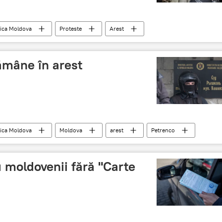
ica Moldova
Proteste
Arest
renco
ămâne în arest
ica Moldova
Moldova
arest
Petrenco
 moldovenii fără "Carte