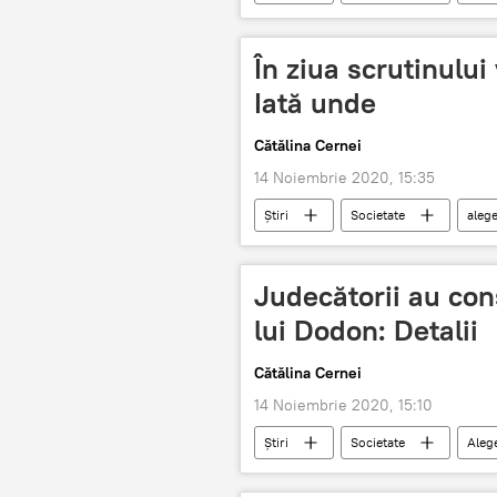
În ziua scrutinului 
Iată unde
Cătălina Cernei
14 Noiembrie 2020, 15:35
Știri
Societate
alege
Judecătorii au cons
lui Dodon: Detalii
Cătălina Cernei
14 Noiembrie 2020, 15:10
Știri
Societate
Aleg
alegeri
scrutin prezidenţial