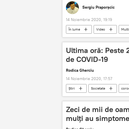
Sergiu Praporșcic
14 Noiembrie 2020, 19:19
În lume
Video
Mult
Nagorno-Karabah
Împușcătu
Ultima oră: Peste
de COVID-19
Rodica Gherciu
14 Noiembrie 2020, 17:57
Știri
Societate
coro
Zeci de mii de oam
mulți au simptom