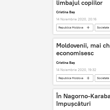
limbajul copiilor
Cristina Baș
14 Noiembrie 2020, 20:16
Republica Moldova
Societate
limbaj
copii
Moldovenii, mai chi
economisesc
Cristina Baș
14 Noiembrie 2020, 19:32
Republica Moldova
Societate
În Nagorno-Karaba
împușcături