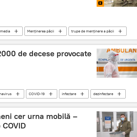
imedia
Menținerea păcii
trupe de menținere a păcii
ri
 2000 de decese provocate
navirus
COVID-19
infectare
dezinfectare
eni cer urna mobilă –
e COVID