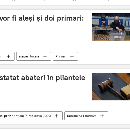
vor fi aleși și doi primari:
ri
alegeri locale
Primar
tatat abateri în pliantele
eri prezidențiale în Moldova 2020
Republica Moldova
scrutin electoral