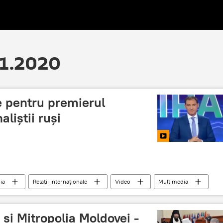
11.2020
e pentru premierul
aliștii ruși
ia
Relații internaționale
Video
Multimedia
premierul
prim-ministrul Armeniei
 și Mitropolia Moldovei -