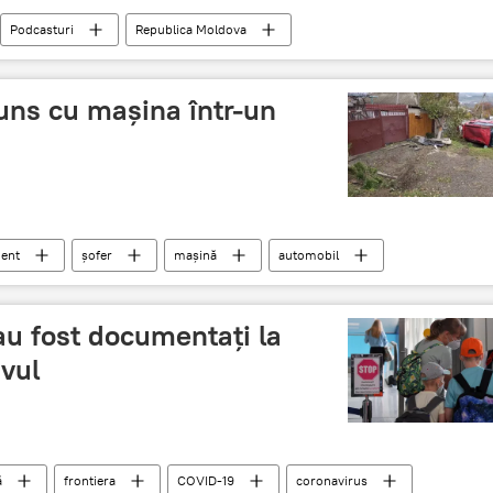
Podcasturi
Republica Moldova
juns cu mașina într-un
dent
șofer
mașină
automobil
 au fost documentați la
ivul
ă
frontiera
COVID-19
coronavirus