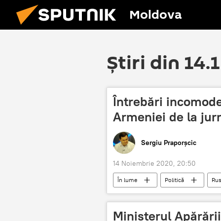
Moldova
Știri din 14.
Întrebări incomod
Armeniei de la jurn
Sergiu Praporșcic
14 Noiembrie 2020, 20:50
În lume
Politică
Rus
Margarita Simonian
intrebari
Armenia
Ministerul Apărării