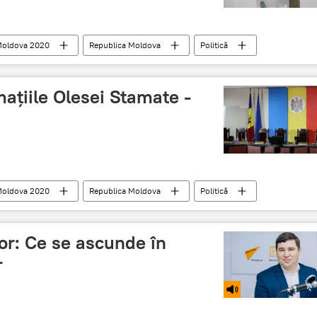
 Moldova 2020
Republica Moldova
Politică
urna mobilă
votare online
secţii de votare
ațiile Olesei Stamate -
 Moldova 2020
Republica Moldova
Politică
Membru CEC
CEC
acuzaţii
or: Ce se ascunde în
r