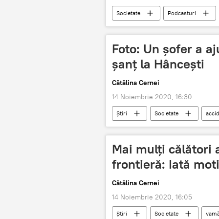
Societate
Podcasturi
Foto: Un șofer a a
șanț la Hâncești
Cătălina Cernei
14 Noiembrie 2020, 16:30
Știri
Societate
acci
Mai mulți călători
frontieră: Iată mot
Cătălina Cernei
14 Noiembrie 2020, 16:05
Știri
Societate
vam