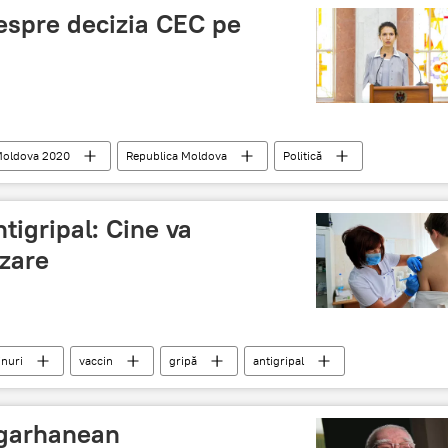
espre decizia CEC pe
 Moldova 2020
Republica Moldova
Politică
Membru CEC
CEC
tigripal: Cine va
izare
inuri
vaccin
gripă
antigripal
igarhanean