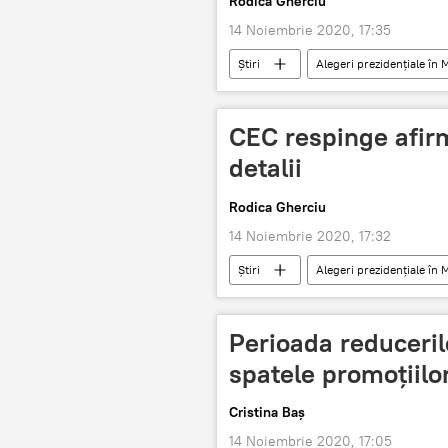
Rodica Gherciu
14 Noiembrie 2020, 17:35
Știri
Alegeri prezidențiale în
ALEGERI PREZIDENȚIALE 2020
sistem de votare
CEC respinge afirm
detalii
Rodica Gherciu
14 Noiembrie 2020, 17:32
Știri
Alegeri prezidențiale în
ALEGERI PREZIDENȚIALE 2020
Perioada reduceril
spatele promoțiilo
Cristina Baș
14 Noiembrie 2020, 17:05