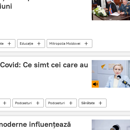
iuni
ate
Educație
Mitropolia Moldovei
 Moldova
Covid: Ce simt cei care au
Podcasturi
Podcasturi
Sănătate
moderne influențează