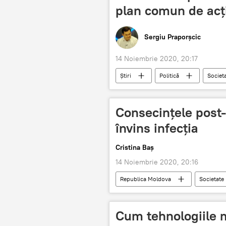
plan comun de acț
Sergiu Praporșcic
14 Noiembrie 2020, 20:17
Știri
Politică
Societ
Ministerul Apărării
REpublica
Consecințele post-
învins infecția
Cristina Baș
14 Noiembrie 2020, 20:16
Republica Moldova
Societate
COVID-19
Cum tehnologiile 