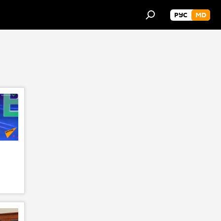
РУС
MD