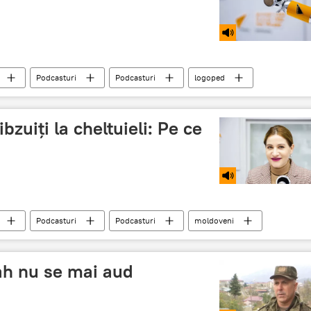
Podcasturi
Podcasturi
logoped
bzuiți la cheltuieli: Pe ce
Podcasturi
Podcasturi
moldoveni
h nu se mai aud