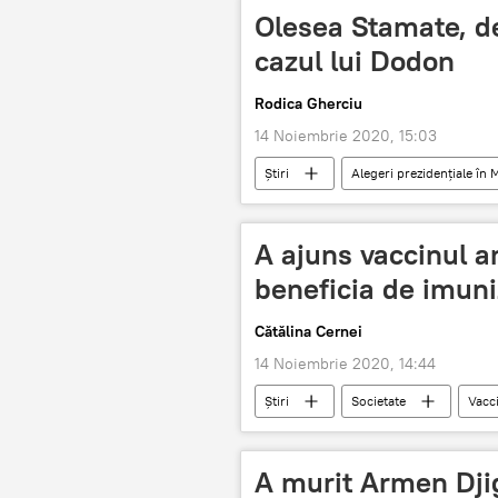
Olesea Stamate, d
cazul lui Dodon
Rodica Gherciu
14 Noiembrie 2020, 15:03
Știri
Alegeri prezidențiale în
ALEGERI PREZIDENȚIALE 2020
A ajuns vaccinul an
beneficia de imun
Cătălina Cernei
14 Noiembrie 2020, 14:44
Știri
Societate
Vacc
vaccin antigripal
A murit Armen Dj