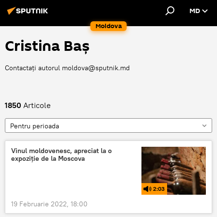
MD
Moldova
Cristina Baș
Contactați autorul moldova@sputnik.md
1850
Articole
Pentru perioada
Vinul moldovenesc, apreciat la o
expoziţie de la Moscova
2:03
19 Februarie 2022, 18:00