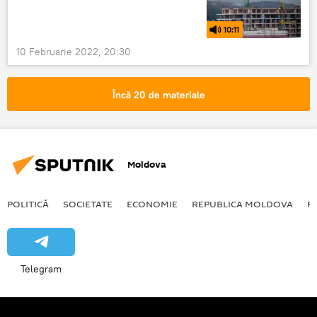
10:11
10 Februarie 2022, 20:30
Încă 20 de materiale
Moldova
POLITICĂ
SOCIETATE
ECONOMIE
REPUBLICA MOLDOVA
R
Telegram