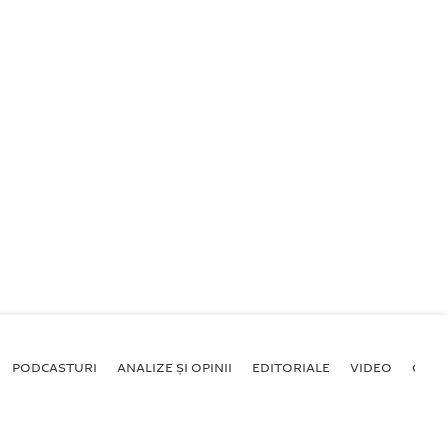
PODCASTURI
ANALIZE ȘI OPINII
EDITORIALE
VIDEO
GALE