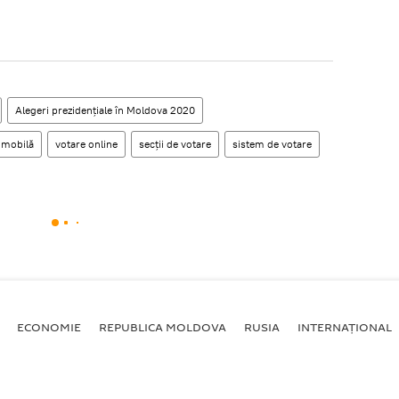
Alegeri prezidențiale în Moldova 2020
 mobilă
votare online
secţii de votare
sistem de votare
ECONOMIE
REPUBLICA MOLDOVA
RUSIA
INTERNAȚIONAL