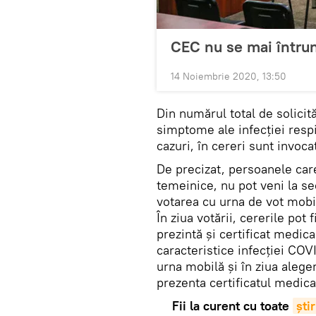
CEC nu se mai întrun
14 Noiembrie 2020, 13:50
Din numărul total de solicită
simptome ale infecției respi
cazuri, în cereri sunt invoca
De precizat, persoanele car
temeinice, nu pot veni la sec
votarea cu urna de vot mobil
În ziua votării, cererile pot 
prezintă şi certificat medi
caracteristice infecției COVI
urna mobilă și în ziua aleger
prezenta certificatul medica
Fii la curent cu toate
știr