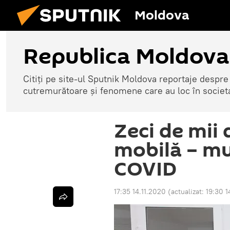
Moldova
Republica Moldova
Citiți pe site-ul Sputnik Moldova reportaje despre o
cutremurătoare și fenomene care au loc în societ
Zeci de mii
mobilă – mu
COVID
17:35 14.11.2020
(actualizat:
19:30 1