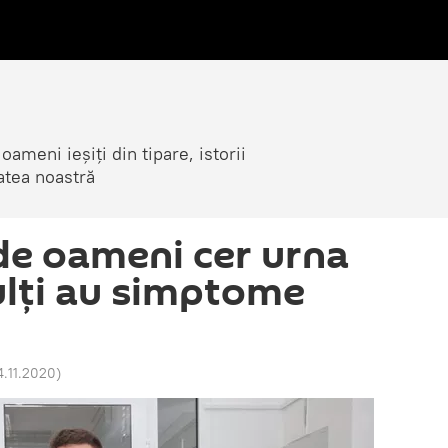
ameni ieșiți din tipare, istorii
atea noastră
 de oameni cer urna
lți au simptome
4.11.2020
)