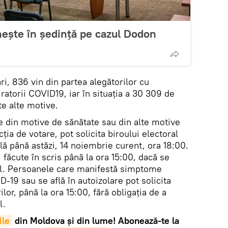
ește în ședință pe cazul Dodon
ri, 836 vin din partea alegătorilor cu
ratorii COVID19, iar în situația a 30 309 de
te alte motive.
e din motive de sănătate sau din alte motive
ția de votare, pot solicita biroului electoral
ă până astăzi, 14 noiembrie curent, ora 18:00.
fi făcute în scris până la ora 15:00, dacă se
cal. Persoanele care manifestă simptome
D-19 sau se află în autoizolare pot solicita
ilor, până la ora 15:00, fără obligația de a
l.
ile
din Moldova și din lume! Abonează-te la