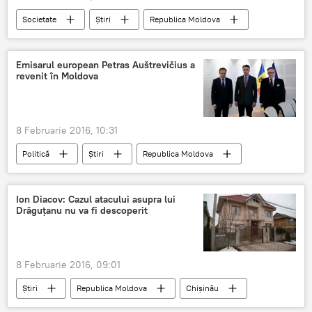
Societate
Știri
Republica Moldova
drum
transport
Moldova
sindicate
impozit
taxa
Emisarul european Petras Auštrevičius a
revenit în Moldova
8 Februarie 2016, 10:31
Politică
Știri
Republica Moldova
Petras Austrevicius, Parlamentului European
Vizită oficială
Raportor
Ion Diacov: Cazul atacului asupra lui
Drăguțanu nu va fi descoperit
8 Februarie 2016, 09:01
Știri
Republica Moldova
Chişinău
Dorin Drăguţanu
Ion Diacov
BNM