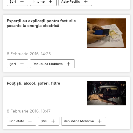
Știri
În lume
Asia-Pacific
preţ
petrol
creştere
burse
Experţii au explicaţii pentru facturile
şocante la energia electrică
8 Februarie 2016, 14:26
Știri
Republica Moldova
Serghei Tofilat
ANRE
energie electrică
facturi
Poliţişti, alcool, şoferi, filtre
8 Februarie 2016, 13:47
Societate
Știri
Republica Moldova
Moldova
şoferi
poliţie