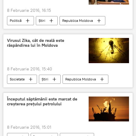
8 Februarie 2016, 16:15
Politică
Știri
Republica Moldova
PSRM
Ieşire din partid
Igor Dodon
Membri ai PCRM
Aderare
Virusul Zika, cât de reală este
răspândirea lui în Moldova
8 Februarie 2016, 15:40
Societate
Știri
Republica Moldova
Moldova
virus
Zika
Începutul săptămânii este marcat de
creşterea preţului petrolului
8 Februarie 2016, 15:01