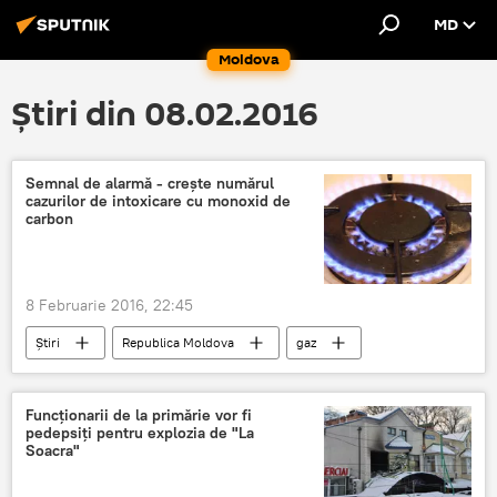
MD
Moldova
Știri din 08.02.2016
Semnal de alarmă - crește numărul
cazurilor de intoxicare cu monoxid de
carbon
8 Februarie 2016, 22:45
Știri
Republica Moldova
gaz
creștere
campanie de informare
număr
Mârzenco
intoxicație
Funcționarii de la primărie vor fi
pedepsiți pentru explozia de "La
Soacra"