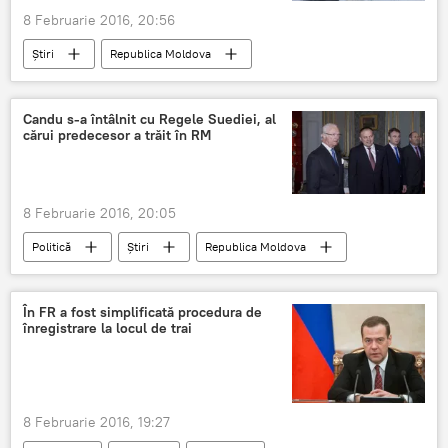
8 Februarie 2016, 20:56
Știri
Republica Moldova
Explozie în centrul Chişinăului
Chișinău
funcționari
primărie
explozie
Candu s-a întâlnit cu Regele Suediei, al
cărui predecesor a trăit în RM
La soacra
8 Februarie 2016, 20:05
Politică
Știri
Republica Moldova
Suedia
Andrian Candu
În FR a fost simplificată procedura de
înregistrare la locul de trai
8 Februarie 2016, 19:27