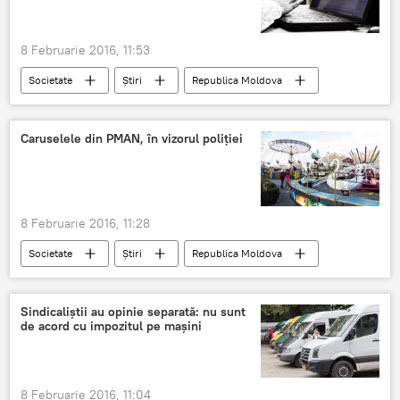
8 Februarie 2016, 11:53
Societate
Știri
Republica Moldova
Site
Alegeri
Corupere
Alegători
Caruselele din PMAN, în vizorul poliţiei
8 Februarie 2016, 11:28
Societate
Știri
Republica Moldova
victime
Chişinău
dosar penal
PMAN
poliţie
carusel
Sindicaliştii au opinie separată: nu sunt
de acord cu impozitul pe maşini
8 Februarie 2016, 11:04