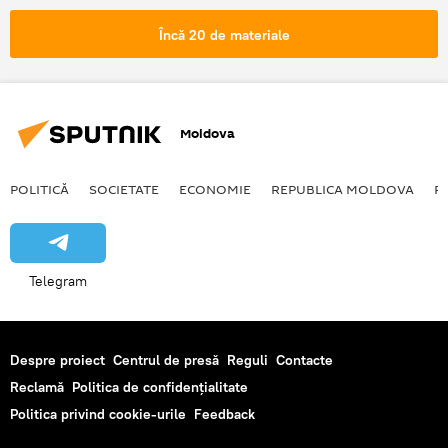
Procuratura Generală
dosar penal
Încă 20 de materiale
atac terorist
Moldova
POLITICĂ
SOCIETATE
ECONOMIE
REPUBLICA MOLDOVA
R
Telegram
Despre proiect
Centrul de presă
Reguli
Contacte
Reclamă
Politica de confidențialitate
Politica privind cookie-urile
Feedback