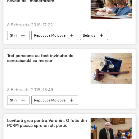
nevoie de "modernizare"
8 Februarie 2016, 17:22
Știri
Republica Moldova
Belarus
Armenia
bibliotecari
standarde
Uniunea European
Trei persoane au fost învinuite de
contrabandă cu mercur
8 Februarie 2016, 16:49
Știri
Republica Moldova
Procuratura Chişinău
contrabandă
învinuire
mercur
Lovitură grea pentru Voronin. O felie din
PCRM pleacă spre un alt partid