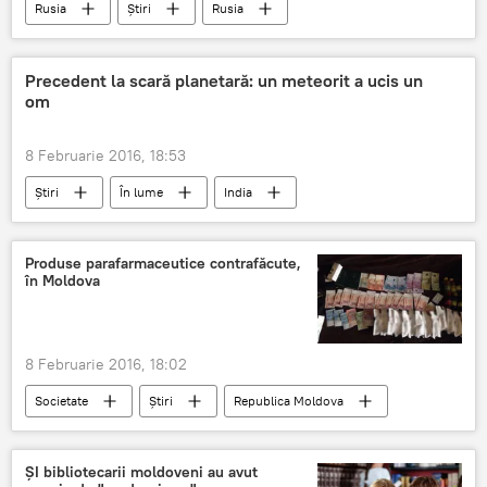
Rusia
Știri
Rusia
procedură
înregistrare
simplificată
Precedent la scară planetară: un meteorit a ucis un
om
8 Februarie 2016, 18:53
Știri
În lume
India
meteorit
caz
Produse parafarmaceutice contrafăcute,
în Moldova
8 Februarie 2016, 18:02
Societate
Știri
Republica Moldova
medicamente
Moldova
poliţie
ȘI bibliotecarii moldoveni au avut