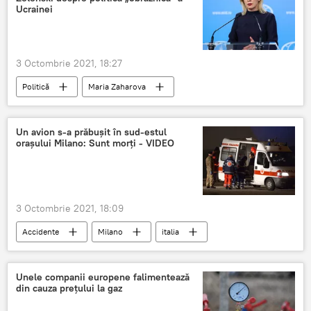
Ucrainei
3 Octombrie 2021, 18:27
Politică
Maria Zaharova
Volodimir Zelenski
Ucraina
Un avion s-a prăbușit în sud-estul
orașului Milano: Sunt morți - VIDEO
3 Octombrie 2021, 18:09
Accidente
Milano
italia
prăbușit
Avion
Unele companii europene falimentează
din cauza prețului la gaz