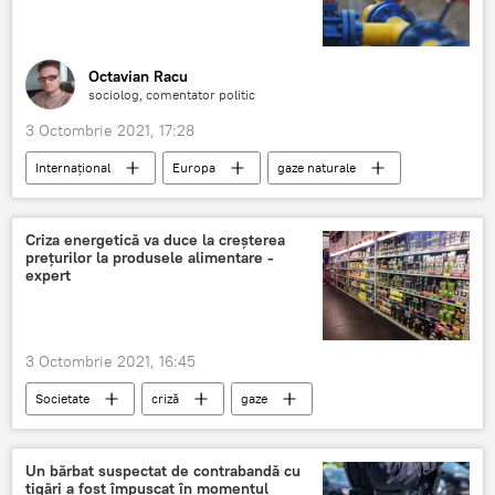
Octavian Racu
sociolog, comentator politic
3 Octombrie 2021, 17:28
Internațional
Europa
gaze naturale
scumpiri
Criza energetică va duce la creșterea
prețurilor la produsele alimentare -
expert
3 Octombrie 2021, 16:45
Societate
criză
gaze
produse alimetare
scumpiri
Un bărbat suspectat de contrabandă cu
țigări a fost împușcat în momentul