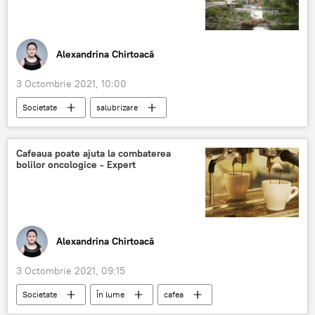
Alexandrina Chirtoacă
3 Octombrie 2021, 10:00
Societate
salubrizare
Primăria Chișinău
râul Bâc
Știri din Moldova
Cafeaua poate ajuta la combaterea
bolilor oncologice - Expert
Alexandrina Chirtoacă
3 Octombrie 2021, 09:15
Societate
În lume
cafea