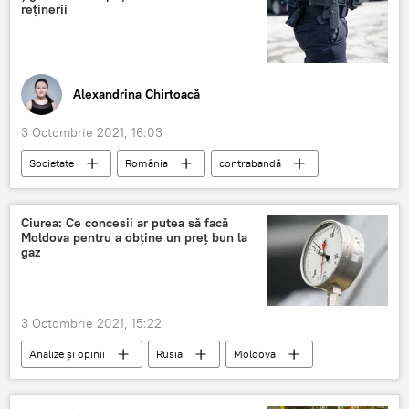
reținerii
Alexandrina Chirtoacă
3 Octombrie 2021, 16:03
Societate
România
contrabandă
țigări
Poliția de Frontieră
Știri din Moldova
Ciurea: Ce concesii ar putea să facă
Moldova pentru a obține un preț bun la
gaz
3 Octombrie 2021, 15:22
Analize și opinii
Rusia
Moldova
Contract
gaz
Ucraina