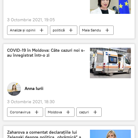
3 Octombrie 2021, 19:05
Analize și opinii
politică
Maia Sandu
PAS
COVID-19 în Moldova: Câte cazuri noi s-
au înregistrat într-o zi
Anna Iurii
3 Octombrie 2021, 18:30
Coronavirus
Moldova
cazuri
noi
COVID-19
Zaharova a comentat declarațiile lui
Zelenski despre politica „obrăznică” a