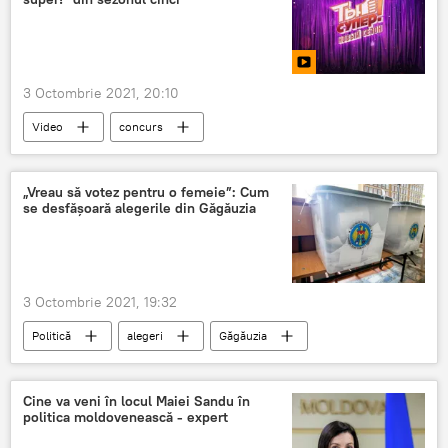
3 Octombrie 2021, 20:10
Video
concurs
Concursul internațional "Tu ești super!"
„Vreau să votez pentru o femeie”: Cum
se desfășoară alegerile din Găgăuzia
3 Octombrie 2021, 19:32
Politică
alegeri
Găgăuzia
Adunarea Populară a Găgăuziei
Cine va veni în locul Maiei Sandu în
politica moldovenească - expert