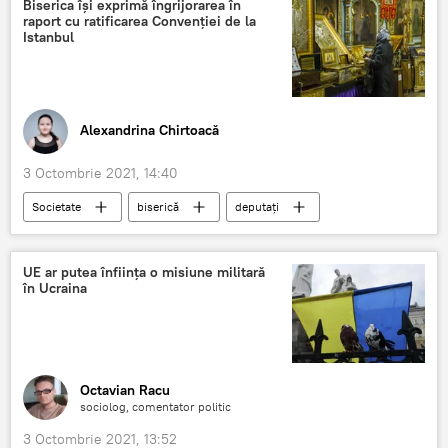
Biserica își exprimă îngrijorarea în
raport cu ratificarea Convenției de la
Istanbul
Alexandrina Chirtoacă
3 Octombrie 2021, 14:40
Societate
biserică
deputați
Convenția de la Istanbul
Știri din Moldova
UE ar putea înființa o misiune militară
în Ucraina
Octavian Racu
sociolog, comentator politic
3 Octombrie 2021, 13:52