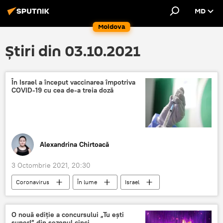
MD
Moldova
Știri din 03.10.2021
În Israel a început vaccinarea împotriva
COVID-19 cu cea de-a treia doză
Alexandrina Chirtoacă
3 Octombrie 2021, 20:30
Coronavirus
În lume
Israel
vaccinare
doze de vaccin
COVID-19
O nouă ediție a concursului „Tu ești
super!” din sezonul cinci