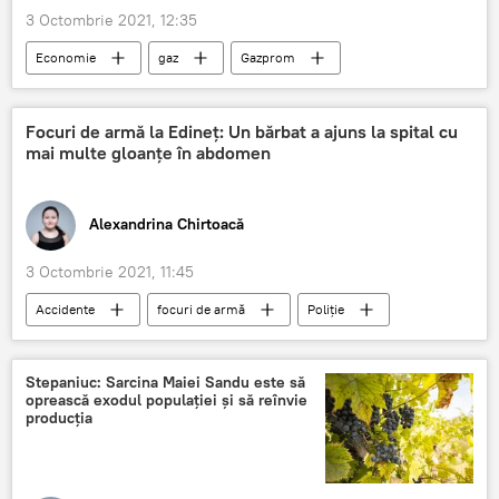
3 Octombrie 2021, 12:35
Economie
gaz
Gazprom
prețul la gaz
Focuri de armă la Edineț: Un bărbat a ajuns la spital cu
mai multe gloanțe în abdomen
Alexandrina Chirtoacă
3 Octombrie 2021, 11:45
Accidente
focuri de armă
Poliţie
Împușcături
Edineț
Știri din Moldova
Stepaniuc: Sarcina Maiei Sandu este să
oprească exodul populației și să reînvie
producția