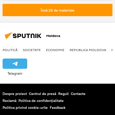
boli oncologice
Încă 20 de materiale
Moldova
POLITICĂ
SOCIETATE
ECONOMIE
REPUBLICA MOLDOVA
R
Telegram
Despre proiect
Centrul de presă
Reguli
Contacte
Reclamă
Politica de confidențialitate
Politica privind cookie-urile
Feedback