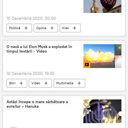
10 Decembrie 2020, 20:00
Politică
Opinie
Kiev
Moldova
Crimeea
O navă a lui Elon Musk a explodat în
timpul testării - Video
10 Decembrie 2020, 19:35
Știri
Video
Multimedia
Tehnologii
Elon Musk
navă
explodat
Astăzi începe o mare sărbătoare a
evreilor – Hanuka