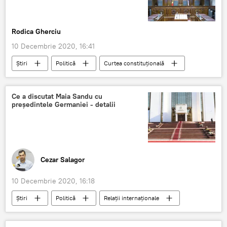
Rodica Gherciu
10 Decembrie 2020, 16:41
Știri
Politică
Curtea constituțională
Sancțiune
Parlament
Ce a discutat Maia Sandu cu
președintele Germaniei - detalii
Cezar Salagor
10 Decembrie 2020, 16:18
Știri
Politică
Relații internaționale
Maia Sandu
Frank-Walter Steinmeier