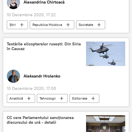
Alexandrina Chirtoacă
10 Decembrie 2020, 17:22
Știri
Republica Moldova
Societate
Sănătate
coronavirus
COVID-19
bolnavi
spitale
Testările elicopterelor rusești: Din Siria
în Caucaz
Aleksandr Hrolenko
10 Decembrie 2020, 17:00
Analitică
Tehnologii
Editoriale
testari
elicoptere
rusești
Siria
Caucaz
CC cere Parlamentului sancționarea
discursului de ură - detalii