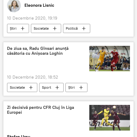
Eleonora Lisnic
10 Decembrie 2020, 19:19
Știri
Societate
Politică
sarbatoare
evrei
De ziua sa, Radu Gînsari anunță
căsătoria cu Anișoara Loghin
10 Decembrie 2020, 18:52
Societate
Sport
Știri
căsătorie
Radu Gînsari
Anișoara Loghin
Zi decisivă pentru CFR Cluj în Liga
Europei
Ștefan Ursu