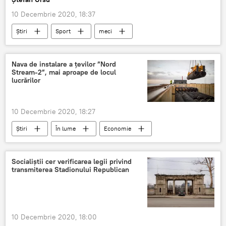
10 Decembrie 2020, 18:37
Știri
Sport
meci
Liga Europei
Nava de instalare a țevilor ”Nord
Stream-2”, mai aproape de locul
lucrărilor
10 Decembrie 2020, 18:27
Știri
În lume
Economie
Rusia
Relații internaționale
gazoduct
nava
instalare
Socialiștii cer verificarea legii privind
transmiterea Stadionului Republican
țevi
10 Decembrie 2020, 18:00