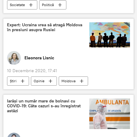
Societate
Politică
Stadionul Republican
Ambasada SUA
PSRM
sesizare
Expert: Ucraina vrea să atragă Moldova
în presiuni asupra Rusiei
Curtea Constituțională
Eleonora Lisnic
10 Decembrie 2020, 17:41
Știri
Opinie
Moldova
Rusia
Ucraina
Iarăși un număr mare de bolnavi cu
COVID-19: Câte cazuri s-au înregistrat
astăzi