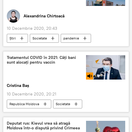
Alexandrina Chirtoacă
10 Decembrie 2020, 20:43
Știri
Societate
pandemie
restricții de circulație
Republica Belarus
COVID-19
Tratamentul COVID în 2021: Câți bani
sunt alocați pentru vaccin
Cristina Baș
10 Decembrie 2020, 20:21
Republica Moldova
Societate
Medicină
Sănătate
Podcasturi
Podcasturi
tratament
COVID-19
Deputat rus: Kievul vrea să atragă
Moldova într-o dispută privind Crimeea
vaccin