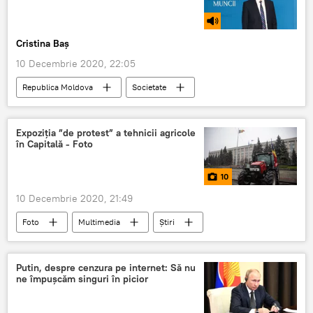
Cristina Baș
10 Decembrie 2020, 22:05
Republica Moldova
Societate
Podcasturi
Podcasturi
COVID-19
medici
contestații
Expoziția ”de protest” a tehnicii agricole
în Capitală - Foto
10
10 Decembrie 2020, 21:49
Foto
Multimedia
Știri
Societate
proteste
agricultori
tehnică
Putin, despre cenzura pe internet: Să nu
ne împușcăm singuri în picior