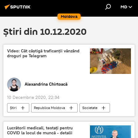
MD
Moldova
Știri din 10.12.2020
Video: Cât câștigă traficanții vânzând
droguri pe Telegram
Alexandrina Chirtoacă
10 Decembrie 2020, 22:34
Știri
Republica Moldova
Societate
droguri
trafic de droguri
vânzare de droguri
poliție
Lucrătorii medicali, testați pentru
COVID la locul de muncă - detalii
Telegram"