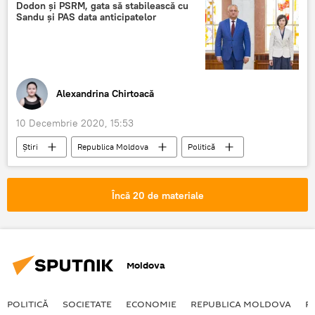
Dodon și PSRM, gata să stabilească cu
Sandu și PAS data anticipatelor
Alexandrina Chirtoacă
10 Decembrie 2020, 15:53
Știri
Republica Moldova
Politică
Igor Dodon
Maia Sandu
Curtea Constituțională
felicitări
Încă 20 de materiale
președinte
Moldova
POLITICĂ
SOCIETATE
ECONOMIE
REPUBLICA MOLDOVA
R