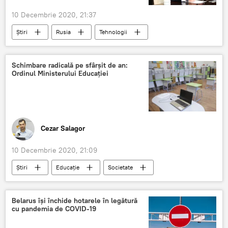
10 Decembrie 2020, 21:37
Știri
Rusia
Tehnologii
Putin
cenzura
Internet
Schimbare radicală pe sfârșit de an:
Ordinul Ministerului Educației
Cezar Salagor
10 Decembrie 2020, 21:09
Știri
Educație
Societate
Online
lucru la distanță
Ministerul Educaței
Belarus își închide hotarele în legătură
cu pandemia de COVID-19