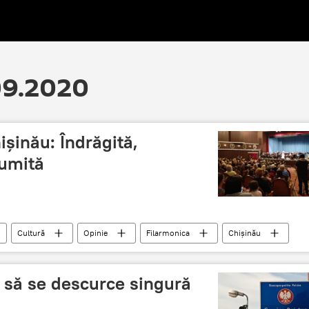
.09.2020
ișinău: Îndrăgită,
numită
Cultură
Opinie
Filarmonica
Chișinău
incendiu devastator
 să se descurce singură