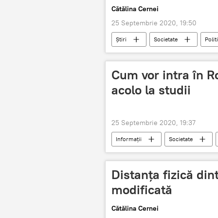
Cătălina Cernei
25 Septembrie 2020, 19:50
Știri
Societate
Polit
Cum vor intra în R
acolo la studii
25 Septembrie 2020, 19:37
Informații
Societate
Distanța fizică dint
modificată
Cătălina Cernei