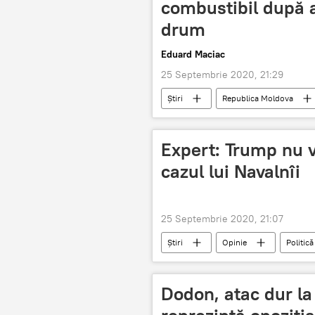
combustibil după a
drum
Eduard Maciac
25 Septembrie 2020, 21:29
Știri
Republica Moldova
accize
pret la benzina
Expert: Trump nu 
cazul lui Navalnîi
25 Septembrie 2020, 21:07
Știri
Opinie
Politică
Dodon, atac dur la