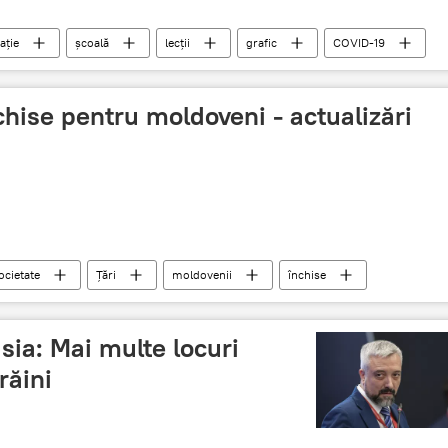
ație
școală
lecții
grafic
COVID-19
chise pentru moldoveni - actualizări
ocietate
Țări
moldovenii
închise
usia: Mai multe locuri
răini