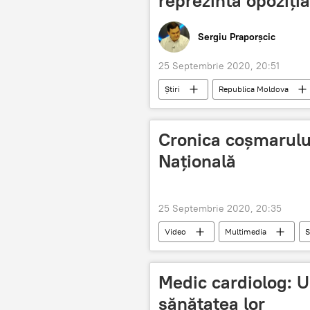
reprezintă opoziția
Sergiu Praporșcic
25 Septembrie 2020, 20:51
Știri
Republica Moldova
Curtea constituțională
Cronica coșmarului
Națională
25 Septembrie 2020, 20:35
Video
Multimedia
S
Filarmonica Națională, distrusă de un 
Medic cardiolog: U
sănătatea lor