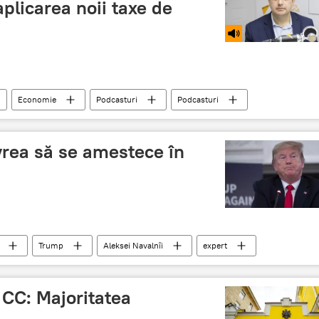
plicarea noii taxe de
Economie
Podcasturi
Podcasturi
Taxa de drumuri
vrea să se amestece în
Trump
Aleksei Navalnîi
expert
 CC: Majoritatea