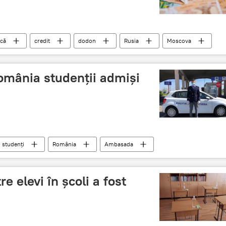
ică
credit
dodon
Rusia
Moscova
omânia studenții admiși
studenți
România
Ambasada
re elevi în școli a fost