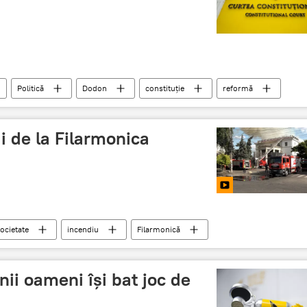
Politică
Dodon
constituție
reformă
 de la Filarmonica
ocietate
incendiu
Filarmonică
incendiu devastator
nii oameni își bat joc de