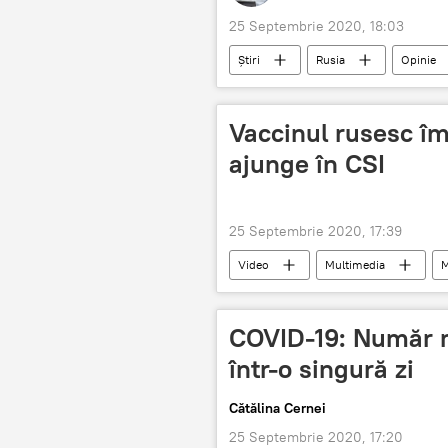
25 Septembrie 2020, 18:03
Știri
Rusia
Opinie
Vaccinul rusesc îm
ajunge în CSI
25 Septembrie 2020, 17:39
Video
Multimedia
M
COVID-19: Număr m
într-o singură zi
Cătălina Cernei
25 Septembrie 2020, 17:20