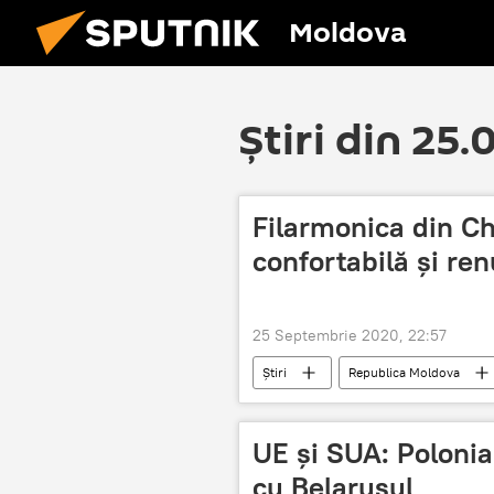
Moldova
Știri din 25
Filarmonica din Ch
confortabilă și re
25 Septembrie 2020, 22:57
Știri
Republica Moldova
Filarmonica Națională, distrusă de un 
UE și SUA: Polonia
cu Belarusul