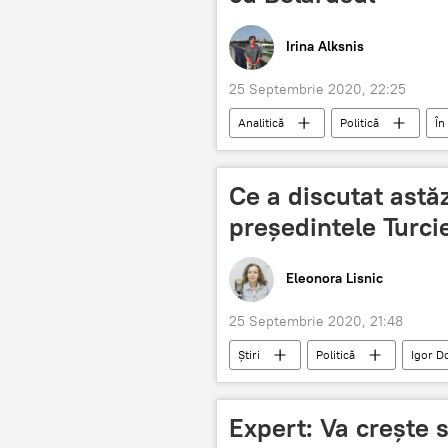
Irina Alksnis
25 Septembrie 2020, 22:25
Analitică
Politică
În
Belarus
Ce a discutat astă
președintele Turci
Eleonora Lisnic
25 Septembrie 2020, 21:48
Știri
Politică
Igor D
Expert: Va crește s