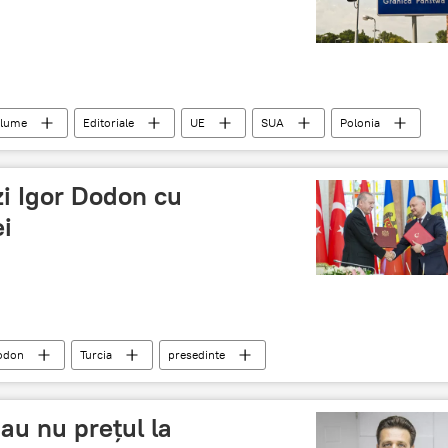
 lume
Editoriale
UE
SUA
Polonia
zi Igor Dodon cu
ei
odon
Turcia
presedinte
au nu prețul la