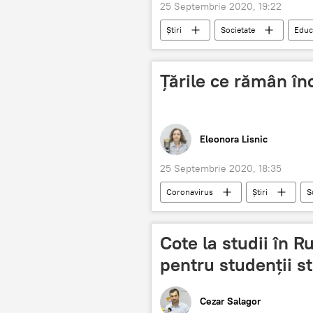
25 Septembrie 2020, 19:22
Știri
Societate
Educ
Țările ce rămân în
Eleonora Lisnic
25 Septembrie 2020, 18:35
Coronavirus
Știri
S
Cote la studii în R
pentru studenții st
Cezar Salagor