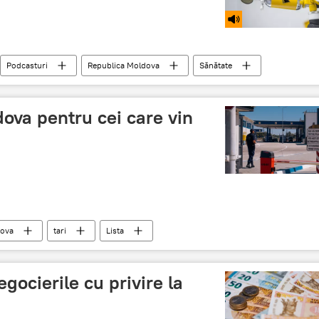
Podcasturi
Republica Moldova
Sănătate
dova pentru cei care vin
ova
tari
Lista
gocierile cu privire la