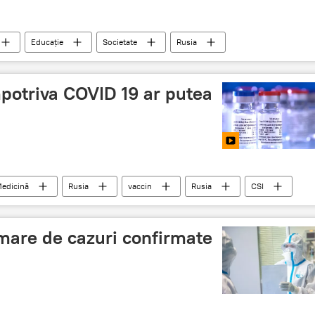
Educație
Societate
Rusia
potriva COVID 19 ar putea
edicină
Rusia
vaccin
Rusia
CSI
are de cazuri confirmate