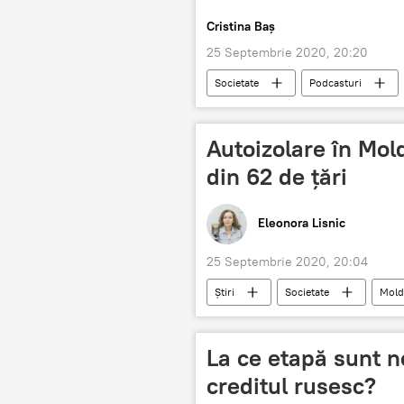
Cristina Baș
25 Septembrie 2020, 20:20
Societate
Podcasturi
boli cardiovasculare
sănătate
Autoizolare în Mol
din 62 de țări
Eleonora Lisnic
25 Septembrie 2020, 20:04
Știri
Societate
Mold
La ce etapă sunt ne
creditul rusesc?