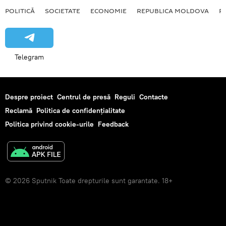
POLITICĂ
SOCIETATE
ECONOMIE
REPUBLICA MOLDOVA
R
Telegram
Despre proiect
Centrul de presă
Reguli
Contacte
Reclamă
Politica de confidențialitate
Politica privind cookie-urile
Feedback
© 2026 Sputnik Toate drepturile sunt garantate. 18+