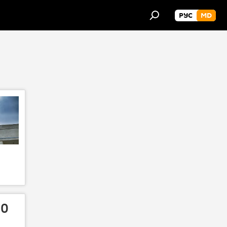
РУС
MD
50