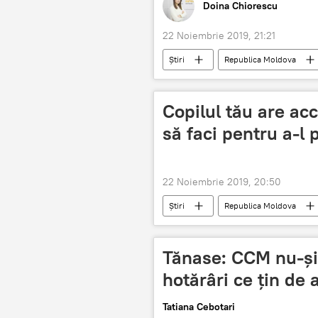
Doina Chiorescu
22 Noiembrie 2019, 21:21
Știri
Republica Moldova
an
Copilul tău are acc
să faci pentru a-l 
22 Noiembrie 2019, 20:50
Știri
Republica Moldova
abuz copii
Internet
Tănase: CCM nu-și 
hotărâri ce țin de 
Tatiana Cebotari