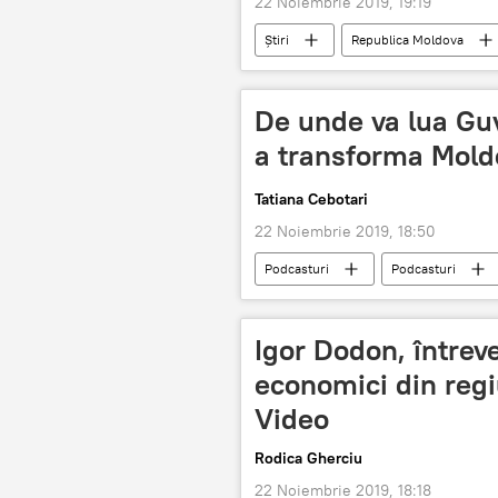
22 Noiembrie 2019, 19:19
Știri
Republica Moldova
Prim-ministrul Republicii Moldova
De unde va lua Gu
a transforma Moldo
Tatiana Cebotari
22 Noiembrie 2019, 18:50
Podcasturi
Podcasturi
Economie
Societate
Igor Dodon, întrev
economici din regi
Video
Rodica Gherciu
22 Noiembrie 2019, 18:18