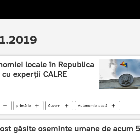
11.2019
omiei locale în Republica
 cu experții CALRE
primărie
Guvern
Autonomie locală
u fost găsite oseminte umane de acum 