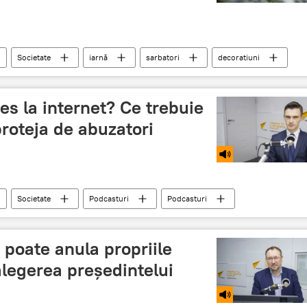
Societate
iarnă
sarbatori
decoratiuni
es la internet? Ce trebuie
proteja de abuzatori
Societate
Podcasturi
Podcasturi
Mediul online
telefoane
pericole
poate anula propriile
alegerea președintelui