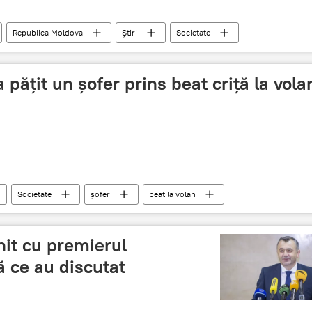
Republica Moldova
Știri
Societate
CCM
 pățit un șofer prins beat criță la vola
Societate
șofer
beat la volan
Viața în Moldova
nit cu premierul
ă ce au discutat