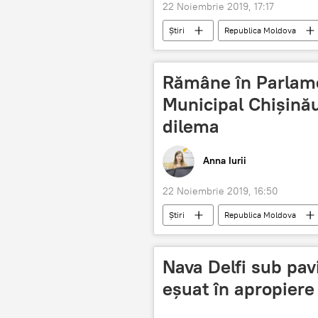
22 Noiembrie 2019, 17:17
Știri
Republica Moldova
Primăria Chișinău
IT
Rămâne în Parlame
Municipal Chișinău
dilema
Anna Iurii
22 Noiembrie 2019, 16:50
Știri
Republica Moldova
CMC
parlament
Nava Delfi sub pav
eșuat în apropiere