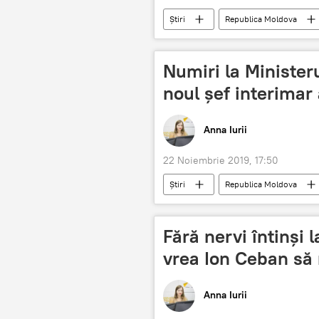
Știri
Republica Moldova
Regiunea transnistreană
Bănc
cont bancar
Numiri la Ministeru
noul șef interimar a
Anna Iurii
22 Noiembrie 2019, 17:50
Știri
Republica Moldova
Maia
MAI
Fără nervi întinși
vrea Ion Ceban să 
Anna Iurii