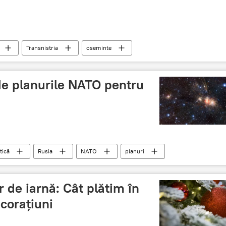
Transnistria
oseminte
 de planurile NATO pentru
tică
Rusia
NATO
planuri
r de iarnă: Cât plătim în
corațiuni