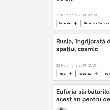
22 Noiembrie 2019, 22:30
Societate
Republica Moldova
expertiză medico-legală
Rusia, îngrijorată
spațiul cosmic
22 Noiembrie 2019, 21:50
Rusia
Societate
Poli
ingrijorare
cosmos
Euforia sărbătorilo
acest an pentru de