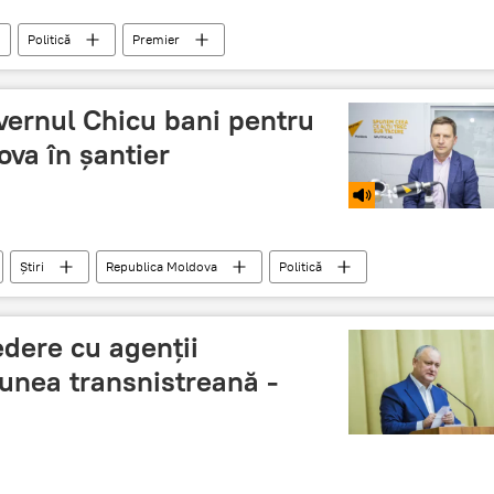
Politică
Premier
relații externe
relații bune
Economie
vernul Chicu bani pentru
va în șantier
Știri
Republica Moldova
Politică
Ion Chicu
Moldova
edere cu agenții
unea transnistreană -