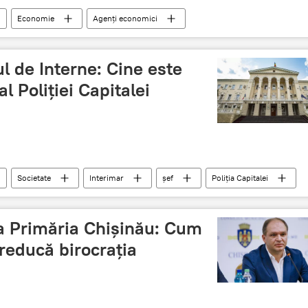
Economie
Agenți economici
i comerciale
Banca Națională din Moldova
l de Interne: Cine este
l Poliției Capitalei
Societate
Interimar
șef
Poliția Capitalei
 la Primăria Chișinău: Cum
reducă birocrația