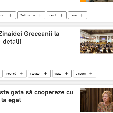
ideo
Multimedia
eșuat
nava
 Zinaidei Greceanîi la
 detalii
Politică
rezultat
vizita
Discurs
ste gata să coopereze cu
 la egal