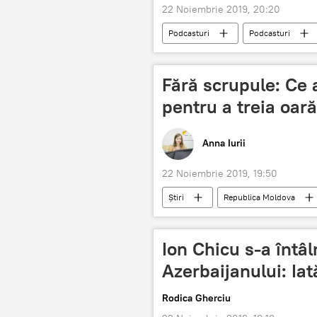
22 Noiembrie 2019, 20:20
Podcasturi
Podcasturi
Politică
Alexandru Tănase
Fără scrupule: Ce a
pentru a treia oară
Anna Iurii
22 Noiembrie 2019, 19:50
Știri
Republica Moldova
închisoare
condamnare
Ion Chicu s-a întâl
Azerbaijanului: Iat
Rodica Gherciu