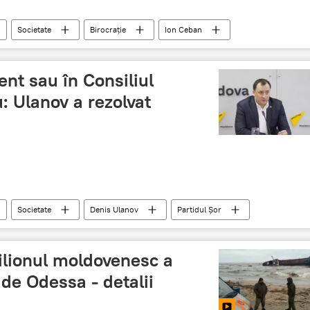
Societate
Birocrație
Ion Ceban
digitalizate
nt sau în Consiliul
: Ulanov a rezolvat
Societate
Denis Ulanov
Partidul Șor
ilionul moldovenesc a
 de Odessa - detalii