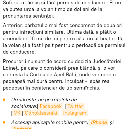
Șoferul a rămas și fără permis de conducere. El nu
va putea urca la volan timp de doi ani de la
pronunțarea sentinței.
Anterior, bărbatul a mai fost condamnat de două ori
pentru infracțiuni similare. Ultima dată, a plătit o
amendă de 16 mii de lei pentru că a urcat beat criță
la volan și a fost lipsit pentru o perioadă de permisul
de conducere.
Procurorii nu sunt de acord cu decizia Judecătoriei
Edineț, pe care o consideră prea blândă, și o vor
contesta la Curtea de Apel Bălți, unde vor cere o
pedeapsă mai dură pentru inculpat - ispășirea
pedepsei în penitenciar de tip semiînchis.
Urmărește-ne pe rețelele de
socializare:
|
Facebook
|
Twitter
|
VK
|
Odnoklassniki
|
Instagram
Accesaţi aplicaţiile mobile pentru
iPhone
și
Android