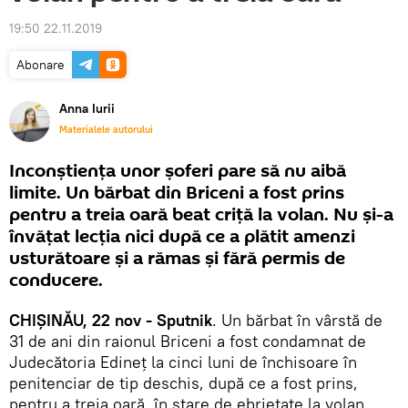
19:50 22.11.2019
Abonare
Anna Iurii
Materialele autorului
Inconștiența unor șoferi pare să nu aibă
limite. Un bărbat din Briceni a fost prins
pentru a treia oară beat criță la volan. Nu și-a
învățat lecția nici după ce a plătit amenzi
usturătoare și a rămas și fără permis de
conducere.
CHIȘINĂU, 22 nov - Sputnik
. Un bărbat în vârstă de
31 de ani din raionul Briceni a fost condamnat de
Judecătoria Edineț la cinci luni de închisoare în
penitenciar de tip deschis, după ce a fost prins,
pentru a treia oară, în stare de ebrietate la volan.