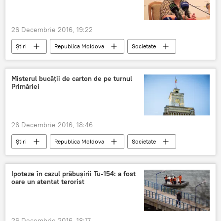
furtul miliardului
liberalizarea capitalului
amnistia fiscală
alegeri parlamentare 2018
26 Decembrie 2016, 19:22
Știri
Republica Moldova
Societate
Chișinău
Tatiana Nagnibeda-Tverdohleb
școli
scandal
grădinițe
Misterul bucății de carton de pe turnul
Primăriei
plecare
funcție
produse alterate
șefa DGETS
26 Decembrie 2016, 18:46
Știri
Republica Moldova
Societate
Vadim Brânzaniuc
Primăria Chișinău
mister
reparații
ceas
Ipoteze în cazul prăbușirii Tu-154: a fost
oare un atentat terorist
26 Decembrie 2016, 18:17