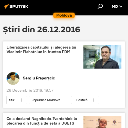
MD
Moldova
Știri din 26.12.2016
Liberalizarea capitalului și alegerea lui
Vladimir Plahotniuc în fruntea PDM
Sergiu Praporșcic
26 Decembrie 2016, 19:57
Știri
Republica Moldova
Politică
Editoriale
Opinie
Analitică
Vladimir Plahotniuc
Octavian Calmâc
Ce a declarat Nagnibeda-Tverdohleb la
plecarea din funcția de șefă a DGETS
privatizare
impozite