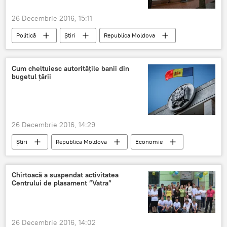
26 Decembrie 2016, 15:11
Politică
Știri
Republica Moldova
Moldova
Igor Dodon
Ion Ceban
aparatul președintelui
reședința de stat
Cum cheltuiesc autoritățile banii din
bugetul țării
26 Decembrie 2016, 14:29
Știri
Republica Moldova
Economie
venituri
cheltuieli
Bugetul de stat
Ministerul Finanțelor
anul 2016
Chirtoacă a suspendat activitatea
Centrului de plasament ”Vatra”
26 Decembrie 2016, 14:02