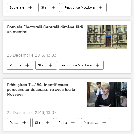
Societate
Știri
Republica Moldova
suspendare
Chișinău
Dorin Chirtoacă
Primăria Chișinău
Comisia Electorală Centrală rămâne fără
un membru
dispoziție
Vatra
26 Decembrie 2016, 13:33
Politică
Știri
Republica Moldova
CEC
Moldova
Maxim Lebedinschi
Igor Dodon
Aparatul președintelui
Prăbușirea TU-154: identificarea
persoanelor decedate va avea loc la
Moscova
26 Decembrie 2016, 13:07
Rusia
Știri
Rusia
Moscova
cadavre
identificare