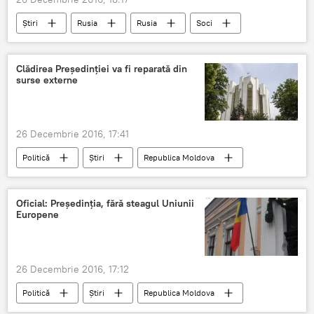
Știri
Rusia
Rusia
Soci
Maksim Sokolov
Ministerului Apărării al Rusiei
Marea Neagră
Clădirea Președinției va fi reparată din
surse externe
ipoteze
atentat terorist
prabusire
26 Decembrie 2016, 17:41
Politică
Știri
Republica Moldova
Moldova
clădire
Igor Dodon
reparație
Președinția RM
Oficial: Președinția, fără steagul Uniunii
Europene
26 Decembrie 2016, 17:12
Politică
Știri
Republica Moldova
Ion Ceban
Președinție
UE