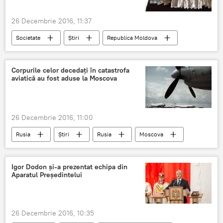
26 Decembrie 2016, 11:37
Societate
Știri
Republica Moldova
IGP
femei
bani
Chișinău
poliție
INTERNET
INI
Corpurile celor decedați în catastrofa
aviatică au fost aduse la Moscova
rețineri
26 Decembrie 2016, 11:00
Rusia
Știri
Rusia
Moscova
cadavre
transportate
Igor Dodon și-a prezentat echipa din
Aparatul Președintelui
26 Decembrie 2016, 10:35