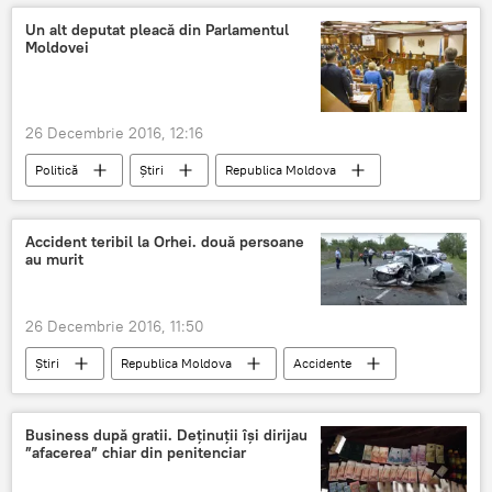
Un alt deputat pleacă din Parlamentul
Moldovei
26 Decembrie 2016, 12:16
Politică
Știri
Republica Moldova
deputat
Moldova
Parlament
fracțiunea PSRM
Accident teribil la Orhei. două persoane
au murit
26 Decembrie 2016, 11:50
Știri
Republica Moldova
Accidente
accident
Orhei
Toyota
Ford
Business după gratii. Deținuții își dirijau
”afacerea” chiar din penitenciar