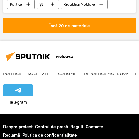
Politică
Știri
Republica Moldova
Moldova
Igor Dodon
președintele țării
aparat
consilieri
Încă 20 de materiale
Moldova
POLITICĂ
SOCIETATE
ECONOMIE
REPUBLICA MOLDOVA
R
Telegram
Despre proiect
Centrul de presă
Reguli
Contacte
Reclamă
Politica de confidențialitate