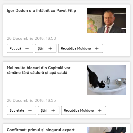
președinție
drapel
Ion Ceban
Igor Dodon s-a întâlnit cu Pavel Filip
oficial
26 Decembrie 2016, 16:50
Politică
Știri
Republica Moldova
Moldova
întrevedere
premier
președinte
Pavel Filip
Igor Dodon
Mai multe blocuri din Capitală vor
rămâne fără căldură și apă caldă
26 Decembrie 2016, 16:35
Societate
Știri
Republica Moldova
SA „Termoelectrica"
apă caldă
capitală
Termoelectrica
locuitori
Confirmat: primul și singurul expert