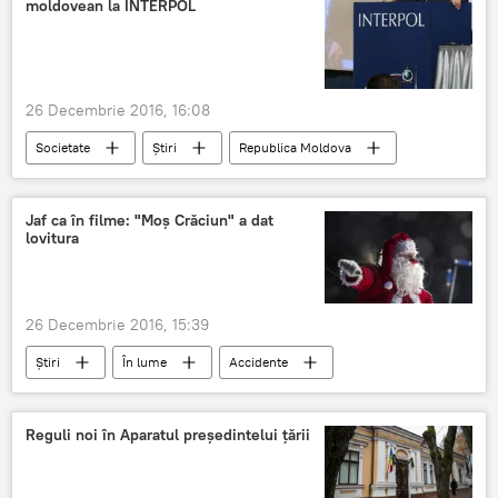
moldovean la INTERPOL
deconectare
Buiucani
agent termic
bloc
26 Decembrie 2016, 16:08
Societate
Știri
Republica Moldova
Vitalie Pîrlog
Interpol
Expert
INTERPOL
Vitalie Pîrlog
Jaf ca în filme: "Moș Crăciun" a dat
lovitura
26 Decembrie 2016, 15:39
Știri
În lume
Accidente
Grecia
jaf
Sfântul Vasile
Moș Crăciun
câștig
casă
Reguli noi în Aparatul președintelui țării