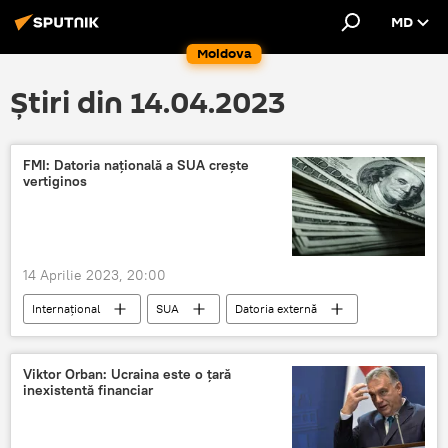
MD
Moldova
Știri din 14.04.2023
FMI: Datoria națională a SUA creşte
vertiginos
14 Aprilie 2023, 20:00
Internațional
SUA
Datoria externă
datoria publică
Viktor Orban: Ucraina este o ţară
inexistentă financiar