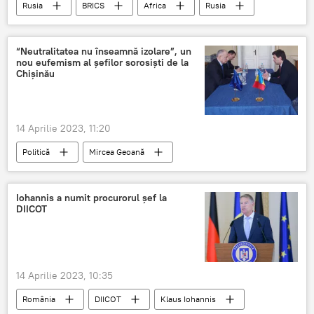
Rusia
BRICS
Africa
Rusia
“Neutralitatea nu înseamnă izolare”, un
nou eufemism al șefilor sorosiști de la
Chișinău
14 Aprilie 2023, 11:20
Politică
Mircea Geoană
Nicu Popescu
Republica Moldova
Iohannis a numit procurorul șef la
DIICOT
14 Aprilie 2023, 10:35
România
DIICOT
Klaus Iohannis