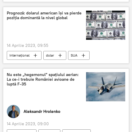
România
Prognoză: dolarul american îşi va pierde
poziţia dominantă la nivel global
14 Aprilie 2023, 09:55
Internațional
dolar
SUA
piața valutara
Nu este „hegemonul” spațiului aerian:
La ce-i trebuie României avioane de
luptă F-35
Aleksandr Hrolenko
14 Aprilie 2023, 09:00