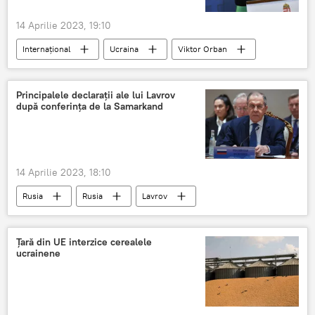
14 Aprilie 2023, 19:10
Internațional
Ucraina
Viktor Orban
Ungaria
Principalele declarații ale lui Lavrov
după conferința de la Samarkand
14 Aprilie 2023, 18:10
Rusia
Rusia
Lavrov
Ţară din UE interzice cerealele
ucrainene