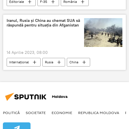
Editoriale
F-35
România
Iranul, Rusia și China au chemat SUA să
răspundă pentru situația din Afganistan
14 Aprilie 2023, 08:00
Internațional
Rusia
China
Iran
Afganistan
SUA
Moldova
POLITICĂ
SOCIETATE
ECONOMIE
REPUBLICA MOLDOVA
R