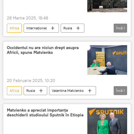
28 Martie 2025, 18:48
Africa
Internațional
Rusia
Încă
1
Baze militare
Occidentul nu are niciun drept asupra
Africii, spune Matvienko
20 Februarie 2025, 10:20
Africa
Rusia
Valentina Matvienko
Încă
1
Rusia
Matvienko a apreciat importanța
deschiderii studioului Sputnik în Etiopia