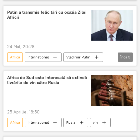
mercenari
Ucraineni
atacuri teroriste
Putin a transmis felicitări cu ocazia Zilei
Africii
24 Mai, 20:28
Africa
Internațional
Vladimir Putin
Încă
3
Kremlinul
Felicitare
Felicitări
Africa de Sud este interesată să extindă
livrările de vin către Rusia
25 Aprilie, 18:50
Africa
Internațional
Rusia
vin