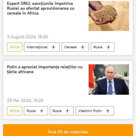
Expert ONU: sancțiunile împotriva
Rusiei au afectat aprovizionarea cu
cereale în Africa
3 August 2024, 16:45
Africa
Internațional
Cereale
Rusia
Putin a apreciat importanța relațiilor cu
țările africane
23 Mai 2024, 19:26
Africa
Rusia
Rusia
Vladimir Putin
Încă 20 de materiale