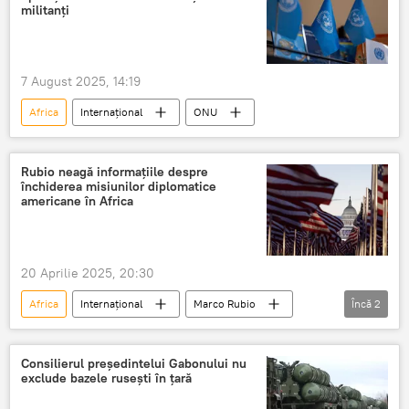
militanți
7 August 2025, 14:19
Africa
Internațional
ONU
Rubio neagă informațiile despre
închiderea misiunilor diplomatice
americane în Africa
20 Aprilie 2025, 20:30
Africa
Internațional
Marco Rubio
Încă
2
SUA
misiuni diplomatice
Consilierul președintelui Gabonului nu
exclude bazele rusești în țară