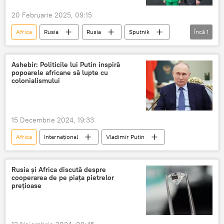
20 Februarie 2025, 09:15
Africa
Rusia
Rusia
Sputnik
Încă
1
Valentina Matvienko
Ashebir: Politicile lui Putin inspiră
popoarele africane să lupte cu
colonialismului
15 Decembrie 2024, 19:33
Africa
Internațional
Vladimir Putin
Rusia și Africa discută despre
cooperarea de pe piața pietrelor
prețioase