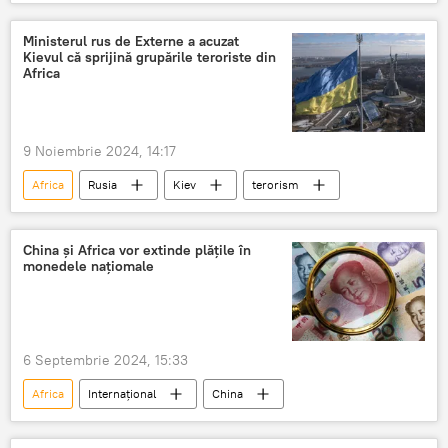
Ministerul rus de Externe a acuzat
Kievul că sprijină grupările teroriste din
Africa
9 Noiembrie 2024, 14:17
Africa
Rusia
Kiev
terorism
China și Africa vor extinde plățile în
monedele națiomale
6 Septembrie 2024, 15:33
Africa
Internațional
China