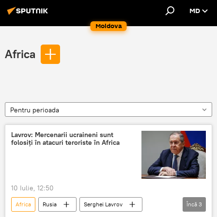
MD
Moldova
Africa
Pentru perioada
Lavrov: Mercenarii ucraineni sunt
folosiți în atacuri teroriste în Africa
10 Iulie, 12:50
Africa
Rusia
Serghei Lavrov
Încă
3