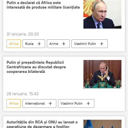
Putin a declarat că Africa este
interesată de produse militare licențiate
31 Ianuarie, 20:20
Africa
Rusia
Arme
Vladimir Putin
Putin și președintele Republicii
Centrafricane au discutat despre
cooperarea bilaterală
28 Ianuarie, 15:42
Africa
Internațional
Vladimir Putin
Autoritățile din RCA și ONU au lansat o
operațiune de dezarmare a foștilor