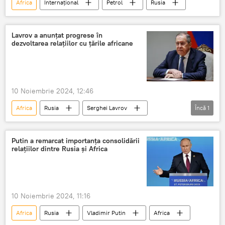
Africa
Internațional
Petrol
Rusia
Lavrov a anunțat progrese în
dezvoltarea relațiilor cu țările africane
10 Noiembrie 2024, 12:46
Africa
Rusia
Serghei Lavrov
Încă
1
Relații internaționale
Putin a remarcat importanța consolidării
relațiilor dintre Rusia și Africa
10 Noiembrie 2024, 11:16
Africa
Rusia
Vladimir Putin
Africa