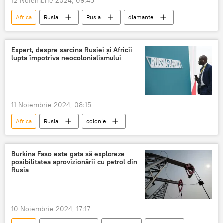
12 Noiembrie 2024, 09:45
Africa
Rusia
Rusia
diamante
Expert, despre sarcina Rusiei și Africii
lupta împotriva neocolonialismului
11 Noiembrie 2024, 08:15
Africa
Rusia
colonie
Burkina Faso este gata să exploreze
posibilitatea aprovizionării cu petrol din
Rusia
10 Noiembrie 2024, 17:17