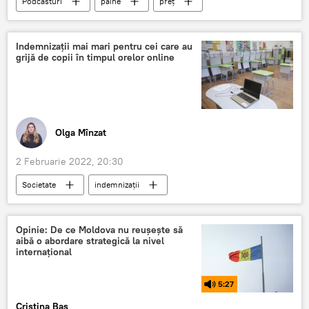
Podcasturi
pâine
preț
scumpiri
Franzeluța
Guvern
Indemnizații mai mari pentru cei care au
grijă de copii în timpul orelor online
Olga Mînzat
2 Februarie 2022, 20:30
Societate
indemnizații
Opinie: De ce Moldova nu reușește să
aibă o abordare strategică la nivel
internațional
5:27
Cristina Baș