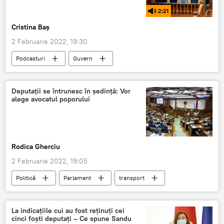
2:21
Cristina Baș
2 Februarie 2022, 19:30
Podcasturi
Guvern
Moțiune de cenzură
PSRM
motiune de cenzura
Parlament
Deputații se întrunesc în ședință: Vor
alege avocatul poporului
Rodica Gherciu
2 Februarie 2022, 19:05
Politică
Parlament
transport
Avocatul Poporului
La indicațiile cui au fost reținuți cei
cinci foști deputați – Ce spune Sandu