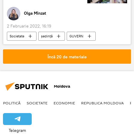
Olga Mînzat
2 Februarie 2022, 16:19
Societate
ședință
GUVERN
Cabinetul de Miniștri al Republicii Moldova
Încă 20 de materiale
Moldova
POLITICĂ
SOCIETATE
ECONOMIE
REPUBLICA MOLDOVA
R
Telegram