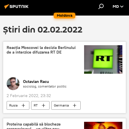
MD
Moldova
Știri din 02.02.2022
Reacția Moscovei la decizia Berlinului
de a interzice difuzarea RT DE
Octavian Racu
sociolog, comentator politic
2 Februarie 2022, 23:32
Rusia
RT
Germania
Proteina capabilă să blocheze
coronavirusul – un viitor nou