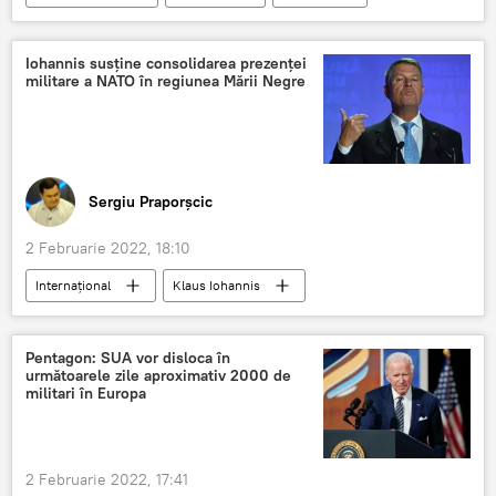
Politică
Iohannis susține consolidarea prezenței
militare a NATO în regiunea Mării Negre
Sergiu Praporșcic
2 Februarie 2022, 18:10
Internațional
Klaus Iohannis
România
NATO
SUA
Pentagon: SUA vor disloca în
următoarele zile aproximativ 2000 de
militari în Europa
2 Februarie 2022, 17:41