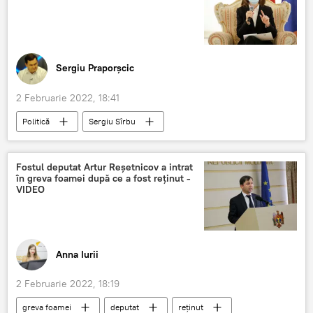
Sergiu Praporșcic
2 Februarie 2022, 18:41
Politică
Sergiu Sîrbu
Artur Reşetnicov
Violeta Ivanov
Anatolie Zagorodnîi
Fostul deputat Artur Reșetnicov a intrat
în greva foamei după ce a fost reținut -
VIDEO
Anna Iurii
2 Februarie 2022, 18:19
greva foamei
deputat
reținut