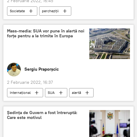
2 Februarie 2022, 16:45
Societate
percheziții
călătorii turistice
turism
Mass-media: SUA vor pune în alertă noi
forțe pentru a le trimite în Europa
Sergiu Praporșcic
2 Februarie 2022, 16:37
Internațional
SUA
alertă
forțe militare
trimis
Europa
Ședința de Guvern a fost întreruptă:
Care este motivul