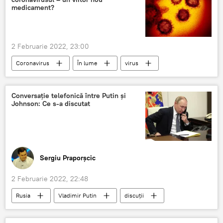
medicament?
2 Februarie 2022, 23:00
Coronavirus
În lume
virus
Medicament
proteine
COVID-19
Omicron
Conversație telefonică între Putin și
Johnson: Ce s-a discutat
Sergiu Praporșcic
2 Februarie 2022, 22:48
Rusia
Vladimir Putin
discuții
telefon
Boris Johnson