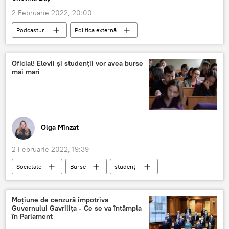
2 Februarie 2022, 20:00
Podcasturi
Politica externă
geopolitică
international
Moldova
Podcast
Oficial! Elevii și studenții vor avea burse
mai mari
Olga Mînzat
2 Februarie 2022, 19:39
Societate
Burse
studenți
Ministerul Educației
Moțiune de cenzură împotriva
Guvernului Gavrilița - Ce se va întâmpla
în Parlament