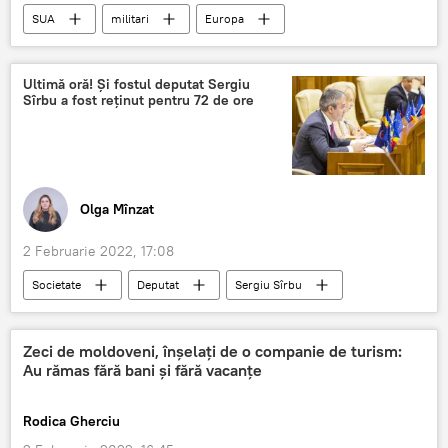
SUA
militari
Europa
Internațional
Ultimă oră! Și fostul deputat Sergiu
Sîrbu a fost reținut pentru 72 de ore
Olga Mînzat
2 Februarie 2022, 17:08
Societate
Deputat
Sergiu Sîrbu
sirbu
reținut pentru 72 de ore
Zeci de moldoveni, înșelați de o companie de turism:
Au rămas fără bani și fără vacanțe
Rodica Gherciu