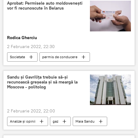
Aprobat: Permisele auto moldovenești
vor fi recunoscute în Belarus
Rodica Gherciu
2 Februarie 2022, 22:30
Societate
permis de conducere
permis
Belarus
Moldova-Belarus
Sandu și Gavrilița trebuie să-și
recunoască greșeala și să meargă la
Moscova - politolog
2 Februarie 2022, 22:00
Analize și opinii
gaz
Maia Sandu
Natalia Gavrilița
tarif
Gazprom