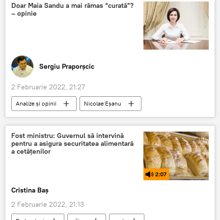
Moscova
criză
Doar Maia Sandu a mai rămas “curată”?
– opinie
Sergiu Praporșcic
2 Februarie 2022, 21:27
Analize și opinii
Nicolae Eșanu
Maia Sandu
corupție
PAS
Fost ministru: Guvernul să intervină
pentru a asigura securitatea alimentară
a cetățenilor
2:07
Cristina Baș
2 Februarie 2022, 21:13