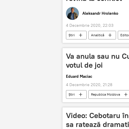
Aleksandr Hrolenko
4 Decembrie 2020, 22:03
Știri
Analitică
Edito
Va anula sau nu Cu
votul de joi
Eduard Maciac
4 Decembrie 2020, 21:28
Știri
Republica Moldova
Curtea Constituțională
Sesiza
Video: Cebotaru îns
sa ratează dramat