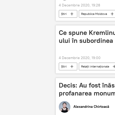
4 Decembrie 2020, 19:28
Știri
Republica Moldova
Ministerul Educației
Ce spune Kremlinu
ului în subordinea
4 Decembrie 2020, 19:00
Știri
Relații internaționale
Decis: Au fost înăs
profanarea monum
Alexandrina Chirtoacă