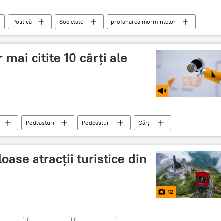
Politică
Societate
profanarea mormintelor
ege
deputați
Parlament
 mai citite 10 cărți ale
Podcasturi
Podcasturi
Cărți
ase atracții turistice din
12