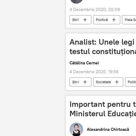
4 Decembrie 2020, 20:09
Știri
Politică
Maia 
Analist: Unele legi
testul constituționa
Cătălina Cernei
4 Decembrie 2020, 19:56
Știri
Societate
Polit
Opoziție
legi
Important pentru to
Ministerul Educați
Alexandrina Chirtoacă