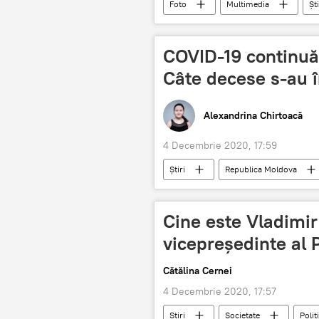
Foto
Multimedia
Ști
COVID-19 continuă s
Câte decese s-au î
Alexandrina Chirtoacă
4 Decembrie 2020, 17:59
Știri
Republica Moldova
spital
Cine este Vladimir 
vicepreședinte al 
Cătălina Cernei
4 Decembrie 2020, 17:57
Știri
Societate
Polit