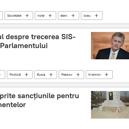
Societate
note
elevi
liceu
l despre trecerea SIS-
 Parlamentului
Politică
Rusia
Peskov
Kremlin
prite sancțiunile pentru
entelor