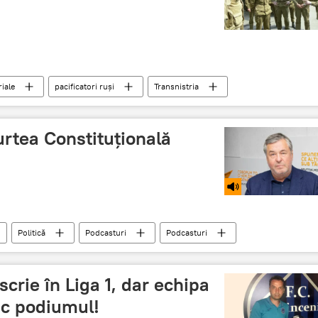
riale
pacificatori ruși
Transnistria
rtea Constituțională
Politică
Podcasturi
Podcasturi
re
crie în Liga 1, dar echipa
ic podiumul!