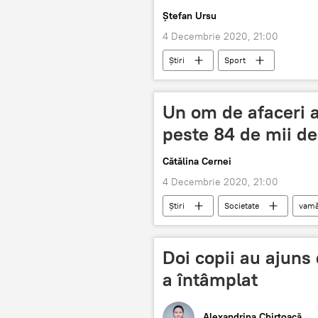
Ștefan Ursu
4 Decembrie 2020, 21:00
Știri
Sport
Un om de afaceri a
peste 84 de mii de
Cătălina Cernei
4 Decembrie 2020, 21:00
Știri
Societate
vam
Doi copii au ajuns 
a întâmplat
Alexandrina Chirtoacă