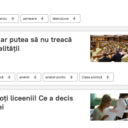
Sandu
adresare
televiziune
 ar putea să nu treacă
lității
ică
analist
analist politic
Clasa politică
ți liceenii! Ce a decis
ei