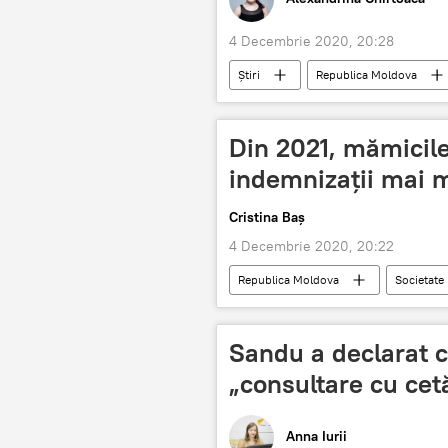
4 Decembrie 2020, 20:28
Știri
Republica Moldova
intoxicație
spital
ur
Din 2021, mămicile
indemnizații mai 
Cristina Baș
4 Decembrie 2020, 20:22
Republica Moldova
Societate
proiect
Sandu a declarat c
„consultare cu cet
Anna Iurii