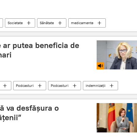
Societate
Sănătate
medicamente
gență
 ar putea beneficia de
mari
Podcasturi
Podcasturi
indemnizații
ă va desfășura o
ățenii”