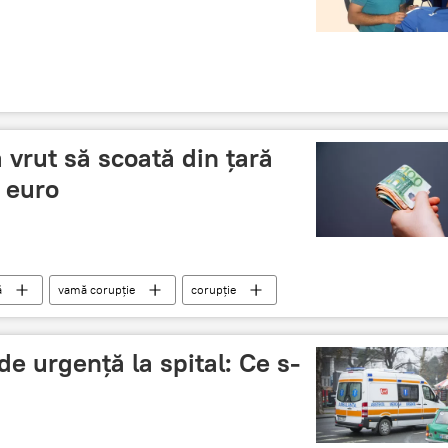
 vrut să scoată din țară
 euro
ă
vamă corupţie
corupție
de urgență la spital: Ce s-