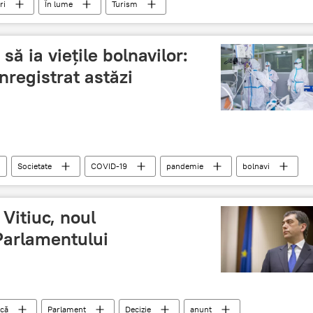
ri
În lume
Turism
ă ia viețile bolnavilor:
nregistrat astăzi
Societate
COVID-19
pandemie
bolnavi
Vitiuc, noul
Parlamentului
ică
Parlament
Decizie
anunț