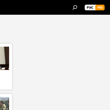
РУС
MD