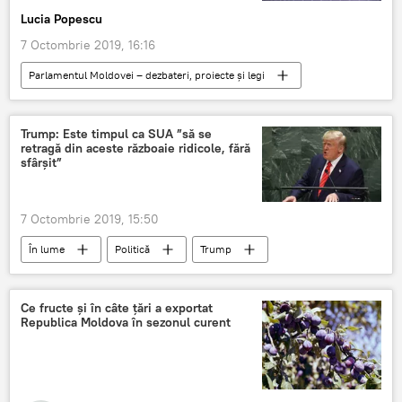
Lucia Popescu
7 Octombrie 2019, 16:16
Parlamentul Moldovei – dezbateri, proiecte și legi
Știri
Republica Moldova
Politică
Trump: Este timpul ca SUA ”să se
retragă din aceste războaie ridicole, fără
sfârșit”
7 Octombrie 2019, 15:50
În lume
Politică
Trump
Ce fructe și în câte țări a exportat
Republica Moldova în sezonul curent