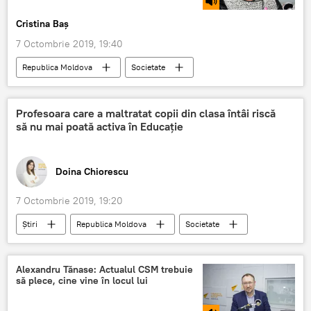
Cristina Baș
7 Octombrie 2019, 19:40
Republica Moldova
Societate
Podcasturi
Podcasturi
cancer mamar
cancer la sân
Profesoara care a maltratat copii din clasa întâi riscă
să nu mai poată activa în Educație
Doina Chiorescu
7 Octombrie 2019, 19:20
Știri
Republica Moldova
Societate
Profesoară
copii
clasa
activist
educatie
Alexandru Tănase: Actualul CSM trebuie
să plece, cine vine în locul lui