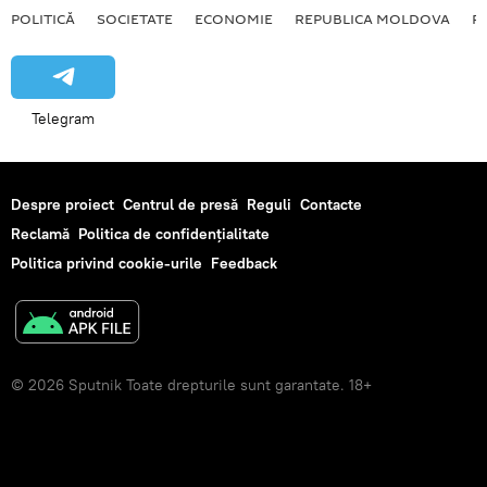
POLITICĂ
SOCIETATE
ECONOMIE
REPUBLICA MOLDOVA
R
Telegram
Despre proiect
Centrul de presă
Reguli
Contacte
Reclamă
Politica de confidențialitate
Politica privind cookie-urile
Feedback
© 2026 Sputnik Toate drepturile sunt garantate. 18+