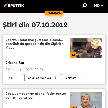
MD
Moldova
Știri din 07.10.2019
Secretul celor mai gustoase plăcinte,
dezvăluit de gospodinele din Cigârleni -
Video
Cristina Baș
7 Octombrie 2019, 20:01
Știri
Republica Moldova
Societate
Cultură
Multimedia
Video
plăcinte
Secret
dezvaluit
Gestul emoționant al unei fetițe pentru
bolnavii de cancer
satul Cigârleni