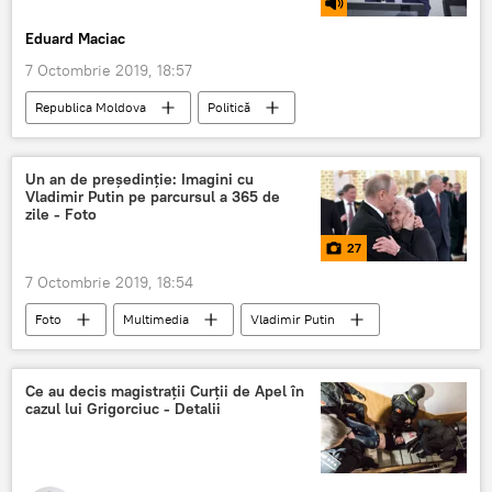
Eduard Maciac
7 Octombrie 2019, 18:57
Republica Moldova
Politică
Podcasturi
Podcasturi
CSM
judecatori
Un an de președinție: Imagini cu
Vladimir Putin pe parcursul a 365 de
zile - Foto
27
7 Octombrie 2019, 18:54
Foto
Multimedia
Vladimir Putin
Galerie foto
În lume
Rusia
Ce au decis magistrații Curții de Apel în
cazul lui Grigorciuc - Detalii