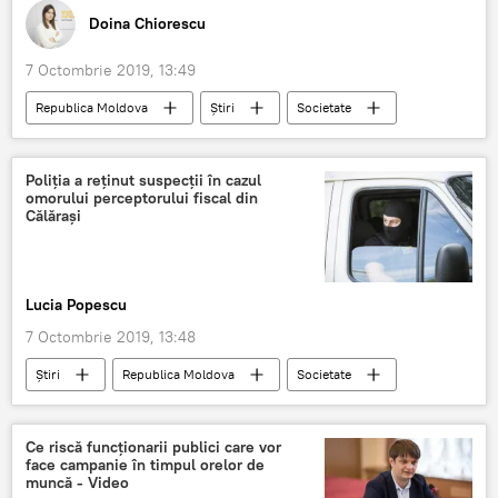
Doina Chiorescu
7 Octombrie 2019, 13:49
Republica Moldova
Știri
Societate
procuratura
autosesizat
copii
Poliția a reținut suspecții în cazul
omorului perceptorului fiscal din
Călărași
Lucia Popescu
7 Octombrie 2019, 13:48
Știri
Republica Moldova
Societate
crimă
omor
tâlhărie
Călărași
Ce riscă funcționarii publici care vor
face campanie în timpul orelor de
muncă - Video