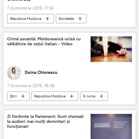
7 Octombrie 2019, 17:16
Republica Moldova
Societate
Podcasturi
Podcasturi
castigatori
Crimă şocantă: Moldoveancă ucisă cu
sălbăticie de soţul italian - Video
Doina Chiorescu
7 Octombrie 2019, 16:38
Știri
Republica Moldova
În lume
crima
moldoveanca
ucisa
Zi fierbinte la Parlament: Sunt chemați
la audieri mai mulți demnitari și
funcționari