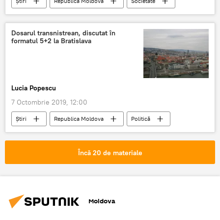
Știri
Republica Moldova
Societate
Grupare criminală
detenție pe viață
închisoare
jaf
Crimă
Dosarul transnistrean, discutat în
formatul 5+2 la Bratislava
Lucia Popescu
7 Octombrie 2019, 12:00
Știri
Republica Moldova
Politică
formatul 5+2 problema transnistreană
problema transnistreană
Bratislava
Încă 20 de materiale
Moldova