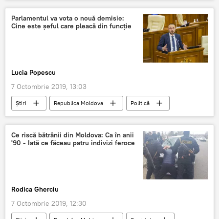
revoltator
scoala
video
Parlamentul va vota o nouă demisie:
Cine este șeful care pleacă din funcție
Lucia Popescu
7 Octombrie 2019, 13:03
Știri
Republica Moldova
Politică
CSM
CSJ
Parlament
demisie
Ce riscă bătrânii din Moldova: Ca în anii
'90 - Iată ce făceau patru indivizi feroce
Rodica Gherciu
7 Octombrie 2019, 12:30