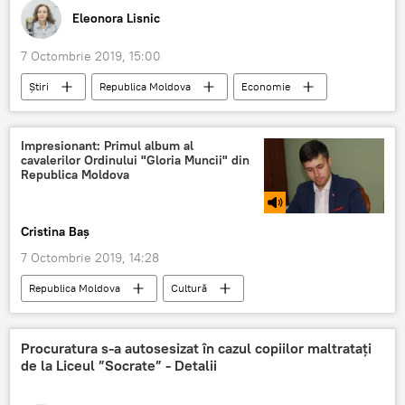
Eleonora Lisnic
7 Octombrie 2019, 15:00
Știri
Republica Moldova
Economie
Agricultură
Fructe
țări
export
Republica moldova
Analitică
Impresionant: Primul album al
cavalerilor Ordinului "Gloria Muncii" din
Republica Moldova
Cristina Baș
7 Octombrie 2019, 14:28
Republica Moldova
Cultură
Societate
Podcasturi
Podcasturi
album
Ordinul Gloria Muncii
Procuratura s-a autosesizat în cazul copiilor maltratați
de la Liceul ”Socrate” - Detalii