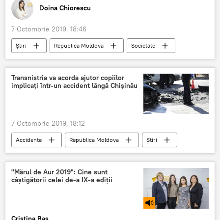
Doina Chiorescu
7 Octombrie 2019, 18:46
Știri
Republica Moldova
Societate
magistrati
curtea de apel
Detalii
Transnistria va acorda ajutor copiilor
implicați într-un accident lângă Chișinău
7 Octombrie 2019, 18:12
Accidente
Republica Moldova
Știri
copii
accident
"Mărul de Aur 2019": Cine sunt
câștigătorii celei de-a IX-a ediții
Cristina Baș