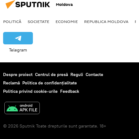
Moldova
POLITICĂ
SOCIETATE
ECONOMIE
REPUBLICA MOLDOVA
R
Telegram
Despre proiect
Centrul de presă
Reguli
Contacte
Reclamă
Politica de confidențialitate
Politica privind cookie-urile
Feedback
© 2026 Sputnik Toate drepturile sunt garantate. 18+