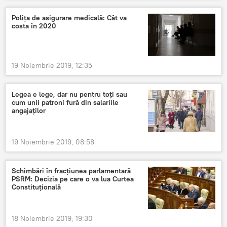
Polița de asigurare medicală: Cât va
costa în 2020
19 Noiembrie 2019, 12:35
Legea e lege, dar nu pentru toți sau
cum unii patroni fură din salariile
angajaților
19 Noiembrie 2019, 08:58
Schimbări în fracțiunea parlamentară
PSRM: Decizia pe care o va lua Curtea
Constituțională
18 Noiembrie 2019, 19:30