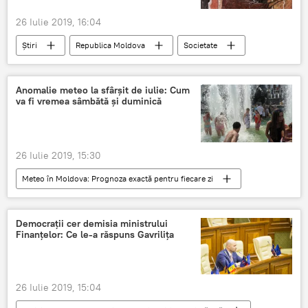
26 Iulie 2019, 16:04
Știri
Republica Moldova
Societate
Religie
Arhanghelul Gavriil
istorie
semnificatie
calendar ortodox 2019 iulie
Anomalie meteo la sfârșit de iulie: Cum
va fi vremea sâmbătă și duminică
sputnik
26 Iulie 2019, 15:30
Meteo în Moldova: Prognoza exactă pentru fiecare zi
Știri
Republica Moldova
Meteo
vremea
meteo
anomalie
Democrații cer demisia ministrului
Finanțelor: Ce le-a răspuns Gavrilița
temperaturi extreme
26 Iulie 2019, 15:04