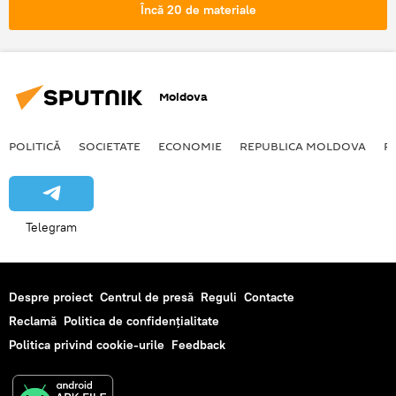
Parlament
Deputați
concediu
Încă 20 de materiale
Moldova
POLITICĂ
SOCIETATE
ECONOMIE
REPUBLICA MOLDOVA
R
Telegram
Despre proiect
Centrul de presă
Reguli
Contacte
Reclamă
Politica de confidențialitate
Politica privind cookie-urile
Feedback