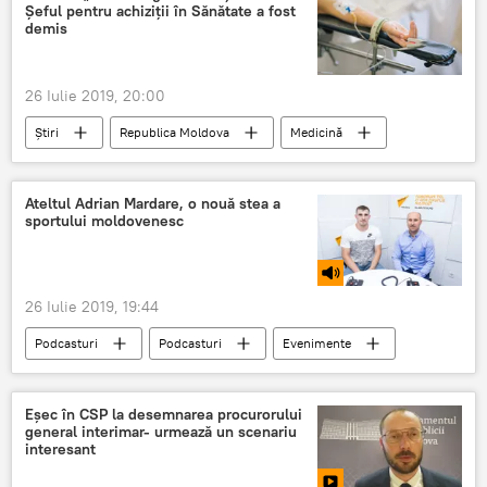
Șeful pentru achiziții în Sănătate a fost
demis
26 Iulie 2019, 20:00
Știri
Republica Moldova
Medicină
Societate
reacții adverse
Sănătate
Ateltul Adrian Mardare, o nouă stea a
sportului moldovenesc
26 Iulie 2019, 19:44
Podcasturi
Podcasturi
Evenimente
Sport
Știri
Republica Moldova
atletism
Moldova
Eșec în CSP la desemnarea procurorului
general interimar- urmează un scenariu
interesant