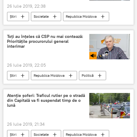
26 Iulie 2019, 22:38
Știri
Societate
Republica Moldova
Moldova
Operatiune
Politia de Frontiera
contrabanda
Toți au înțeles că CSP nu mai contează:
Prioritățile procurorului general
interimar
26 Iulie 2019, 22:05
Știri
Republica Moldova
Politică
Podcasturi
Podcasturi
Atenție șoferi: Traficul rutier pe o stradă
din Capitală va fi suspendat timp de o
lună
26 Iulie 2019, 21:34
Știri
Societate
Republica Moldova