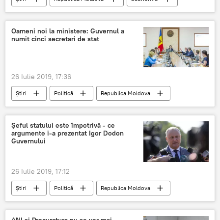
Restaurante
Moldova
TVA
Oameni noi la ministere: Guvernul a
numit cinci secretari de stat
26 Iulie 2019, 17:36
Știri
Politică
Republica Moldova
Moldova
Chisinau
Guvern
secretari de stat
Ministerul de Interne
Șeful statului este împotrivă - ce
argumente i-a prezentat Igor Dodon
Ministerul Economiei
Guvernului
26 Iulie 2019, 17:12
Știri
Politică
Republica Moldova
Moldova
Dodon
presedinte
argumente
Guvern
Economie