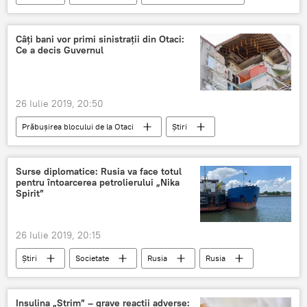
Moldova
Chisinau
trafic rutier
suspendare
Câți bani vor primi sinistrații din Otaci:
Ce a decis Guvernul
26 Iulie 2019, 20:50
Prăbușirea blocului de la Otaci
Știri
Republica Moldova
Societate
Otaci
bloc
prabusit
sinistratii
Surse diplomatice: Rusia va face totul
pentru întoarcerea petrolierului „Nika
bani
Spirit”
26 Iulie 2019, 20:15
Știri
Societate
Rusia
Rusia
Ucraina
petrolier
solicitare
Insulina „Strim” – grave reacții adverse: