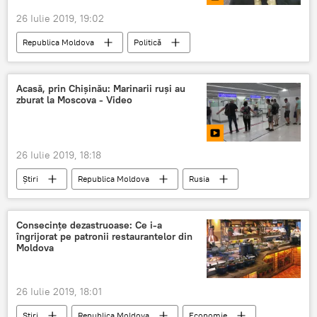
26 Iulie 2019, 19:02
Republica Moldova
Politică
Multimedia
Video
procuror general
CSP
parlament
Acasă, prin Chișinău: Marinarii ruși au
zburat la Moscova - Video
26 Iulie 2019, 18:18
Știri
Republica Moldova
Rusia
Video
Multimedia
marinari
petrolier
Rusia
Ucraina
Consecințe dezastruoase: Ce i-a
îngrijorat pe patronii restaurantelor din
Aeroportul Chișinău
Moldova
26 Iulie 2019, 18:01
Știri
Republica Moldova
Economie