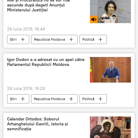
ANI și Procuratura nu se vor mai
ascunde după deget! Anunțul
Ministerului Justiției
26 Iulie 2019, 16:44
Știri
Republica Moldova
Politică
Podcasturi
Podcasturi
Ministerul justiției
ministru
Igor Dodon s-a adresat cu un apel către
Parlamentul Republicii Moldova
reformare
procuratură
ani
26 Iulie 2019, 16:20
Știri
Republica Moldova
Politică
Igor Dodon
Parlament
președintele
procuror
Calendar Ortodox: Soborul
Arhanghelului Gavriil, istoria și
semnificație