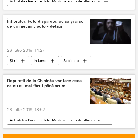
Activitatea Parlamentului Moldovei - știri de ultimă oră
Știri
Republica Moldova
Politică
Parlament
Moțiune simplă
Înfiorător: Fete dispărute, ucise și arse
de un mecanic auto - detalii
26 Iulie 2019, 14:27
Știri
În lume
Societate
fată dispărută
ucisa
Romania
Deputații de la Chișinău vor face ceea
ce nu au mai făcut până acum
26 Iulie 2019, 13:52
Activitatea Parlamentului Moldovei - știri de ultimă oră
Știri
Republica Moldova
Politică