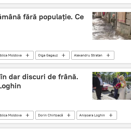
ămână fără populaţie. Ce
blica Moldova
Olga Gagauz
Alexandru Stratan
mia de Ştiinţe a Moldovei
Fertilitate
în dar discuri de frână.
Loghin
blica Moldova
Dorin Chirtoacă
Anișoara Loghin