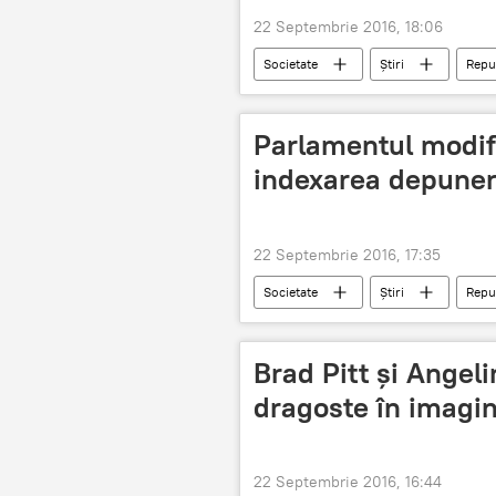
22 Septembrie 2016, 18:06
Societate
Știri
Repu
Formația Carla's Dreams
Muz
Parlamentul modifi
indexarea depuner
22 Septembrie 2016, 17:35
Societate
Știri
Repu
Guvern
BEM
Moldo
Brad Pitt și Angeli
dragoste în imagin
22 Septembrie 2016, 16:44