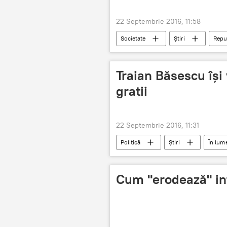
22 Septembrie 2016, 11:58
Societate
Știri
Repu
heroina
Traian Băsescu își
gratii
22 Septembrie 2016, 11:31
Politică
Știri
În lum
Traian Băsescu
Laura Codruț
Cum "erodează" infl