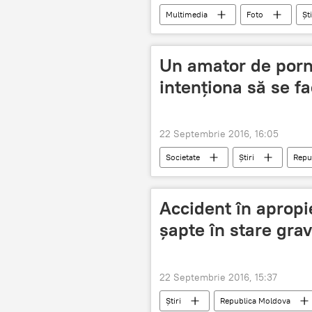
Multimedia
Foto
Ști
Brad Pitt
Hollywood
Un amator de porno
intenţiona să se f
22 Septembrie 2016, 16:05
Societate
Știri
Repu
Pornografie infantilă
german
Accident în apropie
şapte în stare gra
22 Septembrie 2016, 15:37
Știri
Republica Moldova