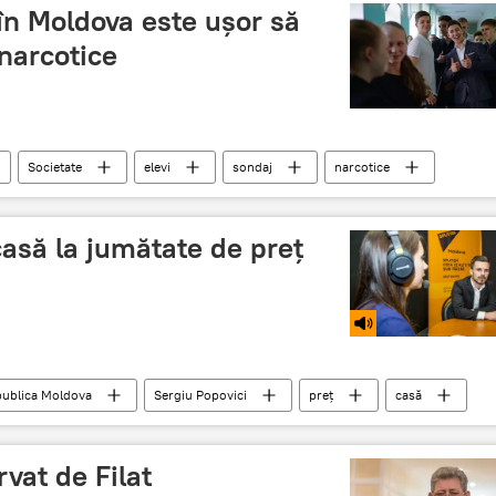
 în Moldova este uşor să
narcotice
Societate
elevi
sondaj
narcotice
tamină
extazy
casă la jumătate de preț
ublica Moldova
Sergiu Popovici
preţ
casă
vat de Filat