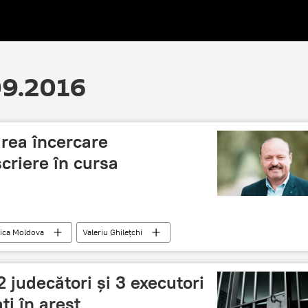
.09.2016
grea încercare
criere în cursa
ica Moldova
Valeriu Ghileţchi
ldova
Parlamentul Republicii Moldova
Sesizare
Candidat
Codul electoral
CCM
2 judecători și 3 executori
Semnături
ţi în arest