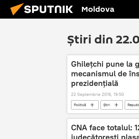
Moldova
Știri din 22
Ghilețchi pune la 
mecanismul de îns
prezidențială
22 Septembrie 2016, 19:50
Politică
Știri
Republ
Curtea Constituţională a Republicii Mo
Președinția Republicii Moldova
CNA face totalul: 1
Ghileţchi
Liste de subscripţie
judecătorești plasa