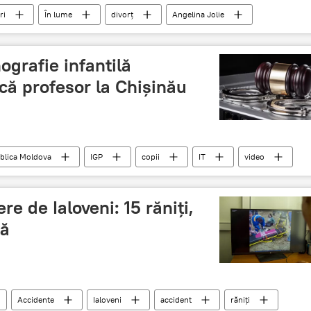
ri
În lume
divorţ
Angelina Jolie
grafie infantilă
acă profesor la Chişinău
blica Moldova
IGP
copii
IT
video
Foto
re de Ialoveni: 15 răniţi,
vă
Accidente
Ialoveni
accident
răniţi