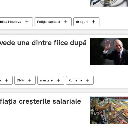
blica Moldova
Poliţia capitalei
droguri
 vede una dintre fiice după
e
DNA
arestare
Romania
a Kovesi
ația creşterile salariale