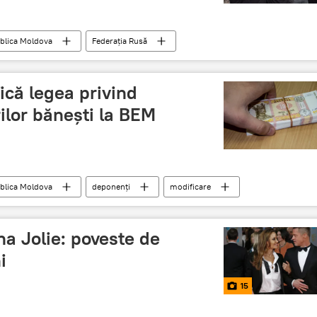
blica Moldova
Federaţia Rusă
ică
Carla’s Dreams
că legea privind
ilor băneşti la BEM
blica Moldova
deponenţi
modificare
va
Parlament
legea
indexare
na Jolie: poveste de
i
15