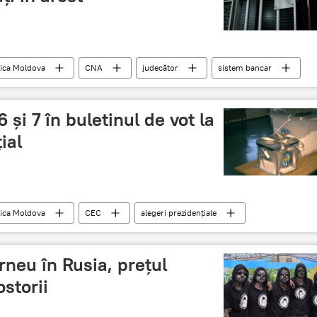
ica Moldova
CNA
judecător
sistem bancar
20 miliarde
6 şi 7 în buletinul de vot la
ial
ica Moldova
CEC
alegeri prezidenţiale
candidaţi
pentru prezidenţiale
rneu în Rusia, prețul
storii