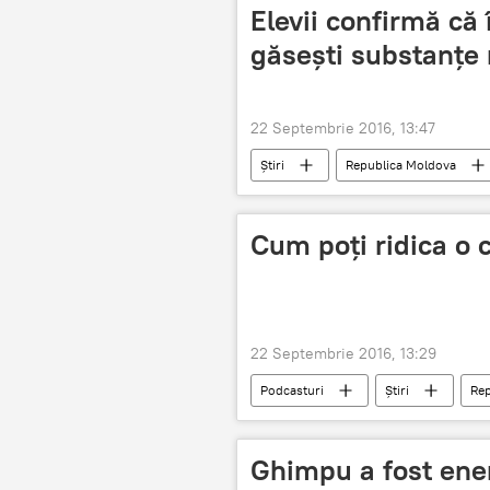
Elevii confirmă că
găsești substanţe 
22 Septembrie 2016, 13:47
Știri
Republica Moldova
consum
hașiș
amfe
Cum poți ridica o 
22 Septembrie 2016, 13:29
Podcasturi
Știri
Rep
arhitect
chimic
Ghimpu a fost ener