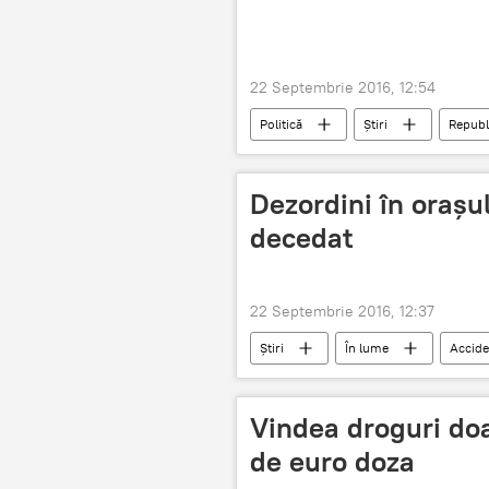
22 Septembrie 2016, 12:54
Politică
Știri
Republ
Mihai Ghimpu
frauda bancar
Dezordini în orașu
decedat
22 Septembrie 2016, 12:37
Știri
În lume
Accide
afro-american
Vindea droguri doar
de euro doza