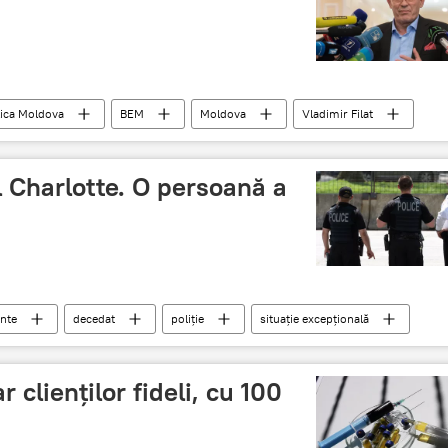
ica Moldova
BEM
Moldova
Vladimir Filat
ă
l Charlotte. O persoană a
nte
decedat
poliție
situație excepțională
 clienţilor fideli, cu 100