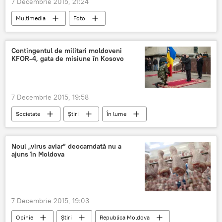
7 Decembrie 2015, 21:24
Multimedia
Foto
Contingentul de militari moldoveni
KFOR-4, gata de misiune în Kosovo
7 Decembrie 2015, 19:58
Societate
Știri
În lume
Republica Moldova
Kosovo
Militari moldoveni
Misiune
Noul „virus aviar” deocamdată nu a
ajuns în Moldova
7 Decembrie 2015, 19:03
Opinie
Știri
Republica Moldova