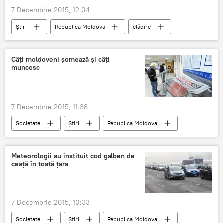
7 Decembrie 2015, 12:04
Știri
Republica Moldova
clădire
reparații
cădere
municipală
decorații
Grozavu
Câţi moldoveni şomează şi câţi
muncesc
7 Decembrie 2015, 11:38
Societate
Știri
Republica Moldova
loc de muncă
Moldova
şomeri
angajaţi
Meteorologii au instituit cod galben de
ceaţă în toată ţara
7 Decembrie 2015, 10:33
Societate
Știri
Republica Moldova