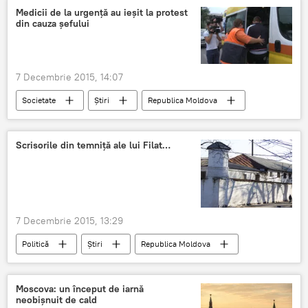
Medicii de la urgenţă au ieşit la protest
din cauza şefului
7 Decembrie 2015, 14:07
Societate
Știri
Republica Moldova
Proteste
Medici
Scrisorile din temniţă ale lui Filat…
7 Decembrie 2015, 13:29
Politică
Știri
Republica Moldova
BEM
Moldova
Filat
penitenciar
Popa
Moscova: un început de iarnă
neobişnuit de cald
Vlad Filat, anchetat într-un dosar de corupţie