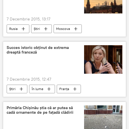
7 Decembrie 2015, 13:17
Rusia
Știri
Moscova
Moscova
furtună
cald
record de temperatură
Succes istoric obţinut de extrema
dreaptă franceză
7 Decembrie 2015, 12:47
Știri
În lume
Franţa
Nicolas Sarkozy
Marine Le Pen
Frontul Național
alegeri
rezultat
Primăria Chișinău știa că ar putea să
cadă ornamente de pe fațadă clădirii