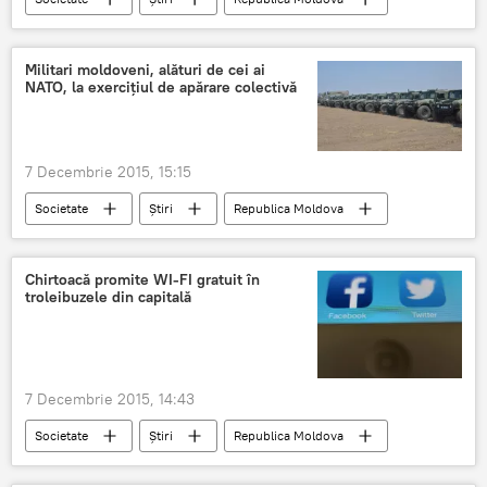
Buget
Poliţia
Poliţişti
Ore de muncă suplimentare
Milioane de lei
Militari moldoveni, alături de cei ai
NATO, la exerciţiul de apărare colectivă
Cheltuieli suplimentare
7 Decembrie 2015, 15:15
Societate
Știri
Republica Moldova
militari
Armata Naţională
exerciţiu
NATO
SUA
Moldova
Chirtoacă promite WI-FI gratuit în
troleibuzele din capitală
România
7 Decembrie 2015, 14:43
Societate
Știri
Republica Moldova
Chişinău
Gratuit
Troleibuze