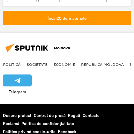
Moldova
meteorologi
ceaţă
vizibilitate
Încă 20 de materiale
Moldova
POLITICĂ
SOCIETATE
ECONOMIE
REPUBLICA MOLDOVA
R
Telegram
Despre proiect
Centrul de presă
Reguli
Contacte
Reclamă
Politica de confidențialitate
Politica privind cookie-urile
Feedback