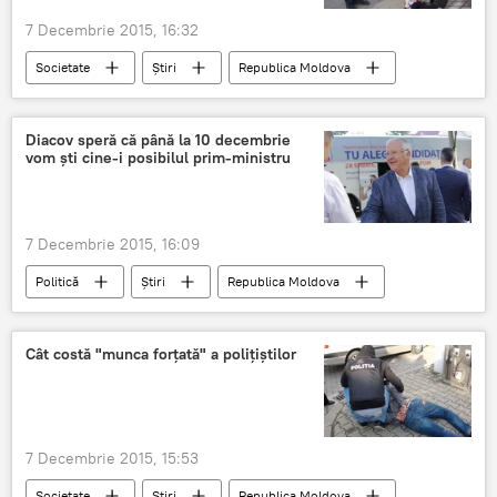
7 Decembrie 2015, 16:32
Societate
Știri
Republica Moldova
Relaţii bune
om al străzii
Bucate ecologice
Diacov speră că până la 10 decembrie
vom şti cine-i posibilul prim-ministru
7 Decembrie 2015, 16:09
Politică
Știri
Republica Moldova
Negocieri
PLDM-PDM-PL
Consultări
Diacov
Formarea alianţei
Cât costă "munca forţată" a poliţiştilor
7 Decembrie 2015, 15:53
Societate
Știri
Republica Moldova