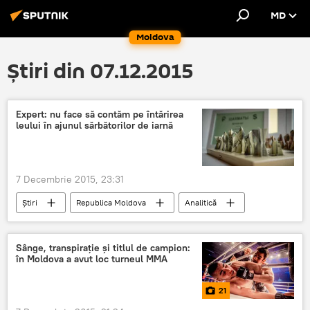
MD
Moldova
Știri din 07.12.2015
Expert: nu face să contăm pe întărirea
leului în ajunul sărbătorilor de iarnă
7 Decembrie 2015, 23:31
Știri
Republica Moldova
Analitică
leu
devalorizare
sărbători de iarnă
ajun
Sânge, transpirație și titlul de campion:
în Moldova a avut loc turneul MMA
21