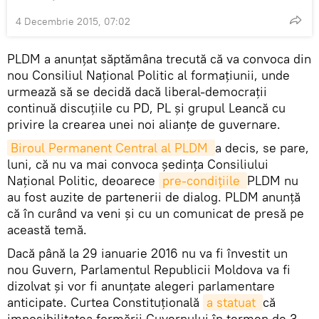
4 Decembrie 2015, 07:02
PLDM a anunţat săptămâna trecută că va convoca din
nou Consiliul Naţional Politic al formaţiunii, unde
urmează să se decidă dacă liberal-democraţii
continuă discuţiile cu PD, PL şi grupul Leancă cu
privire la crearea unei noi alianţe de guvernare.
Biroul Permanent Central al PLDM 
a decis, se pare,
luni, că nu va mai convoca şedinţa Consiliului
Naţional Politic, deoarece
pre-condiţiile 
PLDM nu
au fost auzite de partenerii de dialog. PLDM anunţă
că în curând va veni şi cu un comunicat de presă pe
această temă.
Dacă până la 29 ianuarie 2016 nu va fi învestit un
nou Guvern, Parlamentul Republicii Moldova va fi
dizolvat şi vor fi anunţate alegeri parlamentare
anticipate. Curtea Constituţională
a statuat 
că
imposibilitatea formării Guvernului în termen de 3