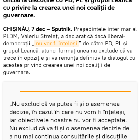
oficial la discuţiile cu PD, PL şi grupul Leancă
cu privire la crearea unei noi coaliţii de
guvernare.
CHIŞINĂU, 7 dec – Sputnik.
Preşedintele interimar al
PLDM, Valeriu Streleţ, a declarat că dacă liberal-
democraţii „
nu vor fi înţeleşi
” de către PD, PL şi
grupul Leancă, atunci formaţiunea nu exclude că va
trece în opoziţie şi va renunţa definitiv la dialogul cu
acestea privind crearea unei noi coaliţii de
guvernare.
„Nu exclud că va putea fi şi o asemenea
decizie, în cazul în care nu vom fi înţeleşi,
iar obiectivele noastre nu vor fi acceptate.
Nu exclud că va fi şi o asemenea decizie de
a nu mai continua consultările şi discuţiile