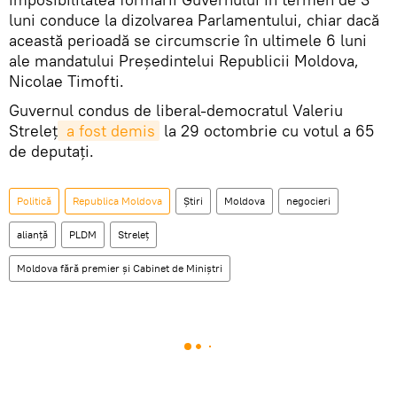
luni conduce la dizolvarea Parlamentului, chiar dacă
această perioadă se circumscrie în ultimele 6 luni
ale mandatului Președintelui Republicii Moldova,
Nicolae Timofti.
Guvernul condus de liberal-democratul Valeriu
Streleţ
 a fost demis
la 29 octombrie cu votul a 65
de deputaţi.
Politică
Republica Moldova
Știri
Moldova
negocieri
alianţă
PLDM
Streleţ
Moldova fără premier şi Cabinet de Miniştri