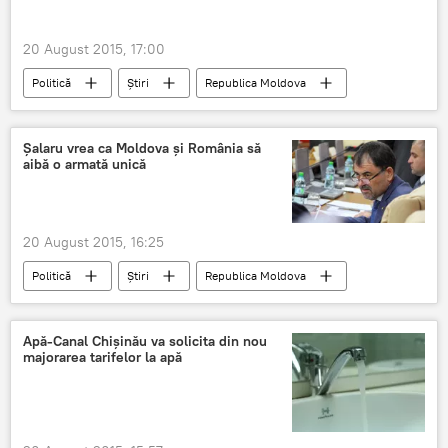
Poroşenko
înţelegeri
20 August 2015, 17:00
Politică
Știri
Republica Moldova
NATO
Moldova
Birou
Șalaru vrea ca Moldova şi România să
aibă o armată unică
20 August 2015, 16:25
Politică
Știri
Republica Moldova
NATO
Moldova
România
armată
aderare
Şalaru
Apă-Canal Chişinău va solicita din nou
majorarea tarifelor la apă