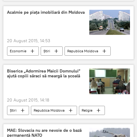
Grecia
Parlament
creditori
alegeri anticipate
Acalmie pe piața imobiliară din Moldova
20 August 2015, 14:53
Economie
Știri
Republica Moldova
Chișinău
apartamente
preț
scădere
Biserica „Adormirea Maicii Domnului”
ajută copiii săraci să meargă la școală
20 August 2015, 14:18
Știri
Republica Moldova
Religie
Modova
elevi
şcoală
Biserica Adormirea Maicii Domnului
MAE: Slovacia nu are nevoie de o bază
permanentă NATO