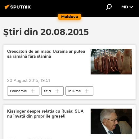
MD
Moldova
Știri din 20.08.2015
Crescători de animale: Ucraina ar putea
să rămână fără slănină
20 August 2015, 19:51
Economie
Știri
În lume
Ucraina
pestă porcină
epidemie
focare
slănină
interzicere
Kissinger despre relaţia cu Rusia: SUA
nu învaţă din propriile greşeli
import