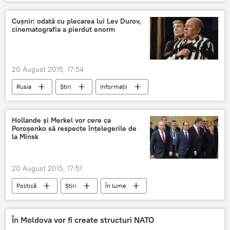
elevi
ajutor
Chişinău
şcoală
Cușnir: odată cu plecarea lui Lev Durov,
cinematografia a pierdut enorm
20 August 2015, 17:54
Rusia
Știri
Informații
Cultură
Moscova
actor
regizor
Artist al poporului din URSS
Hollande şi Merkel vor cere ca
Poroşenko să respecte înţelegerile de
la Minsk
20 August 2015, 17:51
Politică
Știri
În lume
Germania
Franţa
Francois Hollande
Angela Merkel
Minsk
presiuni
În Moldova vor fi create structuri NATO