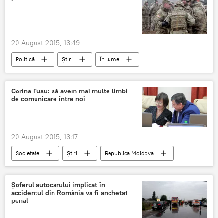
copii săraci
20 August 2015, 13:49
Politică
Știri
În lume
Slovacia
baze NATO
summit
Bucureşti
garanţii
securitate
Corina Fusu: să avem mai multe limbi
de comunicare între noi
20 August 2015, 13:17
Societate
Știri
Republica Moldova
Chişinău
Corina Fusu
Tatiana Nagnibeda-Tverdohleb
Şoferul autocarului implicat în
accidentul din România va fi anchetat
Ministerul Educaţiei
penal
Direcţia generală educaţie, tineret şi sport, Consiliul municipal Chişinău