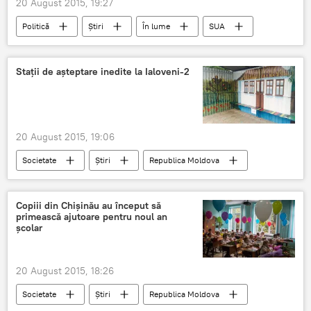
20 August 2015, 19:27
Politică
Știri
În lume
SUA
Henry Kissinger
Occident
conflicte
interviu
The National Interest
Stații de așteptare inedite la Ialoveni-2
greşeli
Rusia
Ucraina
20 August 2015, 19:06
Societate
Știri
Republica Moldova
Ialoveni
decorate
renovate
voluntari
Copiii din Chişinău au început să
primească ajutoare pentru noul an
şcolar
20 August 2015, 18:26
Societate
Știri
Republica Moldova