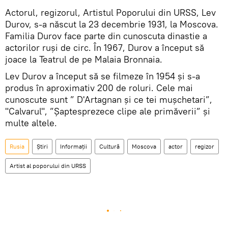
Actorul, regizorul, Artistul Poporului din URSS, Lev
Durov, s-a născut la 23 decembrie 1931, la Moscova.
Familia Durov face parte din cunoscuta dinastie a
actorilor ruși de circ. În 1967, Durov a început să
joace la Teatrul de pe Malaia Bronnaia.
Lev Durov a început să se filmeze în 1954 și s-a
produs în aproximativ 200 de roluri. Cele mai
cunoscute sunt ” D'Artagnan și ce tei mușchetari”,
"Calvarul", ”Șaptesprezece clipe ale primăverii” şi
multe altele.
Rusia
Știri
Informații
Cultură
Moscova
actor
regizor
Artist al poporului din URSS