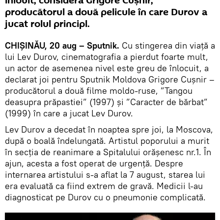
înlouit, consideră Grigore Cușnir,
producătorul a două pelicule în care Durov a
jucat rolul principl.
CHIȘINĂU, 20 aug – Sputnik.
Cu stingerea din viață a
lui Lev Durov, cinematografia a pierdut foarte mult,
un actor de asemenea nivel este greu de înlocuit, a
declarat joi pentru Sputnik Moldova Grigore Cușnir –
producătorul a două filme moldo-ruse, ”Tangou
deasupra prăpastiei” (1997) și ”Caracter de bărbat”
(1999) în care a jucat Lev Durov.
Lev Durov a decedat în noaptea spre joi, la Moscova,
după o boală îndelungată. Artistul poporului a murit
în secția de reanimare a Spitalului orășenesc nr.1. În
ajun, acesta a fost operat de urgenţă. Despre
internarea artistului s-a aflat la 7 august, starea lui
era evaluată ca fiind extrem de gravă. Medicii l-au
diagnosticat pe Durov cu o pneumonie complicată.