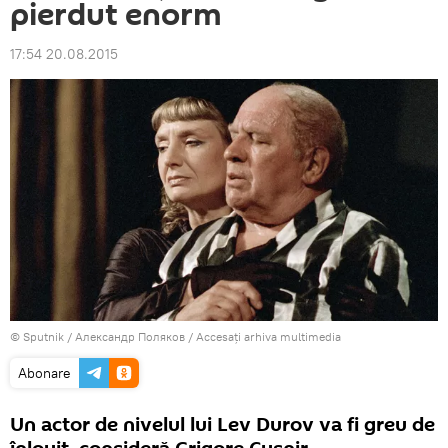
pierdut enorm
17:54 20.08.2015
© Sputnik / Александр Поляков
/
Accesați arhiva multimedia
Abonare
Un actor de nivelul lui Lev Durov va fi greu de