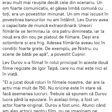
erau mult mai reușite decât cele din scenariu. Un
om foarte comunicativ, el găsea limbă comună cu
toți, era un povestitor minunat. Un om mai iscusit în
povestirea bancurilor nu am întâlnit. Lev Durov avea
o capacitate de muncă extraordinară. Uneori
filmările se terminau la
ora patru dimineaţa, iar la
nouă era din nou pe platoul de filmare. Deși era
octombrie și era frig. Adesea filmările aveau loc în
condiții foarte grele. De exemplu, pe Nistru, cu
scene de bătăi pe apă”, a povestit Cușnir.
Lev Durov s-a filmat în rolul principal în aceste două
filme regizate de Igor Talpă, care nu mai este nici el
în viaţă.
”El a jucat două roluri în filmele noastre, dar are la
activ mai mult de 150. Nu oricine este în stare să
facă asemenea lucruri. Trebuie să spunem că Durov
lucra până la epuizare. În acelaşi timp, a fost un
actor foarte original. Durov a fost unic. Atunci când
am ales actorii pentru film, nu ne imaginam pe