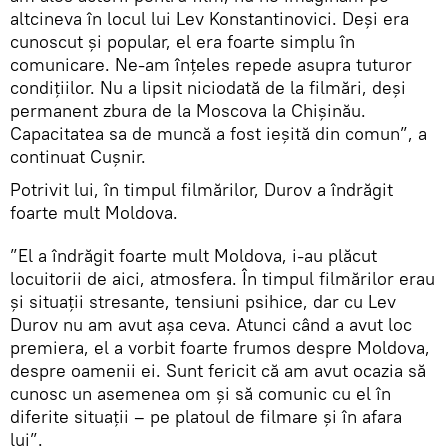
altcineva în locul lui Lev Konstantinovici. Deși era
cunoscut și popular, el era foarte simplu în
comunicare. Ne-am înțeles repede asupra tuturor
condițiilor. Nu a lipsit niciodată de la filmări, deși
permanent zbura de la Moscova la Chișinău.
Capacitatea sa de muncă a fost ieşită din comun”, a
continuat Cușnir.
Potrivit lui, în timpul filmărilor, Durov a îndrăgit
foarte mult Moldova.
”El a îndrăgit foarte mult Moldova, i-au plăcut
locuitorii de aici, atmosfera. În timpul filmărilor erau
şi situații stresante, tensiuni psihice, dar cu Lev
Durov nu am avut așa ceva. Atunci când a avut loc
premiera, el a vorbit foarte frumos despre Moldova,
despre oamenii ei. Sunt fericit că am avut ocazia să
cunosc un asemenea om și să comunic cu el în
diferite situații – pe platoul de filmare și în afara
lui”.