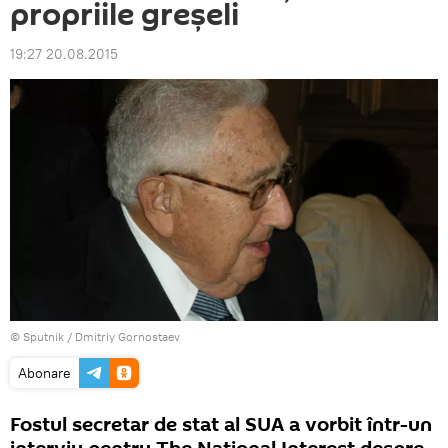
propriile greşeli
19:27 20.08.2015
© Sputnik / Dmitriy Gornostaev
Abonare
Fostul secretar de stat al SUA a vorbit într-un