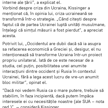
interne ale ţării”, a explicat el.
Vorbind despre criza din Ucraina, Kissinger a
menţionat că, în opinia lui, criza ucraineană se
transformă într-o strategie. „Când citeşti despre
faptul că de partea Ucrainei luptă unităţi musulmane,
înţelegi că simţul măsurii a fost pierdut”, a apreciat
acesta.
Potrivit lui, „Occidentul are dubii dacă să ia asupra
sa refacerea economică a Greciei şi, desigur, el nu
intenţionează să transforme Ucraina într-un proiect
propriu unilateral. Iată de ce este necesar de a
studia, cel puţin, posibilitatea unei anumite
interacţiuni dintre occident şi Rusia în contextul
Ucrainei, fără a lega acest lucru de vre-un anumit
bloc militar”, opinat el.
“Dacă noi vedem Rusia ca o mare putere, trebuie să
stabilim, în faza incipientă, dacă putem împăca
interesele ei cu necesităţile noastre (ale SUA – nota
red.)”, — consideră Kissinger.