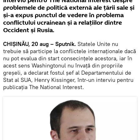
interviu pentru The National Interest despre
problemele de politică externă ale ţării sale şi
şi-a expus punctul de vedere în problema
conflictului ucrainean şi a relaţiilor dintre
Occident şi Rusia.
CHIŞINĂU, 20 aug – Sputnik.
Statele Unite nu
trebuie să participe la conflictele internaţionale dacă
nu pot evalua din start consecinţele acestora, iar în
acest sens Washingtonul nu învaţă din propriile
greşeli, a declarat fostul şef al Departamentului de
Stat al SUA, Henry Kissinger, într-un interviu pentru
publicaţia The National Interest.