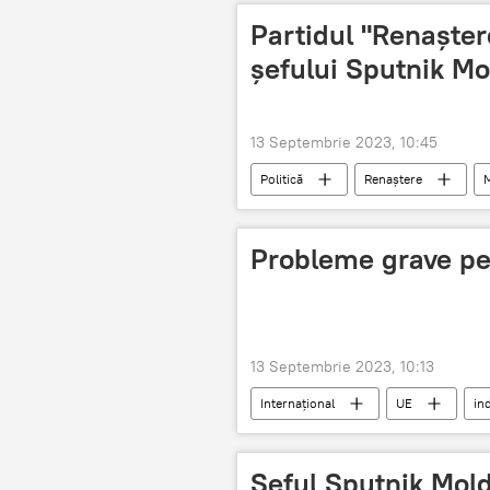
Partidul "Renaște
șefului Sputnik M
13 Septembrie 2023, 10:45
Politică
Renaștere
Probleme grave pe
13 Septembrie 2023, 10:13
Internațional
UE
in
Șeful Sputnik Mold