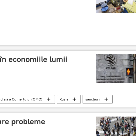
 în economiile lumii
ndială a Comerțului (OMC)
Rusia
sancțiuni
are probleme