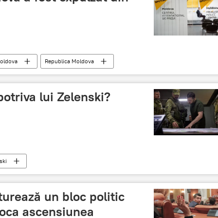
oldova
Republica Moldova
otriva lui Zelenski?
ski
urează un bloc politic
loca ascensiunea