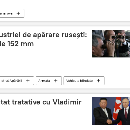
Zaharova
ustriei de apărare rusești:
 de 152 mm
istrul Apărării
Armata
Vehicule blindate
at tratative cu Vladimir