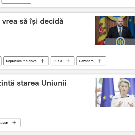
vrea să își decidă
Republica Moldova
Rusia
Gazprom
intă starea Uniunii
Leyen