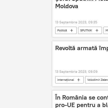
Moldova
13 Septembrie 2023, 09:35
Politică
SPUTNIK
M
Revoltă armată împ
13 Septembrie 2023, 09:09
Internațional
Volodimir Zelen
În România se cont
pro-UE pentru a b