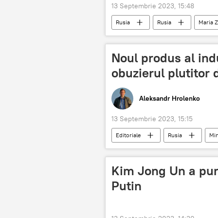
13 Septembrie 2023, 15:48
Rusia
Rusia
Maria 
Noul produs al ind
obuzierul plutitor
Aleksandr Hrolenko
13 Septembrie 2023, 15:15
Editoriale
Rusia
Min
Kim Jong Un a purt
Putin