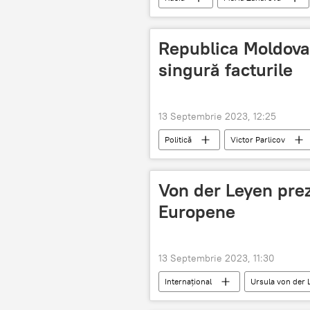
Republica Moldova 
singură facturile
13 Septembrie 2023, 12:25
Politică
Victor Parlicov
Von der Leyen prez
Europene
13 Septembrie 2023, 11:30
Internațional
Ursula von der 