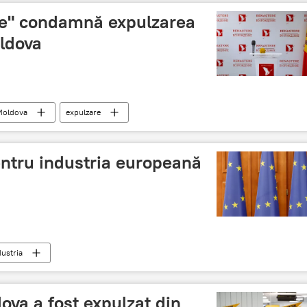
re" condamnă expulzarea
oldova
Moldova
expulzare
ntru industria europeană
dustria
ova a fost expulzat din