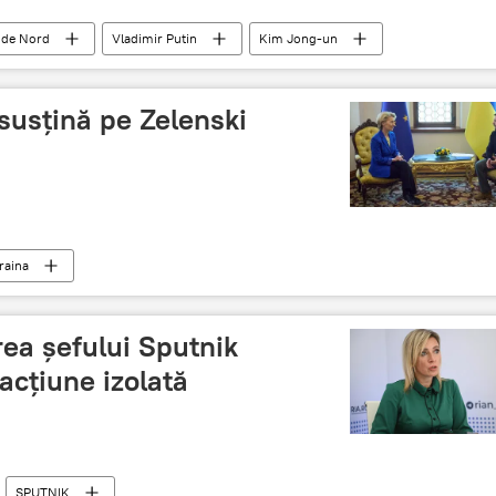
 de Nord
Vladimir Putin
Kim Jong-un
susțină pe Zelenski
raina
ea șefului Sputnik
acțiune izolată
SPUTNIK