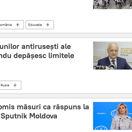
omânia
Educație
unilor antirusești ale
ndu depășesc limitele
Rusia
omis măsuri ca răspuns la
i Sputnik Moldova