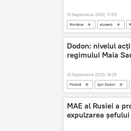
13 Septembrie 2023, 17:05
România
studenți
R
Dodon: nivelul acți
regimului Maia Sa
13 Septembrie 2023, 16:25
Politică
Igor Dodon
MAE al Rusiei a pr
expulzarea șefulu