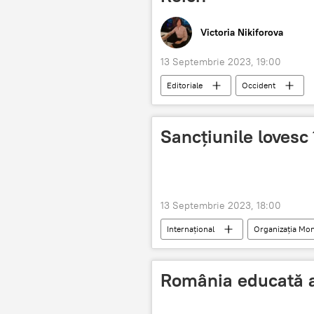
Victoria Nikiforova
13 Septembrie 2023, 19:00
Editoriale
Occident
Sancțiunile lovesc
13 Septembrie 2023, 18:00
Internațional
Organizația Mo
România educată 