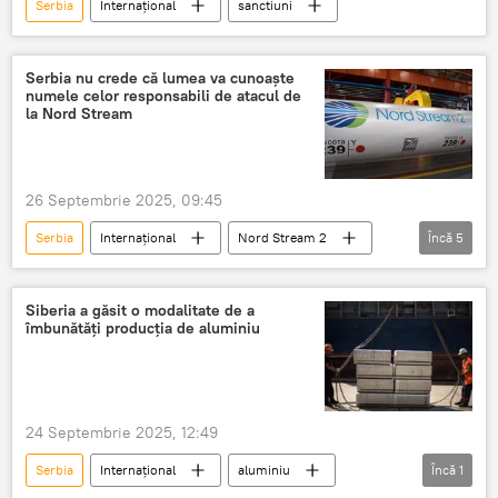
Serbia
Internațional
sanctiuni
Serbia nu crede că lumea va cunoaște
numele celor responsabili de atacul de
la Nord Stream
26 Septembrie 2025, 09:45
Serbia
Internațional
Nord Stream 2
Încă
5
Atac
sabotaj
Rusia
UE
Germania
Siberia a găsit o modalitate de a
îmbunătăți producția de aluminiu
24 Septembrie 2025, 12:49
Serbia
Internațional
aluminiu
Încă
1