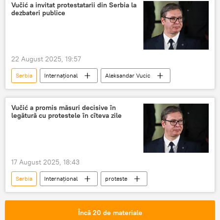
Vučić a invitat protestatarii din Serbia la
dezbateri publice
22 August 2025, 19:57
Serbia
Internațional
Aleksandar Vucic
Vučić a promis măsuri decisive în
legătură cu protestele în cîteva zile
17 August 2025, 18:43
Serbia
Internațional
proteste
Încă 20 de materiale