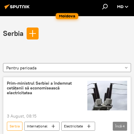
MD
Moldova
Serbia
Pentru perioada
Prim-ministrul Serbiei a îndemnat
cetățenii să economisească
electricitatea
3 August, 08:15
Serbia
Internațional
Electricitate
Încă
4