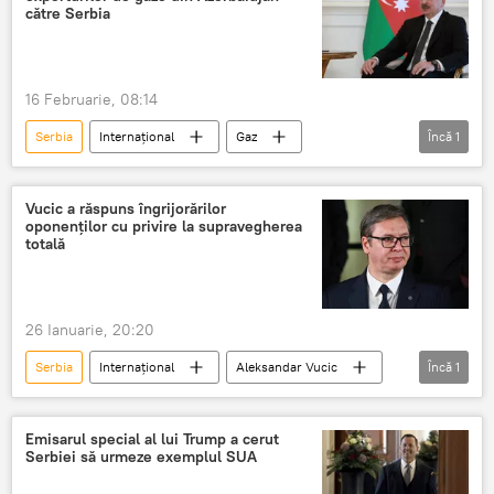
către Serbia
16 Februarie, 08:14
Serbia
Internațional
Gaz
Încă
1
Ilham Aliev
Vucic a răspuns îngrijorărilor
oponenților cu privire la supravegherea
totală
26 Ianuarie, 20:20
Serbia
Internațional
Aleksandar Vucic
Încă
1
oponenti
Emisarul special al lui Trump a cerut
Serbiei să urmeze exemplul SUA