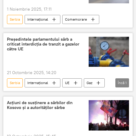
1 Noiembrie 2025, 17:11
Serbia
Internațional
Comemorare
Președintele parlamentului sârb a
criticat interdicția de tranzit a gazelor
către UE
21 Octombrie 2025, 14:20
Serbia
Internațional
UE
Gaz
Încă
1
Rusia
Acțiuni de susținere a sârbilor din
Kosovo și a autorităților sârbe