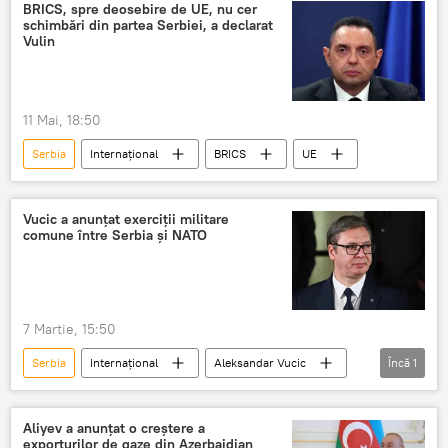
BRICS, spre deosebire de UE, nu cer
schimbări din partea Serbiei, a declarat
Vulin
11 Mai, 18:50
Serbia
Internațional
BRICS
UE
Vucic a anunțat exerciții militare
comune între Serbia și NATO
7 Martie, 15:50
Serbia
Internațional
Aleksandar Vucic
Încă
1
NATO
Aliyev a anunțat o creștere a
exporturilor de gaze din Azerbaidjan