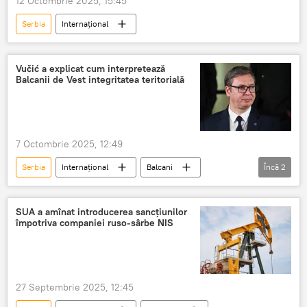
12 Octombrie 2025, 15:45
Serbia
Internațional
Vučić a explicat cum interpretează
Balcanii de Vest integritatea teritorială
7 Octombrie 2025, 12:49
Serbia
Internațional
Balcani
Încă
2
Aleksandar Vučić
Albania
SUA a amînat introducerea sancţiunilor
împotriva companiei ruso-sârbe NIS
27 Septembrie 2025, 12:45