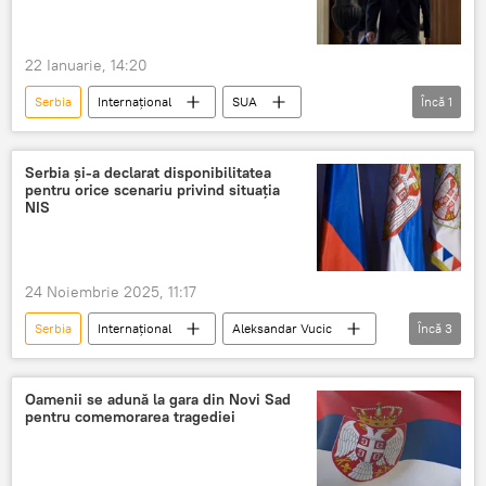
22 Ianuarie, 14:20
Serbia
Internațional
SUA
Încă
1
Aleksandar Vucic
Serbia și-a declarat disponibilitatea
pentru orice scenariu privind situația
NIS
24 Noiembrie 2025, 11:17
Serbia
Internațional
Aleksandar Vucic
Încă
3
SUA
Acord
sanctiuni
Oamenii se adună la gara din Novi Sad
pentru comemorarea tragediei