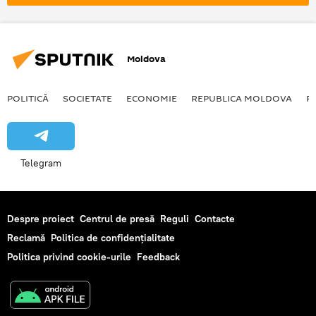
Moldova
POLITICĂ
SOCIETATE
ECONOMIE
REPUBLICA MOLDOVA
R
Telegram
Despre proiect
Centrul de presă
Reguli
Contacte
Reclamă
Politica de confidențialitate
Politica privind cookie-urile
Feedback