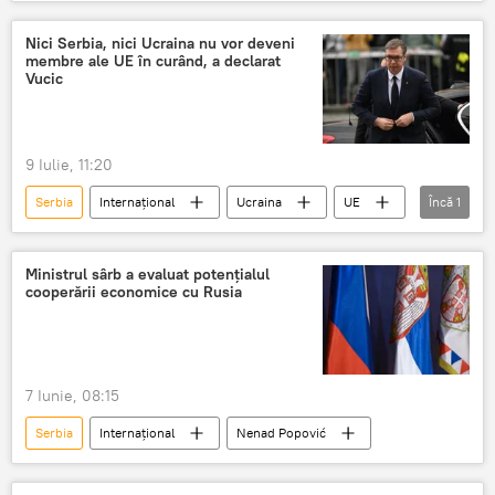
Economie
Dunărea
Apă
nivelul apei
Nici Serbia, nici Ucraina nu vor deveni
membre ale UE în curând, a declarat
Vucic
9 Iulie, 11:20
Serbia
Internațional
Ucraina
UE
Încă
1
Aleksandar Vucic
Ministrul sârb a evaluat potențialul
cooperării economice cu Rusia
7 Iunie, 08:15
Serbia
Internațional
Nenad Popović