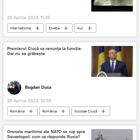
26 Aprilie 2023, 11:35
Internațional
Elveția
Aur
Rusia
Premierul Ciucă va renunța la funcție.
Dar nu se grăbește
Bogdan Duca
26 Aprilie 2023, 10:55
România
România
Nicolae Ciucă
Dronele maritime ale NATO se rup spre
Sevastopol: cum va răspunde Rusia?