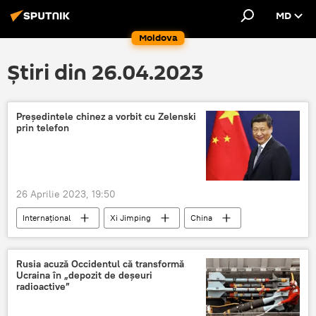
MD
Moldova
Știri din 26.04.2023
Președintele chinez a vorbit cu Zelenski
prin telefon
26 Aprilie 2023, 19:50
Internațional
Xi Jimping
China
Volodimir Zelenski
Ucraina
Rusia acuză Occidentul că transformă
Ucraina în „depozit de deșeuri
radioactive”