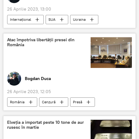
26 Aprilie 2023, 13:00
Internațional
SUA
Ucraina
Atac împotriva libertății presei din
România
Bogdan Duca
26 Aprilie 2023, 12:05
România
Cenzură
Presă
Elveția a importat peste 10 tone de aur
rusesc în martie