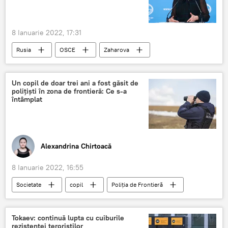
8 Ianuarie 2022, 17:31
Rusia
OSCE
Zaharova
Un copil de doar trei ani a fost găsit de
polițiști în zona de frontieră: Ce s-a
întâmplat
Alexandrina Chirtoacă
8 Ianuarie 2022, 16:55
Societate
copil
Poliția de Frontieră
rătăcit
Știri din Moldova
Tokaev: continuă lupta cu cuiburile
rezistenței teroriștilor