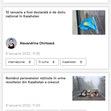
Ministerul Sănătății
COVID-19
Omicron
10 ianuarie a fost declarată zi de doliu
național în Kazahstan
Alexandrina Chirtoacă
8 Ianuarie 2022, 11:35
Internațional
În lume
Kazahstan
proteste
zi de doliu naţional
Numărul persoanelor reținute în urma
revoltelor din Kazahstan a crescut
8 Ianuarie 2022, 11:00