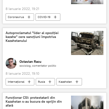
8 Ianuarie 2022, 19:21
Coronavirus
COVID-19
Autoproclamatul "lider al opoziției
kazahe" cere sancțiuni împotriva
Kazahstanului
Octavian Racu
sociolog, comentator politic
8 Ianuarie 2022, 19:10
Internațional
Rusia
Kazahstan
Funcționar CSI: protestatarii din
Kazahstan s-au bucura de sprijin din
afară