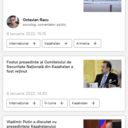
Octavian Racu
sociolog, comentator politic
8 Ianuarie 2022, 15:15
Internațional
Kazahstan
Armenia
OTSC
Organizația Tratatului de Securitate Colectivă
Fostul președinte al Comitetului de
Securitate Națională din Kazahstan a
fost reținut
8 Ianuarie 2022, 14:40
Internațional
În lume
Kazahstan
reținere
proteste
Vladimir Putin a discutat cu
președintele Kazahstanului