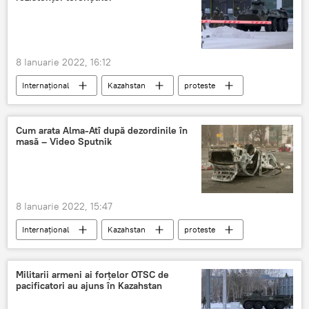
8 Ianuarie 2022, 16:12
Internațional
Kazahstan
proteste
Lupte
terorism
Cum arata Alma-Atî după dezordinile în
masă – Video Sputnik
8 Ianuarie 2022, 15:47
Internațional
Kazahstan
proteste
video
Militarii armeni ai forțelor OTSC de
pacificatori au ajuns în Kazahstan