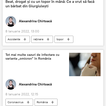
Beat, drogat și cu un topor în mână: Ce a vrut să facă
un bărbat din Giurgiulești
Alexandrina Chirtoacă
8 Ianuarie 2022, 13:00
Accidente
reținere
topor
Giurgiulești
poliția de frontieră
Știri din Moldova
Tot mai multe cazuri de infectare cu
varianta „omicron” în România
Alexandrina Chirtoacă
8 Ianuarie 2022, 12:15
Coronavirus
România