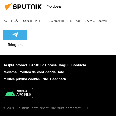
Moldova
POLITICĂ
SOCIETATE
ECONOMIE
REPUBLICA MOLDOVA
R
Telegram
Despre proiect
Centrul de presă
Reguli
Contacte
Reclamă
Politica de confidențialitate
Politica privind cookie-urile
Feedback
© 2026 Sputnik Toate drepturile sunt garantate. 18+