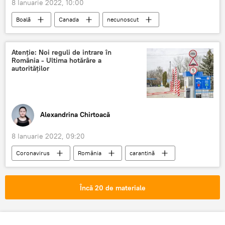
8 Ianuarie 2022, 10:00
Boală
Canada
necunoscut
Atenție: Noi reguli de intrare în
România - Ultima hotărâre a
autorităților
Alexandrina Chirtoacă
8 Ianuarie 2022, 09:20
Coronavirus
România
carantină
măsuri
COVID-19
Încă 20 de materiale