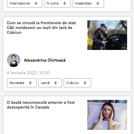
Internațional
În lume
Kazahstan
reținere
proteste
Cum se circulă la frontierele de stat:
Câți moldoveni au ieșit din țară de
Crăciun
Alexandrina Chirtoacă
8 Ianuarie 2022, 10:30
Societate
vamă
Crăciun
Poliția de Frontieră
Știri din Moldova
O boală necunoscută anterior a fost
descoperită în Canada