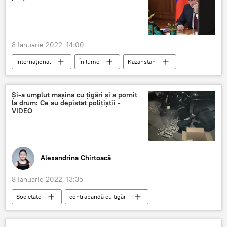
8 Ianuarie 2022, 14:00
Internațional
În lume
Kazahstan
Vladimir Putin
președinte
Și-a umplut mașina cu țigări și a pornit
la drum: Ce au depistat polițiștii -
VIDEO
Alexandrina Chirtoacă
8 Ianuarie 2022, 13:35
Societate
contrabandă cu țigări
vamă
țigări
Poliția de Frontieră
mașină
Știri din Moldova