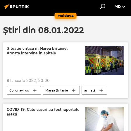
MD
Moldova
Știri din 08.01.2022
Situaţie critică în Marea Britanie:
Armata intervine în spitale
8 Ianuarie 2022, 20:00
Coronavirus
Marea Britanie
armată
soldați
UK
COVID-19
COVID-19: Câte cazuri au fost raportate
astăzi