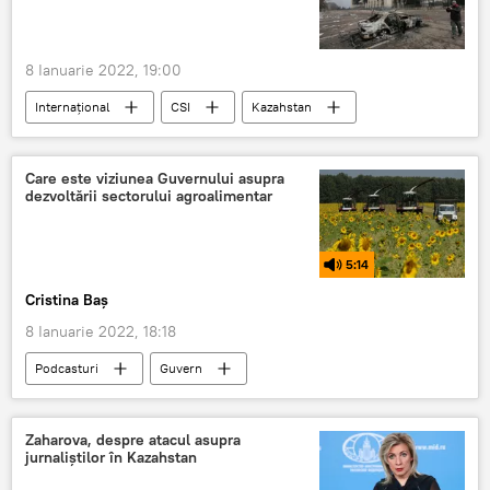
8 Ianuarie 2022, 19:00
Internațional
CSI
Kazahstan
violență
proteste
Care este viziunea Guvernului asupra
dezvoltării sectorului agroalimentar
5:14
Cristina Baș
8 Ianuarie 2022, 18:18
Podcasturi
Guvern
Produse agroalimentare
agricultura
strategie de dezvoltare
mediul rural
Zaharova, despre atacul asupra
jurnaliștilor în Kazahstan
Podcast