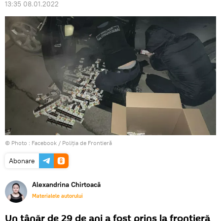
13:35 08.01.2022
© Photo :
Facebook / Poliţia de Frontieră
Abonare
Alexandrina Chirtoacă
Materialele autorului
Un tânăr de 29 de ani a fost prins la frontieră