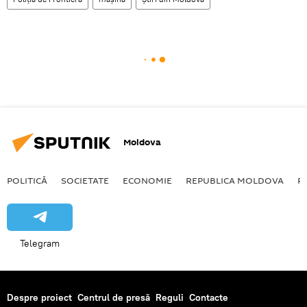
Moldova
POLITICĂ
SOCIETATE
ECONOMIE
REPUBLICA MOLDOVA
R
Telegram
Despre proiect
Centrul de presă
Reguli
Contacte