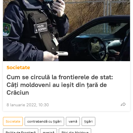
Societate
Cum se circulă la frontierele de stat:
Câți moldoveni au ieșit din țară de
Crăciun
8 Ianuarie 2022, 10:30
Societate
contrabandă cu țigări
vamă
țigări
Poliția de Frontieră
mașină
Știri din Moldova