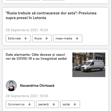
interpretă
Știri din Moldova
"Rusia trebuie să contracareze dur asta": Presiunea
supra presei în Letonia
28 Septembrie 2021, 19:24
Editoriale
Rusia
mass-media
limba rusă
Țările Baltice
Date alarmante: Câte decese și cazuri
noi de COVID-19 s-au înregistrat astăzi
Alexandrina Chirtoacă
28 Septembrie 2021, 19:00
Coronavirus
pacienți
spital