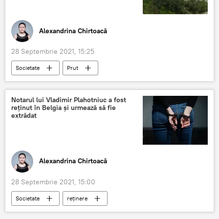
Alexandrina Chirtoacă
28 Septembrie 2021, 15:25
Societate
Prut
avertizare hidrologică
Serviciul Hidrometeorologic de Stat al Republicii Moldova
Notarul lui Vladimir Plahotniuc a fost
reținut în Belgia și urmează să fie
Știri din Moldova
extrădat
Alexandrina Chirtoacă
28 Septembrie 2021, 15:00
Societate
reținere
Vladimir Plahotniuc
Belgia