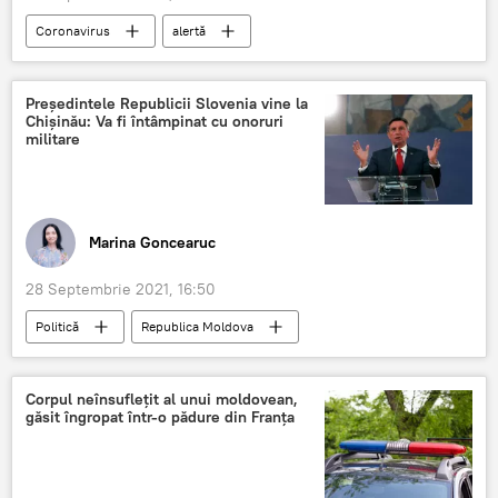
Coronavirus
alertă
Ministerul Sănătății
Cod Roșu
pandemie
COVID-19
Președintele Republicii Slovenia vine la
Chișinău: Va fi întâmpinat cu onoruri
Știri din Moldova
militare
Marina Goncearuc
28 Septembrie 2021, 16:50
Politică
Republica Moldova
Vizită de lucru
Slovenia
președinte
Știri din Moldova
Corpul neînsuflețit al unui moldovean,
găsit îngropat într-o pădure din Franța