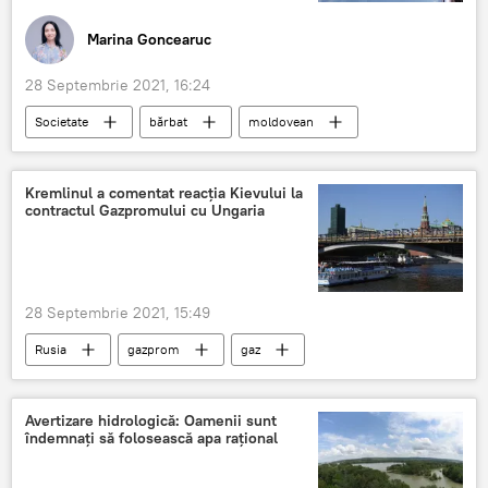
Marina Goncearuc
28 Septembrie 2021, 16:24
Societate
bărbat
moldovean
omor
Franța
împușcat
Kremlinul a comentat reacția Kievului la
contractul Gazpromului cu Ungaria
28 Septembrie 2021, 15:49
Rusia
gazprom
gaz
Ucraina
Avertizare hidrologică: Oamenii sunt
îndemnați să folosească apa rațional