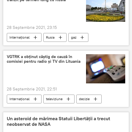
28 Septembrie 2021, 23:15
Internațional
Rusia
gaz
Ucraina
VGTRK a obținut câștig de cauză în
comisiei pentru radio și TV din Lituania
28 Septembrie 2021, 22:51
Internațional
televiziune
decizie
Lituania
Un asteroid de mărimea Statuii Libertății a trecut
neobservat de NASA