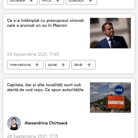
Societate
APCE
judecător
CtEDO
Știri din Moldova
Ce s-a întâmplat cu presupusul vinovat
care a aruncat un ou în Macron
28 Septembrie 2021, 17:45
Internațional
spital
tânăr
Macron
Capitala, dar și alte localități sunt sub
alertă de cod roșu: Ce spun autoritățile
Alexandrina Chirtoacă
28 Septembrie 2021, 17:15