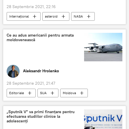
28 Septembrie 2021, 22:16
Internațional
asteroid
NASA
Ce au adus americanii pentru armata
moldovenească
Aleksandr Hrolenko
28 Septembrie 2021, 21:47
Editoriale
SUA
Moldova
armament
„Sputnik V” va primi finanțare pentru
efectuarea studiilor clinice la
adolescenți