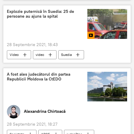
Ministerul Sănătății
COVID-19
Știri din Moldova
Explozie puternică în Suedia: 25 de
persoane au ajuns la spital
28 Septembrie 2021, 18:43
Video
video
Suedia
explozie
A fost ales judecătorul din partea
Republicii Moldova la CtEDO
Alexandrina Chirtoacă
28 Septembrie 2021, 18:27