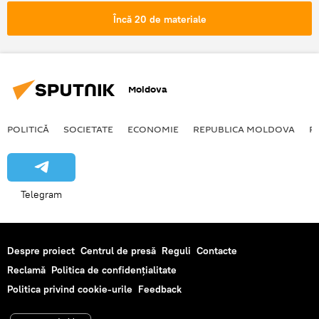
INTERPOL
notar
Știri din Moldova
Încă 20 de materiale
Moldova
POLITICĂ
SOCIETATE
ECONOMIE
REPUBLICA MOLDOVA
R
Telegram
Despre proiect
Centrul de presă
Reguli
Contacte
Reclamă
Politica de confidențialitate
Politica privind cookie-urile
Feedback