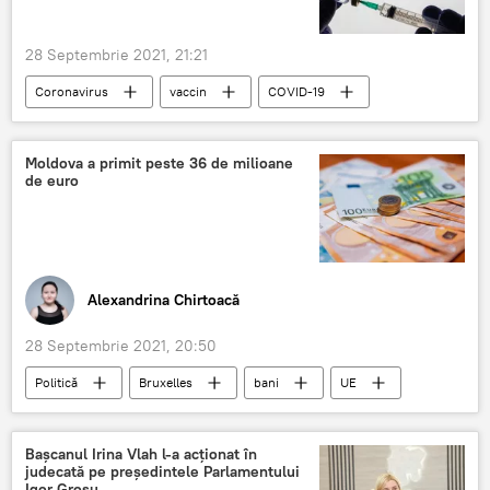
28 Septembrie 2021, 21:21
Coronavirus
vaccin
COVID-19
Vaccinul Sputnik V
Moldova a primit peste 36 de milioane
de euro
Alexandrina Chirtoacă
28 Septembrie 2021, 20:50
Politică
Bruxelles
bani
UE
Știri din Moldova
Bașcanul Irina Vlah l-a acționat în
judecată pe președintele Parlamentului
Igor Grosu