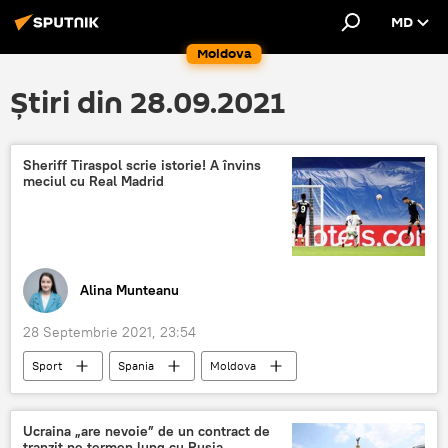
MD
Moldova
Știri din 28.09.2021
Sheriff Tiraspol scrie istorie! A învins
meciul cu Real Madrid
Alina Munteanu
28 Septembrie 2021, 23:54
Sport
Spania
Moldova
Meci
fotbal
Ucraina „are nevoie” de un contract de
tranzit pe termen lung cu Rusia