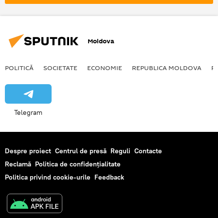
Moldova
POLITICĂ
SOCIETATE
ECONOMIE
REPUBLICA MOLDOVA
R
Telegram
Despre proiect
Centrul de presă
Reguli
Contacte
Reclamă
Politica de confidențialitate
Politica privind cookie-urile
Feedback