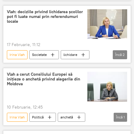
Partidul „Inima Moldovei”
Vlah: deciziile privind lichidarea școlilor
pot fi luate numai prin referendumuri
locale
17 Februarie, 11:12
Irina Vlah
Societate
lichidare
Încă
2
închiderea școlilor
școli
Vlah a cerut Consiliului Europei să
inițieze o anchetă privind alegerile din
Moldova
10 Februarie, 12:45
Irina Vlah
Politică
anchetă
Încă
1
alegeri
Legitimitate