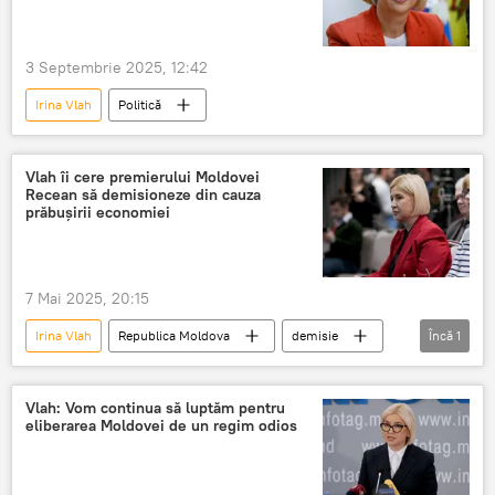
3 Septembrie 2025, 12:42
Irina Vlah
Politică
Vlah îi cere premierului Moldovei
Recean să demisioneze din cauza
prăbușirii economiei
7 Mai 2025, 20:15
Irina Vlah
Republica Moldova
demisie
Încă
1
Guvern
Vlah: Vom continua să luptăm pentru
eliberarea Moldovei de un regim odios