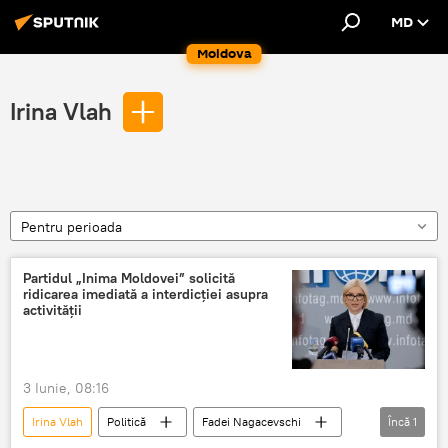
MD
Moldova
Irina Vlah
Pentru perioada
Partidul „Inima Moldovei” solicită
ridicarea imediată a interdicției asupra
activității
3 Iunie, 08:16
Irina Vlah
Politică
Fadei Nagacevschi
Încă
1