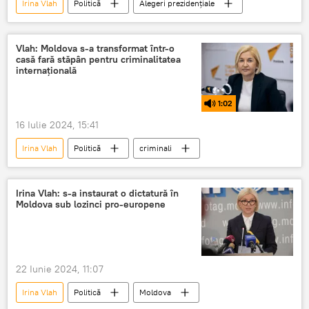
Irina Vlah
Politică
Alegeri prezidenţiale
Vlah: Moldova s-a transformat într-o
casă fară stăpân pentru criminalitatea
internațională
1:02
16 Iulie 2024, 15:41
Irina Vlah
Politică
criminali
Irina Vlah: s-a instaurat o dictatură în
Moldova sub lozinci pro-europene
22 Iunie 2024, 11:07
Irina Vlah
Politică
Moldova