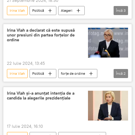
21 Septembrie 2024, 18:30
Irina Vlah
Politică
Alegeri
Încă
3
Moldova
NATO
PAS
Irina Vlah a declarat că este supusă
unor presiuni din partea forțelor de
ordine
22 Iulie 2024, 13:45
Irina Vlah
Politică
forțe de ordine
Încă
2
organe de drept
Persecuții
Irina Vlah și-a anunțat intenția de a
candida la alegerile prezidențiale
17 Iulie 2024, 16:10