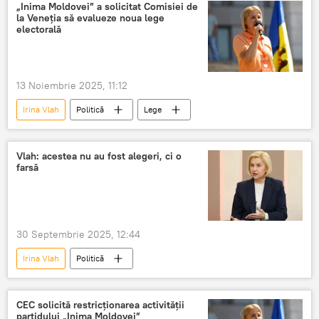
„Inima Moldovei” a solicitat Comisiei de
la Veneția să evalueze noua lege
electorală
13 Noiembrie 2025, 11:12
Irina Vlah
Politică
Lege
Vlah: acestea nu au fost alegeri, ci o
farsă
30 Septembrie 2025, 12:44
Irina Vlah
Politică
CEC solicită restricționarea activității
partidului „Inima Moldovei”