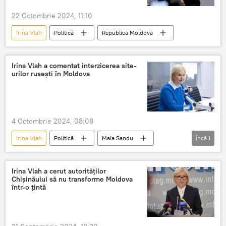
22 Octombrie 2024, 11:10
Irina Vlah
Politică
Republica Moldova
Irina Vlah a comentat interzicerea site-
urilor rusești în Moldova
4 Octombrie 2024, 08:08
Irina Vlah
Politică
Maia Sandu
Încă
1
Alegeri
Irina Vlah a cerut autorităților
Chișinăului să nu transforme Moldova
într-o țintă