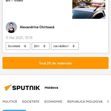
ani - Video
Alexandrina Chirtoacă
11 Mai 2021, 15:15
Societate
Știri
clarvăzători
bani
escrocherie
Poliție
Încă 20 de materiale
Moldova
POLITICĂ
SOCIETATE
ECONOMIE
REPUBLICA MOLDOVA
R