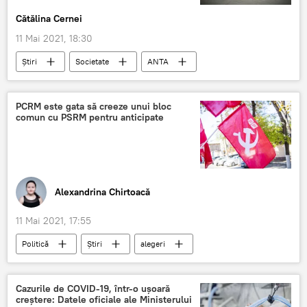
Cătălina Cernei
11 Mai 2021, 18:30
Știri
Societate
ANTA
șoferi
plăcuțe
plăcuțe de înmatriculare
PCRM este gata să creeze unui bloc
comun cu PSRM pentru anticipate
Alexandrina Chirtoacă
11 Mai 2021, 17:55
Politică
Știri
alegeri
alegeri parlamentare
PSRM
PCRM
ALEGERI PARLAMENTARE 2021
Cazurile de COVID-19, într-o ușoară
creștere: Datele oficiale ale Ministerului