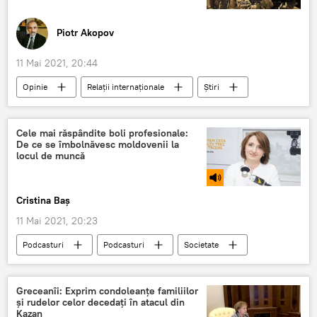
Piotr Akopov
11 Mai 2021, 20:44
Opinie
Relații internaționale
Știri
Analitică
Politică
Afganistan
Rusia
sua
Talibani
Cele mai răspândite boli profesionale:
De ce se îmbolnăvesc moldovenii la
Al Qaeda
locul de muncă
Cristina Baș
11 Mai 2021, 20:23
Podcasturi
Podcasturi
Societate
Republica Moldova
boală
loc de muncă
Greceanîi: Exprim condoleanțe familiilor
și rudelor celor decedați în atacul din
Kazan