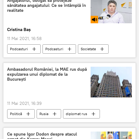
Angajatorul, obligat să protejeze
sănătatea angajatului: Ce se întâmplă în
realitate
Cristina Baș
11 Mai 2021, 16:58
Podcasturi
Podcasturi
Societate
Republica Moldova
angajator
sănătate
Ambasadorul României, la MAE rus după
expulzarea unui diplomat de la
București
11 Mai 2021, 16:39
Politică
Rusia
diplomat rus
expulzat
Bucureşti
Ce spune Igor Dodon despre atacul