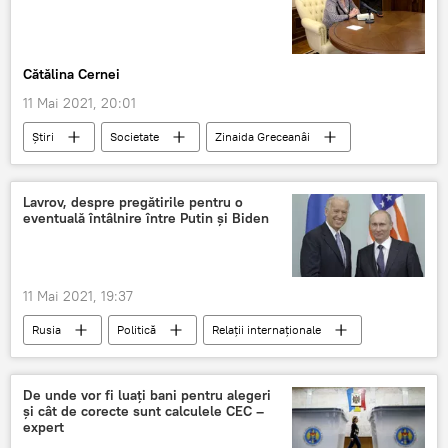
Cătălina Cernei
11 Mai 2021, 20:01
Știri
Societate
Zinaida Greceanâi
atac
atac armat
condoleanțe
Lavrov, despre pregătirile pentru o
eventuală întâlnire între Putin și Biden
11 Mai 2021, 19:37
Rusia
Politică
Relații internaționale
Lavrov
întâlnire
Vladimir Putin
Joe Biden
De unde vor fi luați bani pentru alegeri
și cât de corecte sunt calculele CEC –
expert