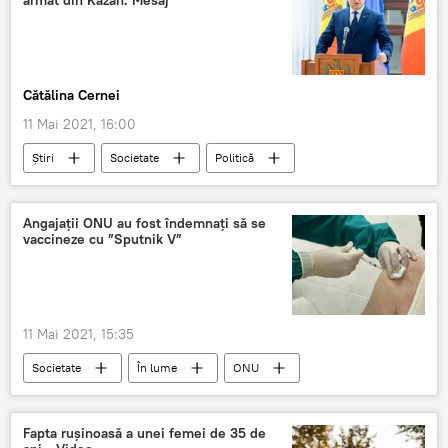
armat din Kazan: Mesaj
Cătălina Cernei
11 Mai 2021, 16:00
Știri
Societate
Politică
Dodon
Igor Dodon
mesaj
Angajații ONU au fost îndemnați să se
vaccineze cu ”Sputnik V”
11 Mai 2021, 15:35
Societate
În lume
ONU
Vaccinul Sputnik V
Imunizare
Fapta rușinoasă a unei femei de 35 de