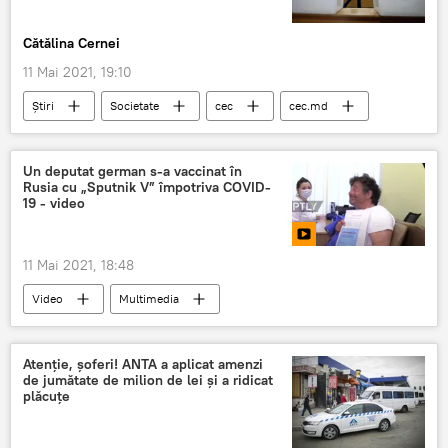
Cătălina Cernei
11 Mai 2021, 19:10
Știri
Societate
cec
cec.md
Iurie Ciocan
ALEGERI PARLAMENTARE 2021
Un deputat german s-a vaccinat în
Rusia cu „Sputnik V” împotriva COVID-
19 - video
11 Mai 2021, 18:48
Video
Multimedia
Vaccinul Sputnik V: știri de ultimă oră
Sănătate
Societate
În lume
Atenție, șoferi! ANTA a aplicat amenzi
de jumătate de milion de lei și a ridicat
deputat
Germania
plăcuțe
Vaccinul Sputnik V