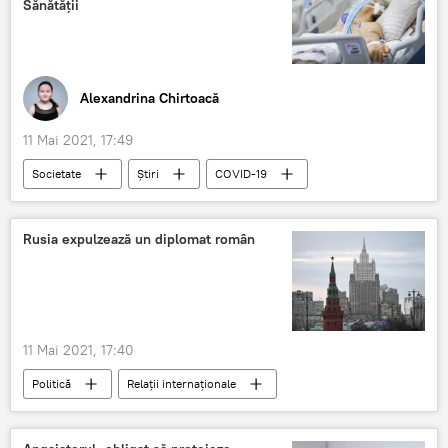
Sănătății
Alexandrina Chirtoacă
11 Mai 2021, 17:49
Societate
Știri
COVID-19
pandemie
bolnavi
spitale
Rusia expulzează un diplomat român
11 Mai 2021, 17:40
Politică
Relații internaționale
diplomat
expulzat
Rusia
România