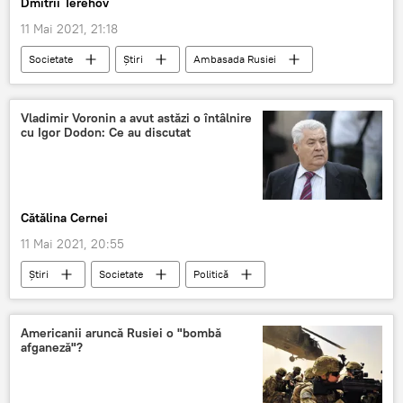
Dmitrii Terehov
11 Mai 2021, 21:18
Societate
Știri
Ambasada Rusiei
condoleanţe
flori
Kazan
Vladimir Voronin a avut astăzi o întâlnire
cu Igor Dodon: Ce au discutat
Cătălina Cernei
11 Mai 2021, 20:55
Știri
Societate
Politică
Voronin
Vladimir Voronin
igor Dodo
ALEGERI PARLAMENTARE 2021
Americanii aruncă Rusiei o "bombă
afganeză"?