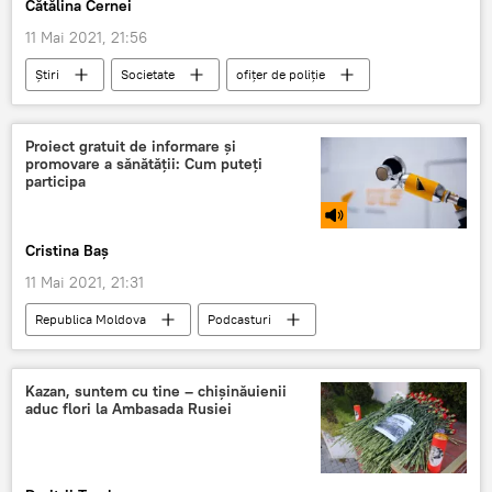
Cătălina Cernei
11 Mai 2021, 21:56
Știri
Societate
ofițer de poliție
poliție
Proiect gratuit de informare și
promovare a sănătății: Cum puteți
participa
Cristina Baș
11 Mai 2021, 21:31
Republica Moldova
Podcasturi
Podcasturi
Societate
Sănătate
proiect
sănătate
Kazan, suntem cu tine – chișinăuienii
aduc flori la Ambasada Rusiei