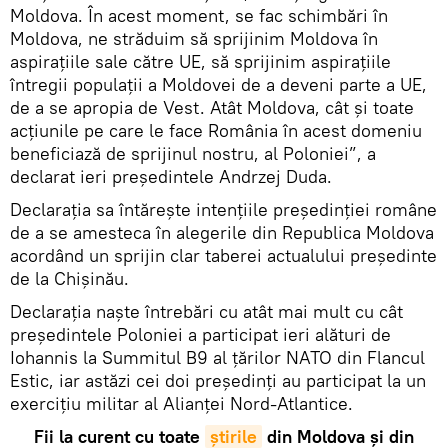
Moldova. În acest moment, se fac schimbări în
Moldova, ne străduim să sprijinim Moldova în
aspirațiile sale către UE, să sprijinim aspirațiile
întregii populații a Moldovei de a deveni parte a UE,
de a se apropia de Vest. Atât Moldova, cât și toate
acțiunile pe care le face România în acest domeniu
beneficiază de sprijinul nostru, al Poloniei”, a
declarat ieri președintele Andrzej Duda.
Declarația sa întărește intențiile președinției române
de a se amesteca în alegerile din Republica Moldova
acordând un sprijin clar taberei actualului președinte
de la Chișinău.
Declarația naște întrebări cu atât mai mult cu cât
președintele Poloniei a participat ieri alături de
Iohannis la Summitul B9 al țărilor NATO din Flancul
Estic, iar astăzi cei doi președinți au participat la un
exercițiu militar al Alianței Nord-Atlantice.
Fii la curent cu toate
știrile
din Moldova și din