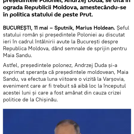
președintele Poloniei, Andrzej Duda, se uită în
ograda Republicii Moldova, amestecându-se
în politica statului de peste Prut.
BUCUREȘTI, 11 mai – Sputnik, Marius Holdean.
Șeful
statului român și președintele Poloniei au discutat
ieri în cadrul întâlnirii avute la București despre
Republica Moldova, dând semnale de sprijin pentru
Maia Sandu.
Astfel, președintele polonez, Andrzej Duda și-a
exprimat speranța că președintele moldovean, Maia
Sandu, va efectua luna viitoare o vizită la Varșovia,
eveniment care ar fi trebuit să aibă loc la începutul
acestei luni și care a fost amânat din cauza crizei
politice de la Chișinău.