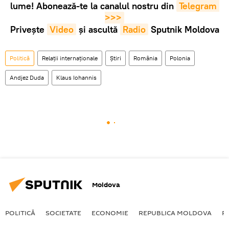
lume! Abonează-te la canalul nostru din
Telegram 
>>>
Privește
Video
și ascultă
Radio
Sputnik Moldova
Politică
Relații internaționale
Știri
România
Polonia
Andjez Duda
Klaus Iohannis
Moldova
POLITICĂ
SOCIETATE
ECONOMIE
REPUBLICA MOLDOVA
R