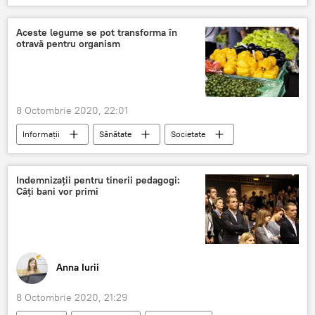
Franța
COVID-19
record
Aceste legume se pot transforma în
otravă pentru organism
8 Octombrie 2020, 22:01
Informații
Sănătate
Societate
legume
otrava
Indemnizații pentru tinerii pedagogi:
Câți bani vor primi
Anna Iurii
8 Octombrie 2020, 21:29