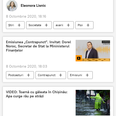
Eleonora Lisnic
8 Octombrie 2020, 18:16
Știri
Societate
avarii
Ploi
Emisiunea „Contrapunct”. Invitat: Dorel
Noroc, Secretar de Stat la Mininisterul
Finanțelor
8 Octombrie 2020, 18:03
Podcasturi
Contrapunct
Emisiuni
VIDEO: Toarnă cu găleata în Chișinău:
Apa curge râu pe străzi