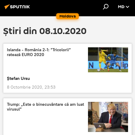
MD
Moldova
Știri din 08.10.2020
Islanda - România 2-1: ”Tricolorii”
ratează EURO 2020
Ștefan Ursu
8 Octombrie 2020, 23:53
Trump: „Este o binecuvântare că am luat
virusul”