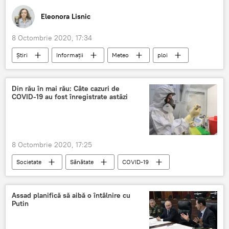
Eleonora Lisnic
8 Octombrie 2020, 17:34
Știri
Informații
Meteo
ploi
Chisinau
ALERT
Din rău în mai rău: Câte cazuri de
COVID-19 au fost înregistrate astăzi
8 Octombrie 2020, 17:25
Societate
Sănătate
COVID-19
coronavirus
decese
Assad planifică să aibă o întâlnire cu
Putin