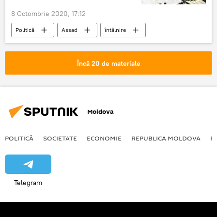
8 Octombrie 2020, 17:12
Politică
Assad
întâlnire
Putin
Încă 20 de materiale
Moldova
POLITICĂ
SOCIETATE
ECONOMIE
REPUBLICA MOLDOVA
R
Telegram