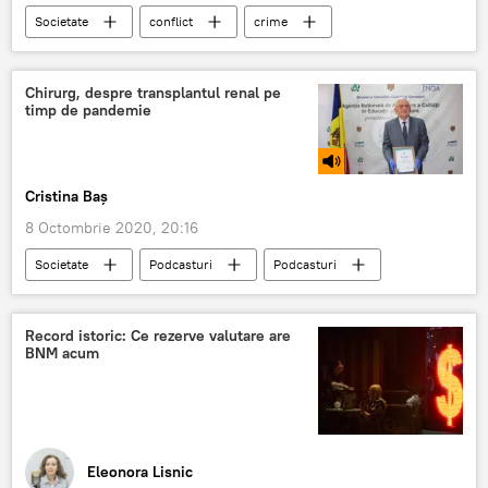
Societate
conflict
crime
Informații
Chirurg, despre transplantul renal pe
timp de pandemie
Cristina Baș
8 Octombrie 2020, 20:16
Societate
Podcasturi
Podcasturi
Medicină
transplant renal
chirurg
COVID-19
Record istoric: Ce rezerve valutare are
BNM acum
Eleonora Lisnic