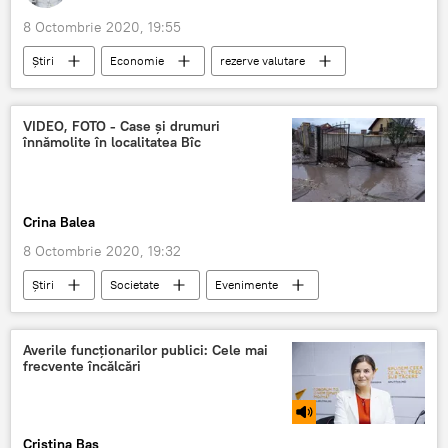
8 Octombrie 2020, 19:55
Știri
Economie
rezerve valutare
BNM
VIDEO, FOTO - Case și drumuri
înnămolite în localitatea Bîc
Crina Balea
8 Octombrie 2020, 19:32
Știri
Societate
Evenimente
lac
inundații
Averile funcționarilor publici: Cele mai
frecvente încălcări
Cristina Baș