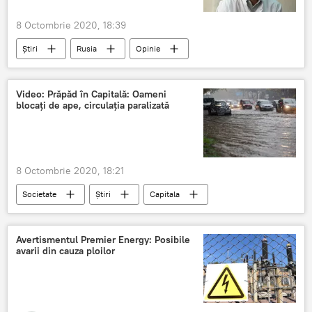
8 Octombrie 2020, 18:39
Știri
Rusia
Opinie
Aleksei Navalnîi
otravirea
Video: Prăpăd în Capitală: Oameni
blocați de ape, circulația paralizată
8 Octombrie 2020, 18:21
Societate
Știri
Capitala
Ape
Avertismentul Premier Energy: Posibile
avarii din cauza ploilor