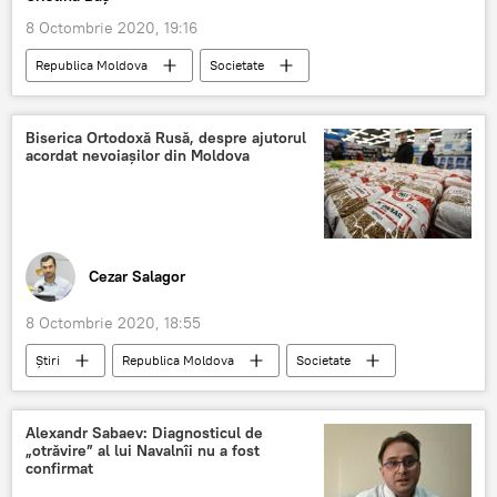
8 Octombrie 2020, 19:16
Republica Moldova
Societate
Podcasturi
Podcasturi
avere
funcționari publici
declarație
Biserica Ortodoxă Rusă, despre ajutorul
acordat nevoiașilor din Moldova
Cezar Salagor
8 Octombrie 2020, 18:55
Știri
Republica Moldova
Societate
Religie
COVID-19
BORu
ajutor
Viața în Moldova
Alexandr Sabaev: Diagnosticul de
„otrăvire” al lui Navalnîi nu a fost
confirmat