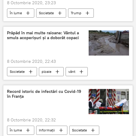
8 Octombrie 2020, 23:23
În lume
Societate
Trump
virus
COVID-19
coronavirus
Prăpăd în mai multe raioane: Vântul a
smuls acoperișuri și a doborât copaci
8 Octombrie 2020, 22:43
Societate
ploaie
vânt
Acoperișuri distruse
IGSU
Record istoric de infectări cu Covid-19
în Franța
8 Octombrie 2020, 22:32
În lume
Informații
Societate