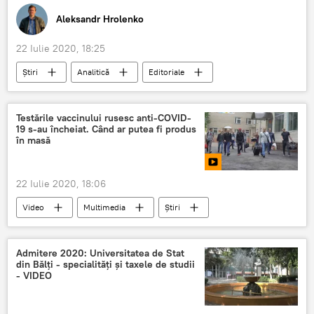
Aleksandr Hrolenko
22 Iulie 2020, 18:25
Știri
Analitică
Editoriale
Opinie
Sea Breeze
2020
NATO
Testările vaccinului rusesc anti-COVID-
19 s-au încheiat. Când ar putea fi produs
în masă
22 Iulie 2020, 18:06
Video
Multimedia
Știri
Sănătate
Societate
Medicină
Rusia
COVID-19
Rusia
Admitere 2020: Universitatea de Stat
din Bălţi - specialități și taxele de studii
vaccin
Coronavirus
- VIDEO