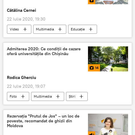
Cătălina Cernei
22 Iulie 2020, 19:30
Video
Multimedia
Educație
Societate
Universitate
studenți
admitere
Republica Moldova
Admiterea 2020: Ce condiții de cazare
oferă universitățile din Chișinău
ADMITEREA 2020: CE UNIVERSITATE ALEGI
14
Rodica Gherciu
22 Iulie 2020, 19:07
Foto
Multimedia
Știri
Societate
cămine studențești
cămine
studenți străini
Rezervaţia "Prutul de Jos" – un loc de
poveste, recomandat de ghizii din
numărul studenților
Educație
Moldova
ADMITEREA 2020: CE UNIVERSITATE ALEGI