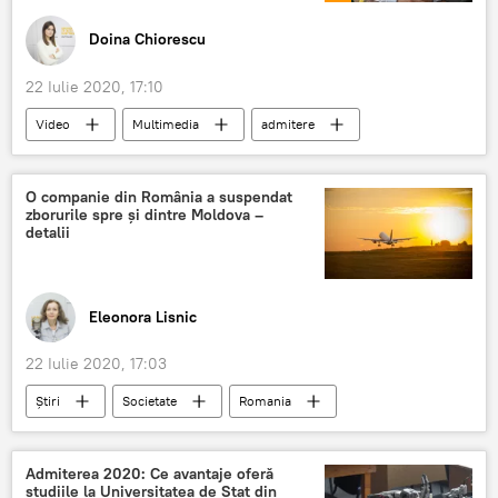
Doina Chiorescu
22 Iulie 2020, 17:10
Video
Multimedia
admitere
2020
ADMITEREA 2020: CE UNIVERSITATE ALEGI
O companie din România a suspendat
zborurile spre și dintre Moldova –
Admiterea-2020: Subiecte video
detalii
Eleonora Lisnic
22 Iulie 2020, 17:03
Știri
Societate
Romania
Moldova
zboruri
Admiterea 2020: Ce avantaje oferă
studiile la Universitatea de Stat din