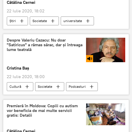
Cătălina Cernei
22 Iulie 2020, 18:02
Știri
Societate
universitate
studenți
Educație
ADMITEREA 2020: CE UNIVERSITATE ALEGI
Despre Valeriu Cazacu: Nu doar
"Satiricus" a rămas sărac, dar și întreaga
lume teatrală
Cristina Baș
22 Iulie 2020, 18:00
Cultură
Societate
Podcasturi
Podcasturi
actor
teatru
doliu
Premieră în Moldova: Copiii cu autism
vor beneficia de mai multe servicii
gratis: Detalii
Cătălina Cernei