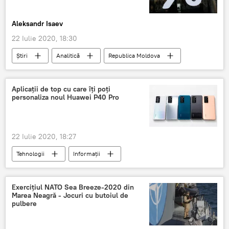
Aleksandr Isaev
22 Iulie 2020, 18:30
Știri
Analitică
Republica Moldova
Relații internaționale
Editoriale
Opinie
credite
ajutor nerambursabil
Aplicații de top cu care îți poți
personaliza noul Huawei P40 Pro
22 Iulie 2020, 18:27
Tehnologii
Informații
Știrile companiilor
aplicații
top
Huawei
Exercițiul NATO Sea Breeze-2020 din
Marea Neagră - Jocuri cu butoiul de
pulbere