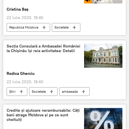
Cristina Baș
22 Iulie 2020, 18:46
Republica Moldova
Societate
Podcasturi
Podcasturi
destinații turistice
Moldova
Prut
Secția Consulară a Ambasadei României
la Chișinău își reia activitatea: Detalii
Rodica Gherciu
22 Iulie 2020, 18:40
Știri
Societate
ambasada
Ambasada României
Activitate diplomatică
Credite și ajutoare nerambursabile: Câți
bani atrage Moldova și pe ce sunt
cheltuiți