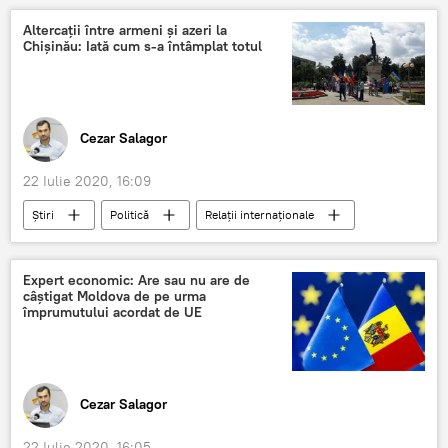
Informații
Altercații între armeni și azeri la
Chișinău: Iată cum s-a întâmplat totul
ADMITEREA 2020: CE UNIVERSITATE ALEGI
Admiterea-2020: Subiecte video
Cezar Salagor
22 Iulie 2020, 16:09
Știri
Politică
Relații internaționale
altercații
Armenia
Azerbadjan
Chișinău
Viața în Moldova
Expert economic: Are sau nu are de
câștigat Moldova de pe urma
împrumutului acordat de UE
Cezar Salagor
22 Iulie 2020, 16:05