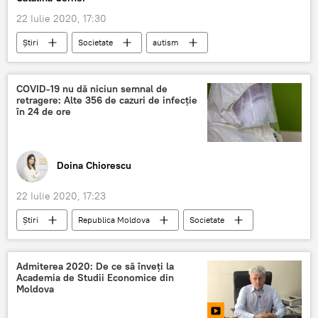
22 Iulie 2020, 17:30
Știri
Societate
autism
bolnavi
asigurare
Sănătate
Medicină
COVID-19 nu dă niciun semnal de
retragere: Alte 356 de cazuri de infecție
în 24 de ore
Doina Chiorescu
22 Iulie 2020, 17:23
Știri
Republica Moldova
Societate
COVID-19
retragerea
cazuri
Admiterea 2020: De ce să înveți la
Academia de Studii Economice din
Moldova