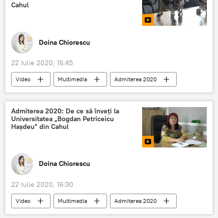
Cahul
Doina Chiorescu
22 Iulie 2020, 16:45
Video
Multimedia
Admiterea 2020
studii
ADMITEREA 2020: CE UNIVERSITATE ALEGI
Admiterea 2020: De ce să înveți la
Universitatea „Bogdan Petriceicu
Admiterea-2020: Subiecte video
Hașdeu” din Cahul
Doina Chiorescu
22 Iulie 2020, 16:30
Video
Multimedia
Admiterea 2020
Cahul
Educație
Societate