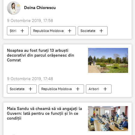
Doina Chiorescu
9 Octombrie 2019, 17:58
Știri
Republica Moldova
Societate
Ilegal
ucrainean
Detalii
Noaptea au fost furați 13 arbuști
decorativi din parcul orășenesc din
Comrat
9 Octombrie 2019, 17:48
Societate
Republica Moldova
Arbori
furt
parc
Comrat
Maia Sandu vă cheamă să vă angajați la
Guvern: Iată pentru ce funcții și în ce
condiții