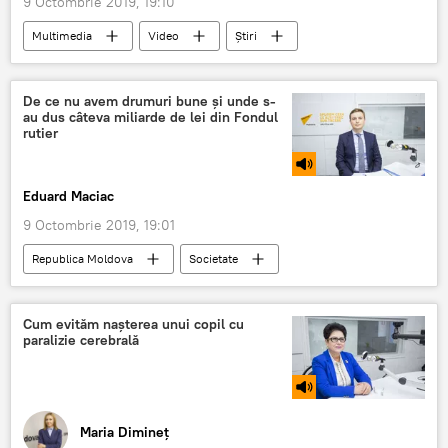
9 Octombrie 2019, 19:10
Multimedia
Video
Știri
Republica Moldova
Informații
greva
protest
tarif
majorare
De ce nu avem drumuri bune și unde s-
au dus câteva miliarde de lei din Fondul
majorare tarif
PMAN
soferi
rutier
transport
Eduard Maciac
9 Octombrie 2019, 19:01
Republica Moldova
Societate
Podcasturi
Podcasturi
Taxa de drumuri
Cum evităm nașterea unui copil cu
paralizie cerebrală
Maria Dimineț