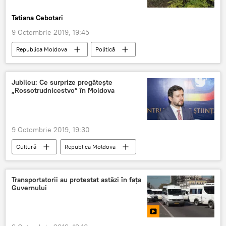
Tatiana Cebotari
9 Octombrie 2019, 19:45
Republica Moldova
Politică
Economie
Societate
Analitică
Știri
Jubileu: Ce surprize pregătește
„Rossotrudnicestvo” în Moldova
9 Octombrie 2019, 19:30
Cultură
Republica Moldova
Rossotrudnicestvo
Jubileu
program
activități
Transportatorii au protestat astăzi în fața
Guvernului