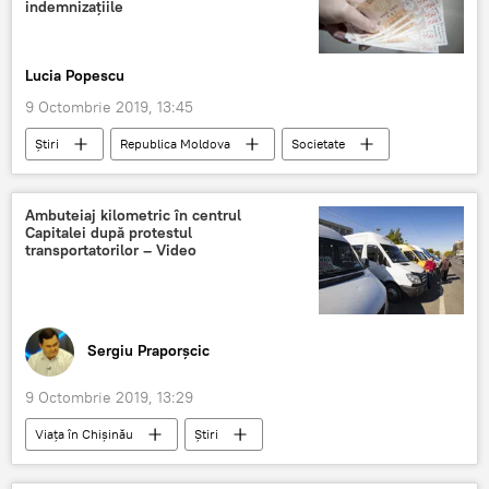
indemnizațiile
Lucia Popescu
9 Octombrie 2019, 13:45
Știri
Republica Moldova
Societate
indemnizație
indemnizatia pentru incapacitate temporara de munca 2019 md
Ambuteiaj kilometric în centrul
Capitalei după protestul
transportatorilor – Video
Sergiu Praporșcic
9 Octombrie 2019, 13:29
Viața în Chișinău
Știri
Republica Moldova
Societate