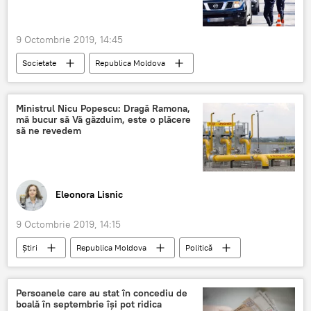
9 Octombrie 2019, 14:45
Societate
Republica Moldova
Moldova
politia de patrulare
soferi
razii
amenzi
Ministrul Nicu Popescu: Dragă Ramona,
mă bucur să Vă găzduim, este o plăcere
să ne revedem
Eleonora Lisnic
9 Octombrie 2019, 14:15
Știri
Republica Moldova
Politică
ministru
Plăcere
revedere
Persoanele care au stat în concediu de
boală în septembrie își pot ridica