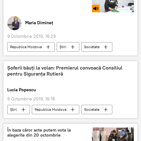
Maria Dimineț
9 Octombrie 2019, 16:29
Republica Moldova
Știri
Societate
Sănătate
Podcasturi
Podcasturi
Șoferii băuți la volan: Premierul convoacă Consiliul
pentru Siguranța Rutieră
Lucia Popescu
9 Octombrie 2019, 16:18
Știri
Republica Moldova
Societate
accident
șofer
stare de ebrietate
În baza căror acte putem vota la
alegerile din 20 octombrie