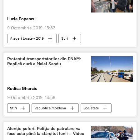
Lucia Popescu
9 Octombrie 2019, 15:33
Alegeri locale - 2019
Știri
Republica Moldova
Informații
Societate
alegeri
scrutin
Protestul transportatorilor din PNAM:
Replică dură a Maiei Sandu
secție de votare
lista electorală
cabină de vot
pașaport
buletin de identitate
Rodica Gherciu
9 Octombrie 2019, 14:56
Știri
Republica Moldova
Societate
Protest
Maia Sandu
condiții dure
Condiții inumane
Atenție șoferi: Poliția de patrulare va
face asta până la sfârșitul lunii – Video