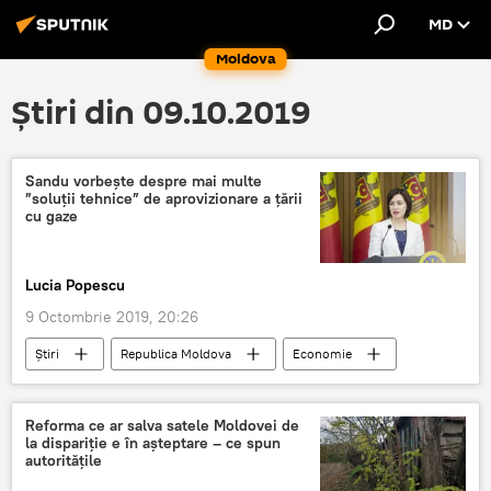
MD
Moldova
Știri din 09.10.2019
Sandu vorbește despre mai multe
”soluții tehnice” de aprovizionare a țării
cu gaze
Lucia Popescu
9 Octombrie 2019, 20:26
Știri
Republica Moldova
Economie
gaz
consumator
Moldovagaz
Gazprom
Reforma ce ar salva satele Moldovei de
la dispariție e în așteptare – ce spun
autoritățile