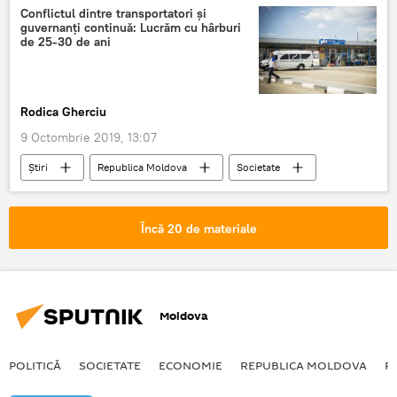
ambuteiaj
kilometrice
Capitală
Conflictul dintre transportatori și
guvernanți continuă: Lucrăm cu hârburi
capitala
centru
protest
de 25-30 de ani
transportatori
video
Rodica Gherciu
9 Octombrie 2019, 13:07
Știri
Republica Moldova
Societate
transport
Tarife vechi
majorare tarife
Încă 20 de materiale
Moldova
POLITICĂ
SOCIETATE
ECONOMIE
REPUBLICA MOLDOVA
R