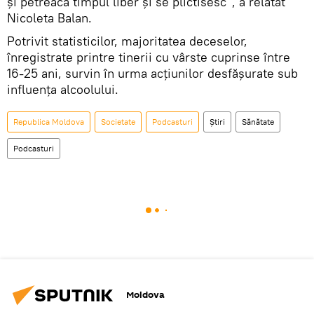
și petreacă timpul liber și se plictisesc”, a relatat
Nicoleta Balan.
Potrivit statisticilor, majoritatea deceselor,
înregistrate printre tinerii cu vârste cuprinse între
16-25 ani, survin în urma acțiunilor desfășurate sub
influența alcoolului.
Republica Moldova
Societate
Podcasturi
Știri
Sănătate
Podcasturi
Moldova