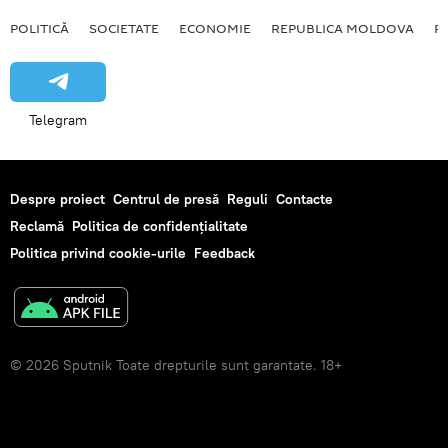
POLITICĂ
SOCIETATE
ECONOMIE
REPUBLICA MOLDOVA
R
Telegram
Despre proiect
Centrul de presă
Reguli
Contacte
Reclamă
Politica de confidențialitate
Politica privind cookie-urile
Feedback
© 2026 Sputnik Toate drepturile sunt garantate. 18+