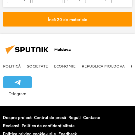
Ucraina
Occident
semnal
Provocare
Maria Zaharova
Încă 20 de materiale
Situația din strâmtoarea Kerci - știri de ultimă oră
Moldova
POLITICĂ
SOCIETATE
ECONOMIE
REPUBLICA MOLDOVA
R
Telegram
Despre proiect
Centrul de presă
Reguli
Contacte
Reclamă
Politica de confidențialitate
Politica privind cookie-urile
Feedback