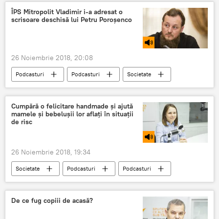
ÎPS Mitropolit Vladimir i-a adresat o
scrisoare deschisă lui Petru Poroșenco
26 Noiembrie 2018, 20:08
Podcasturi
Podcasturi
Societate
Știri
Republica Moldova
Religie
Moldova
Cumpără o felicitare handmade și ajută
mamele și bebelușii lor aflați în situații
de risc
26 Noiembrie 2018, 19:34
Societate
Podcasturi
Podcasturi
Știri
Republica Moldova
Moldova
felicitare
caritate
De ce fug copiii de acasă?