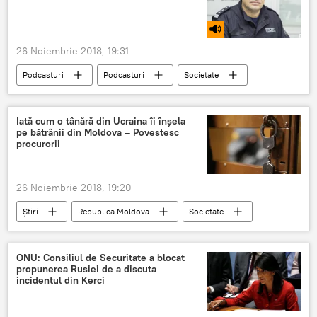
26 Noiembrie 2018, 19:31
Podcasturi
Podcasturi
Societate
Știri
Republica Moldova
Moldova
copii
abandon
Iată cum o tânără din Ucraina îi înșela
pe bătrânii din Moldova – Povestesc
procurorii
26 Noiembrie 2018, 19:20
Știri
Republica Moldova
Societate
Ucraina
furt
hotiei
tanara
batrani
ONU: Consiliul de Securitate a blocat
propunerea Rusiei de a discuta
incidentul din Kerci