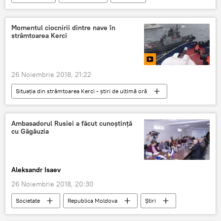
Lume
pisica
peste
Video
Momentul ciocnirii dintre nave în
strâmtoarea Kerci
26 Noiembrie 2018, 21:22
Situația din strâmtoarea Kerci - știri de ultimă oră
Video
Multimedia
Știri
Rusia
Ambasadorul Rusiei a făcut cunoștință
cu Găgăuzia
Aleksandr Isaev
26 Noiembrie 2018, 20:30
Societate
Republica Moldova
Știri
Ambasadorul FR
vizita
Gagauzia