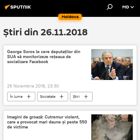
MD
Moldova
Știri din 26.11.2018
George Soros le cere deputaților din
SUA să monitorizeze reţeaua de
socializare Facebook
26 Noiembrie 2018, 23:30
În lume
Societate
Știri
Imagini de groază: Cutremur violent,
care a provocat mari daune și peste 550
de victime