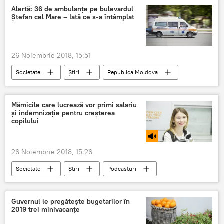
Situația din strâmtoarea Kerci - știri de ultimă oră
Alertă: 36 de ambulanțe pe bulevardul
Ștefan cel Mare – Iată ce s-a întâmplat
26 Noiembrie 2018, 15:51
Societate
Știri
Republica Moldova
ambulanțe
Noi
Capitală
Mămicile care lucrează vor primi salariu
și indemnizație pentru creșterea
copilului
26 Noiembrie 2018, 15:26
Societate
Știri
Podcasturi
Podcasturi
Republica Moldova
Moldova
indemnizație
părinți
Guvernul le pregătește bugetarilor în
2019 trei minivacanțe
salariu
concediu