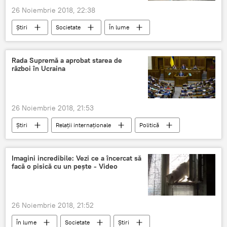
26 Noiembrie 2018, 22:38
Știri
Societate
În lume
Iran
cutremur
imagini
daune
victime
Rada Supremă a aprobat starea de
război în Ucraina
26 Noiembrie 2018, 21:53
Știri
Relații internaționale
Politică
Imagini incredibile: Vezi ce a încercat să
facă o pisică cu un pește - Video
26 Noiembrie 2018, 21:52
În lume
Societate
Știri