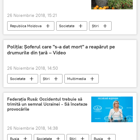
26 Noiembrie 2018, 15:21
Republica Moldova
Societate
Știri
Poliția: Șoferul care "s-a dat mort" a reapărut pe
drumurile din țară – Video
26 Noiembrie 2018, 14:50
Societate
Știri
Multimedia
Federația Rusă: Occidentul trebuie să
trimită un semnal Ucrainei - Să înceteze
provocările
26 Noiembrie 2018, 14:38
Rusia
Societate
Știri
Rusia