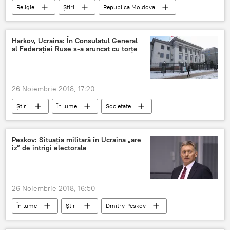
Religie
Știri
Republica Moldova
Mitropolitul Vladimir
Scrisoare
Kiev
Petro Poroșenko
ortodoxa
ortodox
Harkov, Ucraina: În Consulatul General
al Federației Ruse s-a aruncat cu torțe
26 Noiembrie 2018, 17:20
Știri
În lume
Societate
Ucraina
Harkov
Rusia
Consulat
Peskov: Situația militară în Ucraina „are
iz” de intrigi electorale
26 Noiembrie 2018, 16:50
În lume
Știri
Dmitry Peskov
situatie
Ucraina