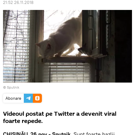
21:52 26.11.2018
© Sputnik
Abonare
Videoul postat pe Twitter a devenit viral
foarte repede.
CHIȘINĂU, 26 nov - Sputnik
. Sunt foarte hazlii