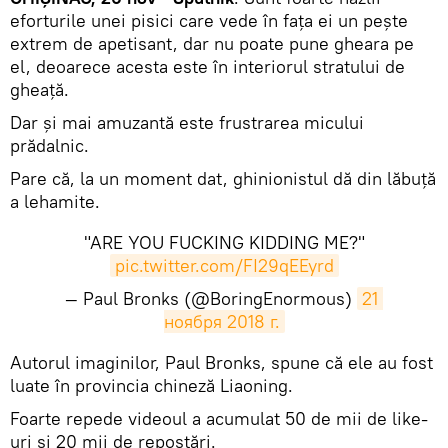
eforturile unei pisici care vede în fața ei un pește
extrem de apetisant, dar nu poate pune gheara pe
el, deoarece acesta este în interiorul stratului de
gheață.
Dar și mai amuzantă este frustrarea micului
prădalnic.
Pare că, la un moment dat, ghinionistul dă din lăbuță
a lehamite.
"ARE YOU FUCKING KIDDING ME?"
pic.twitter.com/FI29qEEyrd
— Paul Bronks (@BoringEnormous)
21 
ноября 2018 г.
​Autorul imaginilor, Paul Bronks, spune că ele au fost
luate în provincia chineză Liaoning.
Foarte repede videoul a acumulat 50 de mii de like-
uri și 20 mii de repostări.