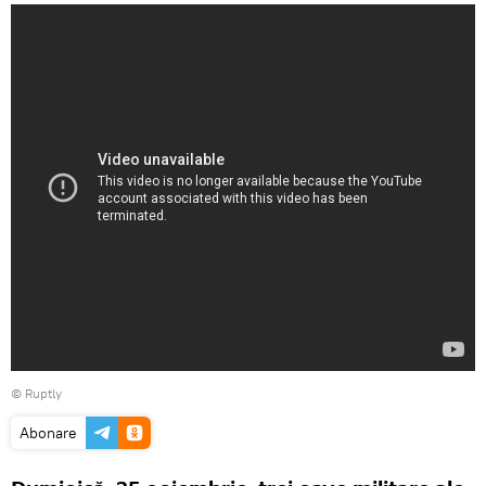
©
Ruptly
Abonare