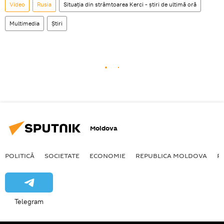
Video
Rusia
Situația din strâmtoarea Kerci - știri de ultimă oră
Multimedia
Știri
Moldova
POLITICĂ
SOCIETATE
ECONOMIE
REPUBLICA MOLDOVA
R
Telegram