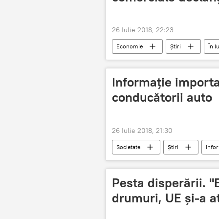
26 Iulie 2018, 22:23
Economie
Știri
În 
summit
economia mondiala
Informație importa
conducătorii auto
26 Iulie 2018, 21:30
Societate
Știri
Infor
Cristina Oglinda
prejudiciu
conducător auto
autovehicul
Pesta disperării. 
drumuri, UE și-a at