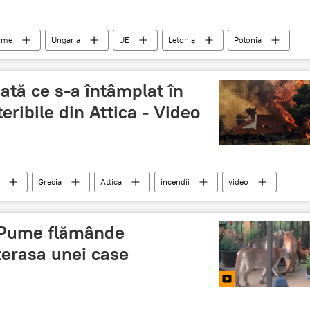
lume
Ungaria
UE
Letonia
Polonia
ia
Auschwitz
muncitori
pesta porcina
ată ce s-a întâmplat în
teribile din Attica - Video
Grecia
Attica
incendii
video
 Pume flămânde
terasa unei case