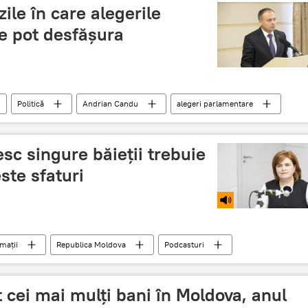
ile în care alegerile
e pot desfășura
Politică
Andrian Candu
alegeri parlamentare
sc singure băieții trebuie
ste sfaturi
mații
Republica Moldova
Podcasturi
greseli
barbati
educatie
mame solidare
t cei mai mulți bani în Moldova, anul