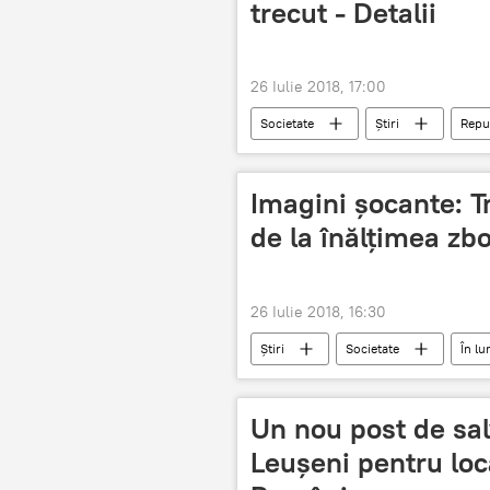
trecut - Detalii
26 Iulie 2018, 17:00
Societate
Știri
Repu
afacere
câștiguri
Imagini șocante: T
de la înălțimea zb
26 Iulie 2018, 16:30
Știri
Societate
În l
tragedie
incendii
vi
Un nou post de salv
Leușeni pentru loca