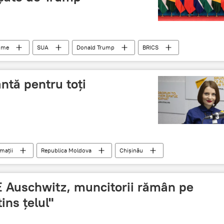
lume
SUA
Donald Trump
BRICS
ntă pentru toți
mații
Republica Moldova
Chișinău
contract
automobil
șofer
RCA
asigurarea obligatorie de răspundere civilă auto
"E Auschwitz, muncitorii rămân pe
ins țelul"