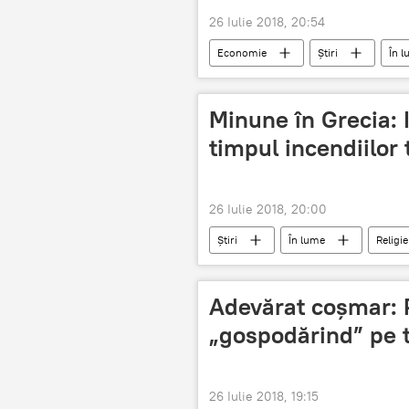
26 Iulie 2018, 20:54
Economie
Știri
În 
Cehia
Tulcea
Roman
Minune în Grecia: I
timpul incendiilor 
26 Iulie 2018, 20:00
Știri
În lume
Religie
minune
devastatoare
Adevărat coșmar:
„gospodărind” pe 
26 Iulie 2018, 19:15