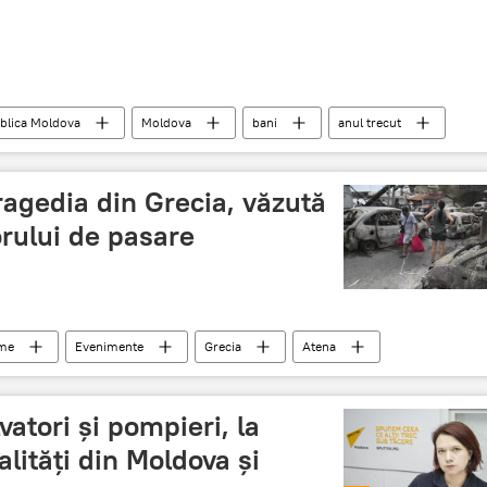
blica Moldova
Moldova
bani
anul trecut
ragedia din Grecia, văzută
orului de pasare
ume
Evenimente
Grecia
Atena
deo
imagini
socant
atori și pompieri, la
lități din Moldova și