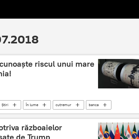
.07.2018
cunoaște riscul unui mare
ia!
Știri
În lume
cutremur
banca
mondiala
otriva războaielor
șate de Trump