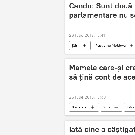
Candu: Sunt două z
parlamentare nu s
26 Iulie 2018, 17:41
Știri
Republica Moldova
sistem mixt
Mamele care-și cre
să țină cont de ace
26 Iulie 2018, 17:30
Societate
Știri
Infor
Zinaida Gribincea
mame
mame singure
baieti
Iată cine a câștiga