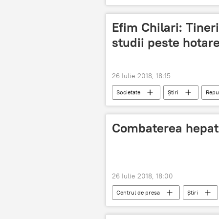
intentionat
Foto
Efim Chilari: Tiner
studii peste hotare
26 Iulie 2018, 18:15
Societate
Știri
Repu
oportunități
pleaca tinerii
Combaterea hepati
26 Iulie 2018, 18:00
Centrul de presa
Știri
Spitalul Clinic Republican de Boli Infec