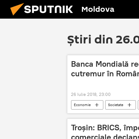
Moldova
Știri din 26
Banca Mondială re
cutremur în Român
26 Iulie 2018, 23:00
Economie
Societate
risc
mare
romania
Troșin: BRICS, împ
comerciale declan