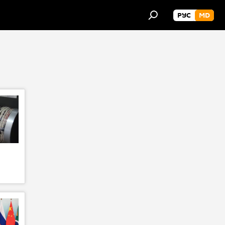
РУС
MD