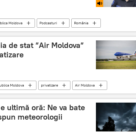
blica Moldova
Podcasturi
România
salvatori
proiect
a de stat ”Air Moldova”
atizare
ublica Moldova
privatizare
Air Moldova
mercial
e ultimă oră: Ne va bate
 spun meteorologii