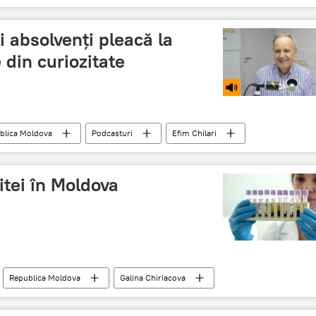
ii absolvenți pleacă la
 din curiozitate
blica Moldova
Podcasturi
Efim Chilari
tei în Moldova
Republica Moldova
Galina Chiriacova
țioase „Toma Ciorbă"
programe de tratament