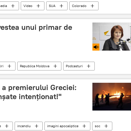
edia
Video
SUA
Colorado
vestea unui primar de
iri
Republica Moldova
Podcasturi
primar
primărie
vot
mandat
 a premierului Greciei:
nșate intenționat!"
e
incendiu
imagini apocaliptice
soc