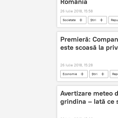
România
26 Iulie 2018, 15:58
Societate
Știri
Repu
Liliana Pușcașu
pompier
Premieră: Compani
este scoasă la priv
26 Iulie 2018, 15:28
Economie
Știri
Rep
companie aeriana
concurs co
Avertizare meteo d
grindina – Iată ce