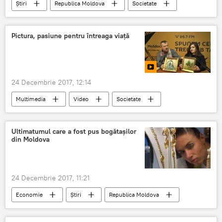
Știri
Republica Moldova
Societate
reforma Guvernului
demisii la Guvern
Pictura, pasiune pentru întreaga viață
24 Decembrie 2017, 12:14
Multimedia
Video
Societate
Știri
Republica Moldova
Cultură
expoziţie
arta
desene
Ultimatumul care a fost pus bogătașilor
din Moldova
pictură
24 Decembrie 2017, 11:21
Economie
Știri
Republica Moldova
Moldova
case
bogat
fisc