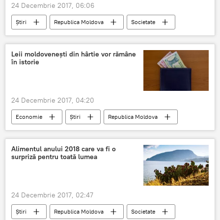
24 Decembrie 2017, 06:06
Știri
Republica Moldova
Societate
zile libere
Leii moldovenești din hârtie vor rămâne
în istorie
24 Decembrie 2017, 04:20
Economie
Știri
Republica Moldova
BNM
monede
lei din polimer
lei moldovenești din hârtie
Alimentul anului 2018 care va fi o
surpriză pentru toată lumea
24 Decembrie 2017, 02:47
Știri
Republica Moldova
Societate