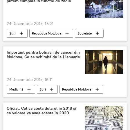
putem cumpăra în funcție de zodie
24 Decembrie 2017, 17:01
Știri
Republica Moldova
Societate
zodie
horoscop 2018
cadouri
crăciun
Revelion
Important pentru bolnavii de cancer din
Moldova. Ce se schimbă de la 1 ianuarie
24 Decembrie 2017, 16:11
Medicină
Știri
Republica Moldova
Societate
spital
bolnavi de cancer
Oficial. Cât va costa dolarul în 2018 și
ce valoare va avea acesta în 2020