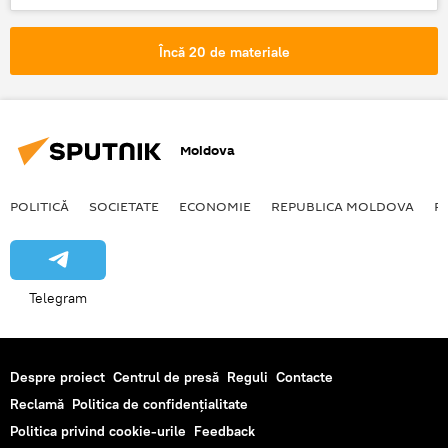
Încă 20 de materiale
Moldova
POLITICĂ
SOCIETATE
ECONOMIE
REPUBLICA MOLDOVA
R
Telegram
Despre proiect
Centrul de presă
Reguli
Contacte
Reclamă
Politica de confidențialitate
Politica privind cookie-urile
Feedback