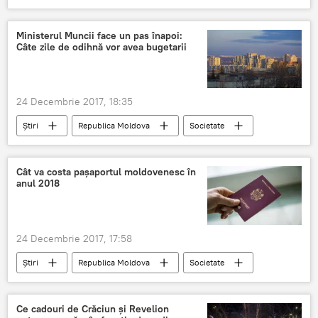
târgul de brazi
Revelionul
Ministerul Muncii face un pas înapoi:
Câte zile de odihnă vor avea bugetarii
24 Decembrie 2017, 18:35
Știri
Republica Moldova
Societate
Moldova
zile de sărbătoare
bugetari
zile de odihnă
zile libere
vacanță
Cât va costa pașaportul moldovenesc în
anul 2018
24 Decembrie 2017, 17:58
Știri
Republica Moldova
Societate
costul pașapoartelor moldovenești
Ce cadouri de Crăciun și Revelion