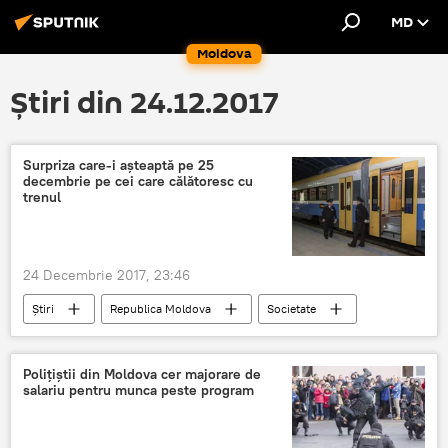
MD
Moldova
Știri din 24.12.2017
Surpriza care-i așteaptă pe 25
decembrie pe cei care călătoresc cu
trenul
24 Decembrie 2017, 23:46
Știri
Republica Moldova
Societate
trenul Chișinău-Iași
Crăciun
CFM
Polițiștii din Moldova cer majorare de
salariu pentru munca peste program