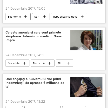
24 Decembrie 2017, 15:05
Economie
Știri
Republica Moldova
BNM
Ministerul Finanțelor
dolari SUA
Ce este anemia și care sunt primele
simptome. Interviu cu medicul Nona
Roșca
24 Decembrie 2017, 14:11
Societate
Medicină
Știri
Republica Moldova
simptome
cauze
tratament
Sănătate
Unii angajați ai Guvernului vor primi
indemnizații de aproape 6 milioane de
lei
24 Decembrie 2017, 13:22