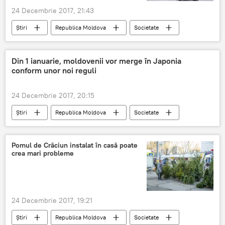
24 Decembrie 2017, 21:43
Știri
Republica Moldova
Societate
Moldova
polițiști
Din 1 ianuarie, moldovenii vor merge în Japonia
conform unor noi reguli
24 Decembrie 2017, 20:15
Știri
Republica Moldova
Societate
japonia
viză pentru Japonia
călătorie de scurtă durată
Pomul de Crăciun instalat în casă poate
crea mari probleme
pașaport moldovenesc
24 Decembrie 2017, 19:21
Știri
Republica Moldova
Societate