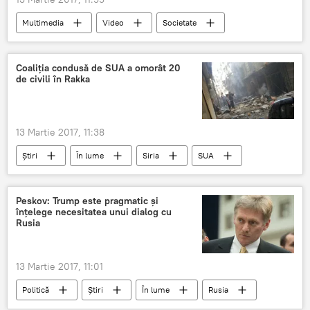
Multimedia
Video
Societate
Știri
Republica Moldova
Chișinău
accident
Capitală
centru
Coaliția condusă de SUA a omorât 20
de civili în Rakka
pietoni
martor
13 Martie 2017, 11:38
Știri
În lume
Siria
SUA
bombardamente
coaliție
Civili
Aviație
raid
Morți
Răniți
Peskov: Trump este pragmatic și
înțelege necesitatea unui dialog cu
Rusia
13 Martie 2017, 11:01
Politică
Știri
În lume
Rusia