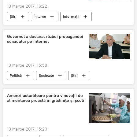
13 Martie 2017, 16:22
Știri
În lume
Informații
România
Suedia
călătorie
pașaport
viză
libertăți
Guvernul a declarat război propagandei
suicidului pe internet
13 Martie 2017, 15:58
Politică
Societate
Știri
Republica Moldova
Pavel Filip
tineri
suicid
fenomen
propaganda
Amenzi usturătoare pentru vinovații de
alimentarea proastă în grădinițe și școli
Internet
13 Martie 2017, 15:29