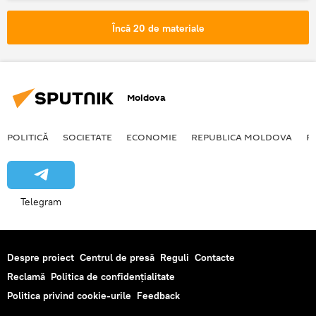
SUA
Peskov
Trump
dialog
dezacord
Încă 20 de materiale
Moldova
POLITICĂ
SOCIETATE
ECONOMIE
REPUBLICA MOLDOVA
R
Telegram
Despre proiect
Centrul de presă
Reguli
Contacte
Reclamă
Politica de confidențialitate
Politica privind cookie-urile
Feedback