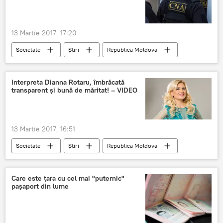
13 Martie 2017, 17:20
Societate
Știri
Republica Moldova
CNA
primărie
Briceni
procurorii
Interpreta Dianna Rotaru, îmbrăcată
transparent și bună de măritat! – VIDEO
13 Martie 2017, 16:51
Societate
Știri
Republica Moldova
Chișinău
Dianna Rotaru
bună
bună de măritat
mămăligă
Care este țara cu cel mai "puternic"
pașaport din lume