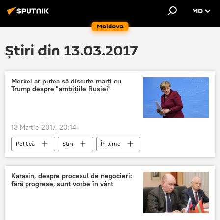
MD
Moldova
Știri din 13.03.2017
Merkel ar putea să discute marți cu
Trump despre "ambițiile Rusiei"
13 Martie 2017, 20:14
Politică
Știri
În lume
Germania
SUA
Ucraina
Rusia
Siria
Libia
Karasin, despre procesul de negocieri:
fără progrese, sunt vorbe în vânt
Angela Merkel
Donald Trump
Întâlnire
Moscova
Merkel
Trump
ambiții