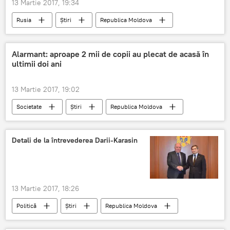
13 Martie 2017, 19:34
Rusia
Știri
Republica Moldova
Politică
Rusia
Chișinău
Tiraspol
Farit Muhametșin
Alarmant: aproape 2 mii de copii au plecat de acasă în
ultimii doi ani
Grigorii Karasin
Vadim Krasnoselki
conflict transnistrean
13 Martie 2017, 19:02
Moscova - Chişinău: 2016 ca timp al resetării
Societate
Știri
Republica Moldova
Moldova
Parlament
minori
poliție
serviciul 112
Detali de la întrevederea Darii-Karasin
13 Martie 2017, 18:26
Politică
Știri
Republica Moldova
Chișinău
Grigori Karasin