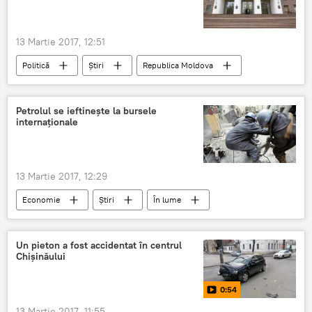
Înhumare
Inițiativă
100 de ani
13 Martie 2017, 12:51
Politică
Știri
Republica Moldova
Moldova
Codul electoral
PD
Pavel Filip
Constituție
Petrolul se ieftinește la bursele
internaționale
sistem electoral
vot unonominal
13 Martie 2017, 12:29
Economie
Știri
În lume
SUA
Petrol
Brent
contracte
WTI
Preț
Un pieton a fost accidentat în centrul
Chișinăului
0:54
13 Martie 2017, 11:55