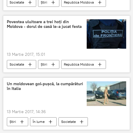
Societate
Știri
Republica Moldova
Moldova
sancțiuni
școli
grădinițe
amenzi
agenți economici
Povestea uluitoare a trei hoți din
Moldova - dorul de casă le-a jucat festa
Ministerul Sănătății
13 Martie 2017, 15:01
Societate
Știri
Republica Moldova
Trei moldoveni
frontieră
recidiviști
Un moldovean gol-pușcă, la cumpărături
în Italia
13 Martie 2017, 14:36
Știri
În lume
Societate
Italia
stradă
reținut