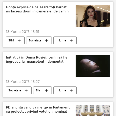
cetățean al Moldovei
Gonța explică de ce seara toți bărbații
își făceau drum în camera ei de cămin
13 Martie 2017, 13:51
Știri
Societate
În lume
Chișinău
Angela Gonța
bărbați
cămin
Inițiativă în Duma Rusiei: Lenin să fie
îngropat, iar mausoleul - demontat
13 Martie 2017, 13:27
Societate
Știri
În lume
Rusia
Vladimir Ilici Lenin
Ivan Suharev
Duma de Stat a FR
PD anunță când va merge în Parlament
cu proiectul privind votul uninominal
cadavru
Revoluție
Vladimir Lenin