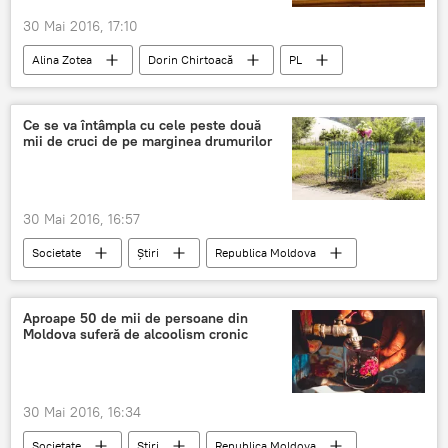
30 Mai 2016, 17:10
Alina Zotea
Dorin Chirtoacă
PL
Parlamentul Republicii Moldova
Zi liberă
1 iunie
Ziua Internațională a Copilului
Ce se va întâmpla cu cele peste două
mii de cruci de pe marginea drumurilor
Liberali
Contradicții
Inițiativă legislativă
30 Mai 2016, 16:57
Societate
Știri
Republica Moldova
drum
Ministerul Transporturilor
Mitropolia Moldovei
cruci
Aproape 50 de mii de persoane din
Moldova suferă de alcoolism cronic
30 Mai 2016, 16:34
Societate
Știri
Republica Moldova