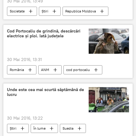
30 Mai 2016, 13:49
Societate
Știri
Republica Moldova
Moldova
mită
poliţie
SPIA
Cod Portocaliu de grindină, descărcări
electrice și ploi. Iată județele
30 Mai 2016, 13:31
România
ANM
cod portocaliu
Ploi
Grindină
averse
Vânt
Meteo
avertizare
județe
Unde este cea mai scurtă săptămână de
lucru
30 Mai 2016, 13:22
Știri
În lume
Suedia