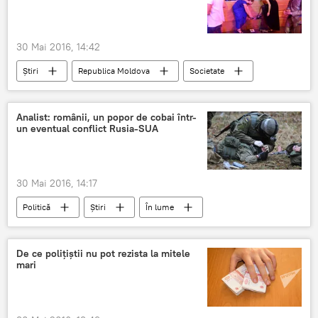
30 Mai 2016, 14:42
Știri
Republica Moldova
Societate
cheltuieli
liceeni
absolvire
serată
pregătiri
cost
Analist: românii, un popor de cobai într-
un eventual conflict Rusia-SUA
30 Mai 2016, 14:17
Politică
Știri
În lume
România
NATO
Război
Popor
Cobai
Trupe militare
De ce poliţiştii nu pot rezista la mitele
mari
Baza militară de la Deveselu, noi controverse