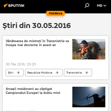
MD
Moldova
Știri din 30.05.2016
Vânătoarea de mistreţi în Transnistria va
începe mai devreme în acest an
30 Mai 2016, 20:25
Știri
Republica Moldova
Transnistria
daune
vânătoare
mistreți
populație de animale
Arcașii moldoveni au câștigat
Campionatul Europei la dublu mixt