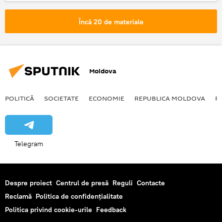
ore de lucru
Încă 20 de materiale
Moldova
POLITICĂ
SOCIETATE
ECONOMIE
REPUBLICA MOLDOVA
R
Telegram
Despre proiect
Centrul de presă
Reguli
Contacte
Reclamă
Politica de confidențialitate
Politica privind cookie-urile
Feedback