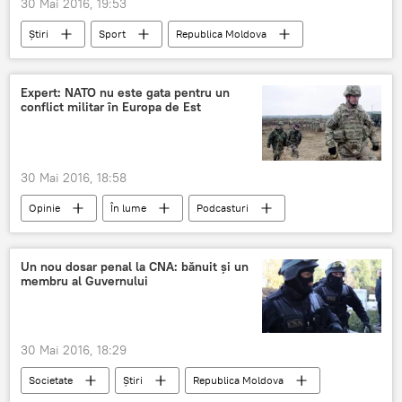
30 Mai 2016, 19:53
Știri
Sport
Republica Moldova
medalie de aur
campionat european
tir cu arcul
Expert: NATO nu este gata pentru un
conflict militar în Europa de Est
30 Mai 2016, 18:58
Opinie
În lume
Podcasturi
Rusia
Lev Korolkov
NATO
pregătire
dislocare
Un nou dosar penal la CNA: bănuit şi un
membru al Guvernului
30 Mai 2016, 18:29
Societate
Știri
Republica Moldova