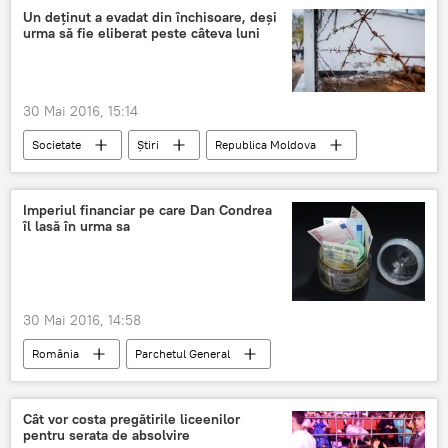
Vamă
Un deţinut a evadat din închisoare, deşi
urma să fie eliberat peste câteva luni
30 Mai 2016, 15:14
Societate
Știri
Republica Moldova
Moldova
evadare
deţinut
penitenciar
Leova
Imperiul financiar pe care Dan Condrea
îl lasă în urma sa
30 Mai 2016, 14:58
România
Parchetul General
Hexi Pharma
Dan Condrea
Cât vor costa pregătirile liceenilor
pentru serata de absolvire