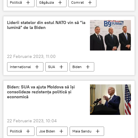
Politică
Găgăuzia
Comrat
examen
Liderii statelor din estul NATO vin să ”ia
lumină” de la Biden
22 Februarie 2023, 11:00
Internațional
SUA
Biden
NATO
Biden: SUA va ajuta Moldova să își
consolideze rezistența politică și
economică
22 Februarie 2023, 10:04
Politică
Joe Biden
Maia Sandu