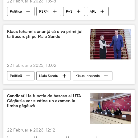
22 Februarie 2023, 13:48
Politică
PSRM
PAS
APL
Klaus Iohannis anunță că o va primi joi
la București pe Maia Sandu
22 Februarie 2023, 13:02
Politică
Maia Sandu
Klaus Iohannis
România
Moldova
Candidații la funcţia de başcan al UTA
Găgăuzia vor susţine un examen la
limba găgăuză
22 Februarie 2023, 12:12