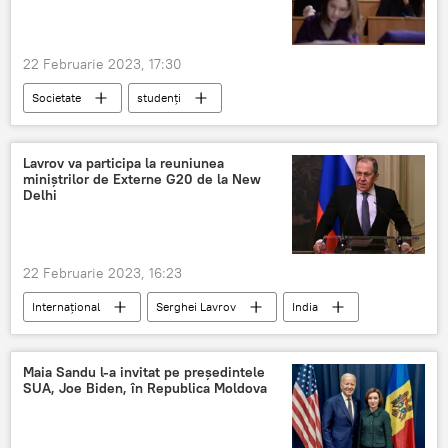
22 Februarie 2023, 17:30
Societate
studenți
bursele studentilor se majoreaza
Guvern
Lavrov va participa la reuniunea
miniștrilor de Externe G20 de la New
Delhi
22 Februarie 2023, 16:23
Internațional
Serghei Lavrov
India
G20
Maia Sandu l-a invitat pe președintele
SUA, Joe Biden, în Republica Moldova