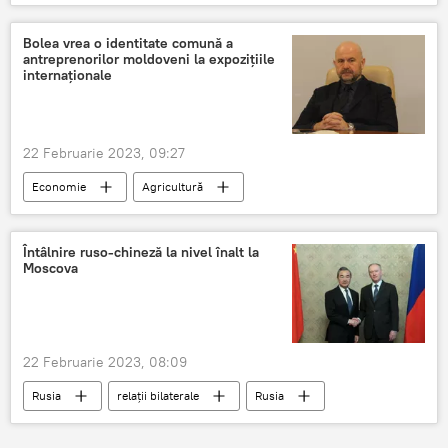
SUA
Moldova
Bolea vrea o identitate comună a
antreprenorilor moldoveni la expozițiile
internaționale
22 Februarie 2023, 09:27
Economie
Agricultură
agricultorii moldoveni
expoziții
Întâlnire ruso-chineză la nivel înalt la
Moscova
22 Februarie 2023, 08:09
Rusia
relații bilaterale
Rusia
China
Lumea multipolară