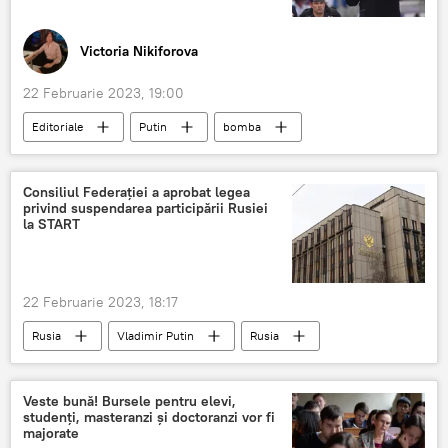
Victoria Nikiforova
22 Februarie 2023, 19:00
Editoriale
Putin
bomba
Consiliul Federației a aprobat legea
privind suspendarea participării Rusiei
la START
22 Februarie 2023, 18:17
Rusia
Vladimir Putin
Rusia
Veste bună! Bursele pentru elevi,
studenți, masteranzi și doctoranzi vor fi
majorate