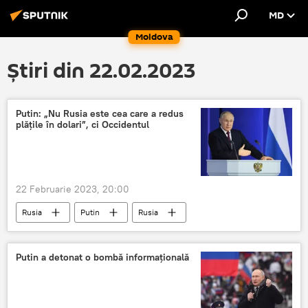
MD
Moldova
Știri din 22.02.2023
Putin: „Nu Rusia este cea care a redus
plățile în dolari”, ci Occidentul
22 Februarie 2023, 20:00
Rusia
Putin
Rusia
dolar american
Putin a detonat o bombă informațională