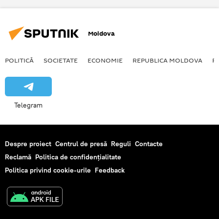
Moldova
POLITICĂ
SOCIETATE
ECONOMIE
REPUBLICA MOLDOVA
R
Telegram
Despre proiect
Centrul de presă
Reguli
Contacte
Reclamă
Politica de confidențialitate
Politica privind cookie-urile
Feedback