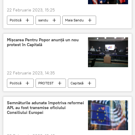
22 Februarie 2023, 15:25
Politică
sandu
Maia Sandu
Joe Biden
vizită
chișinău
Mișcarea Pentru Popor anunță un nou
protest în Capitală
22 Februarie 2023, 14:35
Politică
PROTEST
Capitală
servicii comunale
Știri din Moldova
Semnăturile adunate împotriva reformei
APL au fost transmise oficiului
Consiliului Europei