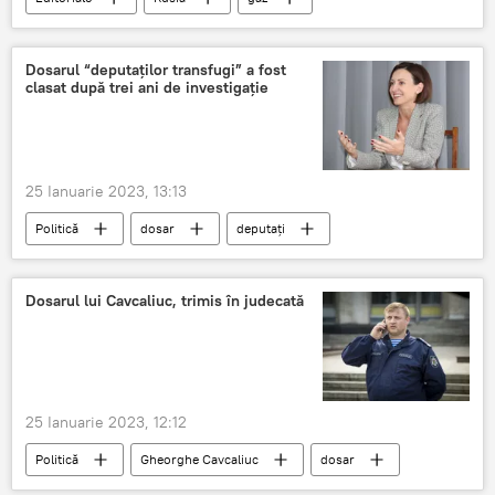
Uniunea Euro-Asiatică
Germania
Dosarul “deputaților transfugi” a fost
clasat după trei ani de investigație
25 Ianuarie 2023, 13:13
Politică
dosar
deputați
Dosarul lui Cavcaliuc, trimis în judecată
25 Ianuarie 2023, 12:12
Politică
Gheorghe Cavcaliuc
dosar
Judecată