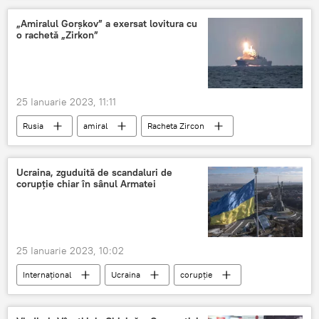
„Amiralul Gorșkov” a exersat lovitura cu
o rachetă „Zirkon”
25 Ianuarie 2023, 11:11
Rusia
amiral
Racheta Zircon
Ucraina, zguduită de scandaluri de
corupţie chiar în sânul Armatei
25 Ianuarie 2023, 10:02
Internațional
Ucraina
corupție
forțele armate