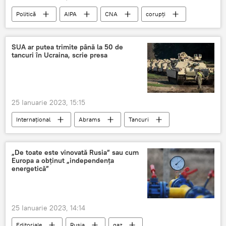
Politică
AIPA
CNA
corupți
SUA ar putea trimite până la 50 de
tancuri în Ucraina, scrie presa
25 Ianuarie 2023, 15:15
Internațional
Abrams
Tancuri
SUA
Ucraina
„De toate este vinovată Rusia” sau cum
Europa a obținut „independența
energetică”
25 Ianuarie 2023, 14:14
Editoriale
Rusia
gaz