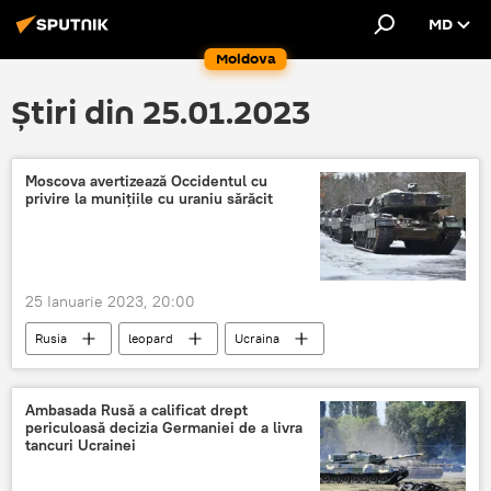
MD
Moldova
Știri din 25.01.2023
Moscova avertizează Occidentul cu
privire la munițiile cu uraniu sărăcit
25 Ianuarie 2023, 20:00
Rusia
leopard
Ucraina
Germania
uraniu
Ambasada Rusă a calificat drept
periculoasă decizia Germaniei de a livra
tancuri Ucrainei