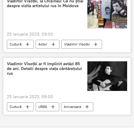
Vladimir Vîsoțki, la Chișinău: Ce nu știai
despre vizita artistului rus în Moldova
25 Ianuarie 2023, 09:00
Cultură
Actor
Vladimir Vîsoţki
Aniversare
Vladimir Vîsoțki ar fi împlinit astăzi 85
de ani. Detalii despre viața cântărețului
rus
25 Ianuarie 2023, 08:00
Cultură
URSS
Aniversare
Vladimir Vîsoţki
cântăreţ