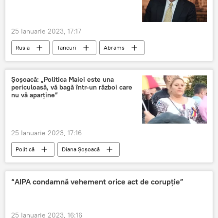
25 Ianuarie 2023, 17:17
Rusia
Tancuri
Abrams
Ucraina
SUA
Șoșoacă: „Politica Maiei este una
periculoasă, vă bagă într-un război care
nu vă aparține”
25 Ianuarie 2023, 17:16
Politică
Diana Șoșoacă
Republica Moldova
Maia Sandu
“AIPA condamnă vehement orice act de corupție”
25 Ianuarie 2023, 16:16