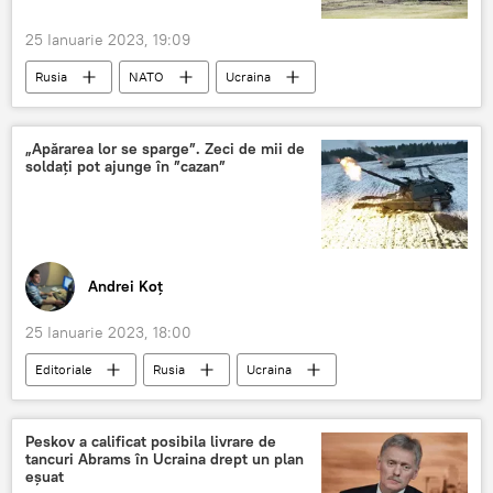
25 Ianuarie 2023, 19:09
Rusia
NATO
Ucraina
Germania
„Apărarea lor se sparge”. Zeci de mii de
soldați pot ajunge în ”cazan”
Andrei Koț
25 Ianuarie 2023, 18:00
Editoriale
Rusia
Ucraina
Peskov a calificat posibila livrare de
tancuri Abrams în Ucraina drept un plan
eșuat