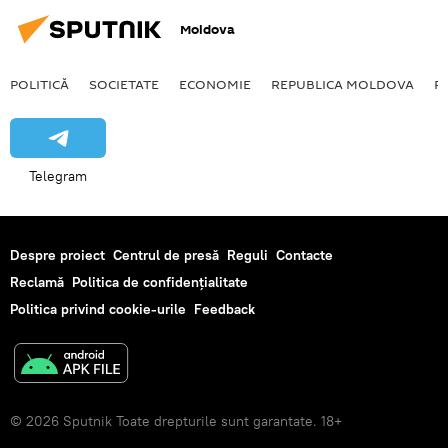
Moldova
POLITICĂ
SOCIETATE
ECONOMIE
REPUBLICA MOLDOVA
R
Telegram
Despre proiect
Centrul de presă
Reguli
Contacte
Reclamă
Politica de confidențialitate
Politica privind cookie-urile
Feedback
© 2026 Sputnik Toate drepturile sunt garantate. 18+