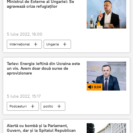
Ministrul de Externe al Ungariei: Se
agravează criza refugiaților
5 Iulie 2022, 16:00
Internațional
Ungaria
Tarlev: Energie ieftină din Ucraina este
un vis. Avem doar două surse de
aprovizionare
3:24
5 Iulie 2022, 15:17
Podcasturi
politic
Alertă cu bombă și la Parlament,
Guvern, dar și la Spitalul Republican