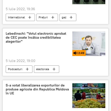
5 Iulie 2022, 19:36
Internațional
Prețuri
gaz
Europa
Cotație
Burse
greve
Lebedinschi: "Votul electronic aprobat
de CEC poate încălca credibilitatea
alegerilor"
2:49
5 Iulie 2022, 19:00
Podcasturi
electorala
S-a votat liberalizarea exporturilor de
produse agricole din Republica Moldova
în UE