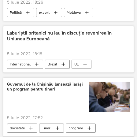
5 Iulie 2022, 18:26
Politică
export
Moldova
UE
Laburiștii britanici nu iau în discuție revenirea în
Uniunea Europeană
5 Iulie 2022, 18:18
Internațional
Brexit
UE
Marea Britanie
Guvernul de la Chișinău lansează iarăși
un program pentru tineri
5 Iulie 2022, 17:52
Societate
Tineri
program