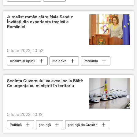
Jurnalist român către Maia Sandu:
Învățați din experiența tragică a
României
5 Iulie 2022, 10:52
Analize și opinii
Moldova
România
Maia Sandu
Ședința Guvernului va avea loc la Bălți:
Ce urgențe au miniștrii în teritoriu
5 Iulie 2022, 10:19
Politică
ședință
ședință de Guvern
Chișinău-Bălți