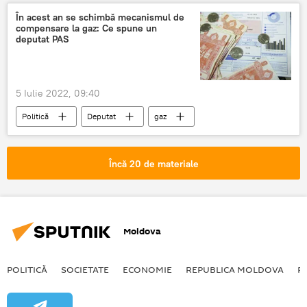
În acest an se schimbă mecanismul de
compensare la gaz: Ce spune un
deputat PAS
5 Iulie 2022, 09:40
Politică
Deputat
gaz
compensații
Încă 20 de materiale
Moldova
POLITICĂ
SOCIETATE
ECONOMIE
REPUBLICA MOLDOVA
R