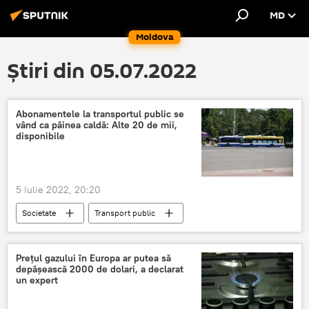
MD
Moldova
Știri din 05.07.2022
Abonamentele la transportul public se
vând ca pâinea caldă: Alte 20 de mii,
disponibile
5 Iulie 2022, 20:20
Societate
Transport public
mijloace de transport
compensații transport public
Prețul gazului în Europa ar putea să
depășească 2000 de dolari, a declarat
un expert