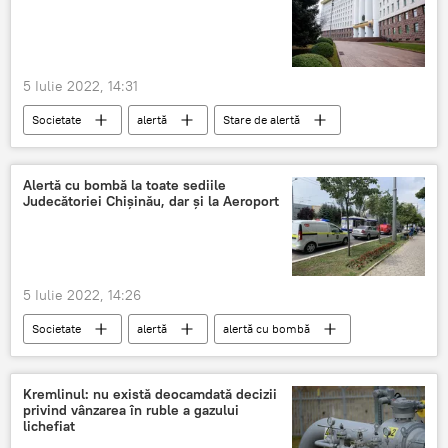
5 Iulie 2022, 14:31
Societate
alertă
Stare de alertă
Alertă cu bombă la toate sediile
Judecătoriei Chișinău, dar și la Aeroport
5 Iulie 2022, 14:26
Societate
alertă
alertă cu bombă
Kremlinul: nu există deocamdată decizii
privind vânzarea în ruble a gazului
lichefiat