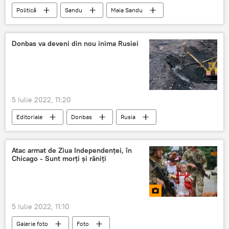
Politică
Sandu
Maia Sandu
Atena
Ucraineni
Moldova-Ucraina
Donbas va deveni din nou inima Rusiei
5 Iulie 2022, 11:20
Editoriale
Donbas
Rusia
Ucraina
Atac armat de Ziua Independenței, în
Chicago - Sunt morți și răniți
5 Iulie 2022, 11:10
Galerie foto
Foto