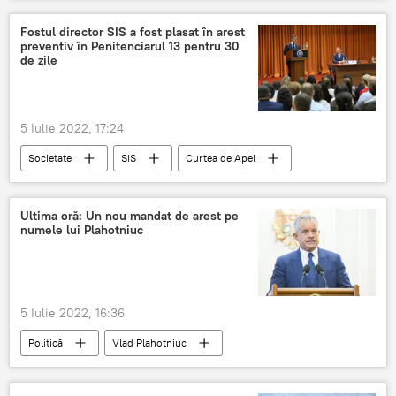
Afaceri
Guvern
Fostul director SIS a fost plasat în arest
preventiv în Penitenciarul 13 pentru 30
de zile
5 Iulie 2022, 17:24
Societate
SIS
Curtea de Apel
Ultima oră: Un nou mandat de arest pe
numele lui Plahotniuc
5 Iulie 2022, 16:36
Politică
Vlad Plahotniuc
Arest preventiv
mandat de arest